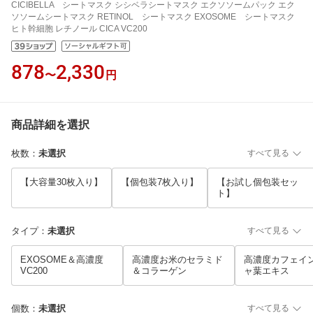
CICIBELLA シートマスク シシベラシートマスク エクソソームパック エク
ソソームシートマスク RETINOL シートマスク EXOSOME シートマスク
ヒト幹細胞 レチノール CICA VC200
878
2,330
〜
円
商品詳細を選択
枚数
：
未選択
すべて見る
【大容量30枚入り】
【個包装7枚入り】
【お試し個包装セッ
ト】
タイプ
：
未選択
すべて見る
EXOSOME＆高濃度
高濃度お米のセラミド
高濃度カフェイ
VC200
＆コラーゲン
ャ葉エキス
個数
：
未選択
すべて見る