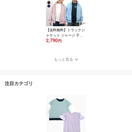
コバッグ スパバッグ サ
ウナバッグ ビーチバッグ
プールバッグ トート バ
ッグ 鞄 ママバッグ お出
かけ
【送料無料】トラックジ
ャケット ジャージ 子供
2,790
服 男の子 女の子 アウタ
円
ー ジャケット ブルゾン
ライン入り ジップアップ
スポーティー 長袖 セッ
もっと見る
トアップ
注目カテゴリ