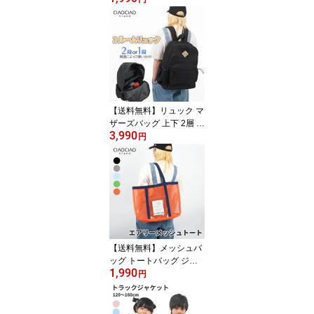
男の子 女の子 アウター
ジャケット ブルゾン ス
タンドカラー 配色切り替
え マウンテンパーカー
【送料無料】リュック マ
ザーズバッグ 上下 2層 デ
3,990
イリーバッグ 2ルーム リ
円
ュックサック 大容量 軽
量 多機能 セパレート 通
学 通勤 レディース メン
ズ ユニセックス かばん
ブラック 黒
【送料無料】メッシュバ
ッグ トートバッグ ジム
1,990
バッグ 海 大容量 ポケッ
円
ト付き メッシュ メッシ
ュトート 公園 砂場 水泳
温泉 お風呂 洗面用具 エ