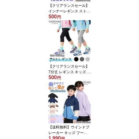
【クリアランスセール】
インナーレギンス ストレ
500
ッチ 子供服 キッズ 女の
円
子 ボトムス スパッツ ウ
エストゴム 総ゴム ワン
ポイント 通学 リボン ハ
ート
【クリアランスセール】
7分丈 レギンス キッズ ダ
500
ンス ストレッチ スパッ
円
ツ 子供服 男の子 女の子
ボトムス 七分丈 インナ
ー クロップド ひざ丈 無
地 ウエストゴム ネーム
タグ スポーツ
【送料無料】ウインドブ
レーカー キッズ フード
1,990
なし ジャンパー 子供服
円