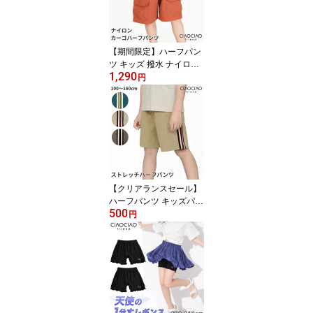
【期間限定】ハーフパン
ツ キッズ 撥水 ナイロン
1,290
カーゴパンツ ズボン ハ
円
ーフ丈 男の子 子供服 ボ
トムス シャカシャカ ウ
エストゴム 5分丈 通園 通
学 お出かけ ウエストゴ
ム
【クリアランスセール】
ハーフパンツ キッズパン
500
ツ 子供服 キッズ 男の子
円
ジュニア ボトムス スト
レッチパンツ ストレッチ
ライン 子ども服 こども
服 子供 子ども こども