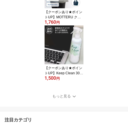
ビジネス
【クーポンあり★ポイン
トUP】MOTTERU クル
1,760
リトクーラーミニマルシ
円
ェバッグ モッテル トー
トバッグ エコバッグ 買
い物用 保冷 アルミ取り
外し可能 洗える コンパ
クト アルミ蒸着 ギフト
プレゼント
【クーポンあり★ポイン
トUP】Keep Clean 300
1,500
mL 1本 掃除用 静電気防
円
止スプレー CPコートKC
CHU-PAオリジナル 帯電
防止効果でほこりがつき
もっと見る
にくいモニター シュレッ
ダーの掃除にも ほこり
ガラス 車 ディスプレイ
メンズ ビジネス
注目カテゴリ