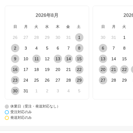
2026年8月
20
日
月
火
水
木
金
土
日
月
火
26
27
28
29
30
31
1
30
31
1
2
3
4
5
6
7
8
6
7
8
9
10
11
12
13
14
15
13
14
15
16
17
18
19
20
21
22
20
21
22
23
24
25
26
27
28
29
27
28
29
30
31
1
2
3
4
5
休業日（受注・発送対応なし）
受注対応のみ
発送対応のみ