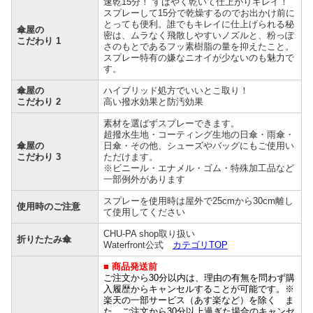
速乾15分！ すばやく乾いて仕上がりキレイ！
スプレーして15分で乾燥するのでお出かけ前に
とっても便利。誰でもキレイに仕上げられる秘
傘屋の
密は、ムラなく飛散しやすいノズルと、粉っぽ
こだわり 1
さのもとであるフッ素樹脂の量を抑えたこと。
スプレー特有の嫌なニオイが少ないのも魅力で
す。
傘屋の
ハイブリッド処方でいいとこ取り！
こだわり 2
高い撥水効果と防汚効果
素材を選ばずスプレーできます。
超撥水生地・コーティング生地の日傘・雨傘・
傘屋の
日傘・その他、シューズやバッグにもご使用い
こだわり 3
ただけます。
※ビニール・エナメル・ゴム・特殊加工品など
一部例外があります
スプレーを使用時は屋外で25cmから30cm離し
使用時のご注意
て使用してください
CHU-PA shop取り扱い
折りたたみ傘
Waterfront公式
カテゴリTOP
■ 商品発送前
ご注文から30分以内は、理由の有無を問わず購
入履歴からキャンセルすることが可能です。※
楽天の一部サービス（あす楽など）を除く ま
た、ご注文から30分以上過ぎた場合のキャンセ