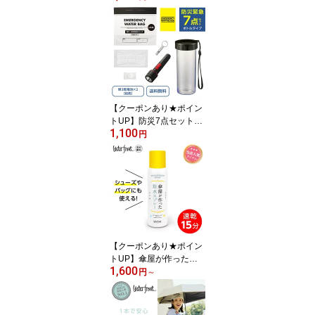
粉 ガード 静電気除去 消
臭 黄砂付着防止 セータ
ー スカート 衣類 パチパ
チ防止 携帯用 持ち歩き
アルコールフリー エタノ
ールフリー 帯電防止剤
ノンガス
【クーポンあり★ポイン
トUP】防災7点セットボ
1,100
トル入り ボトル 防災ラ
円
イト ホイッスル ウォー
ターバッグ 個包装圧縮タ
オル（小） 個包装マスク
防災ガイド 防災グッズ
車用 車載 備蓄 避難セッ
ト 避難 避難所 非常用 災
害 被災 もしもの備え 景
品 ノベルティ
【クーポンあり★ポイン
トUP】傘屋が作った防
1,600
水スプレー Waterfront 即
円
～
乾15分 傘 靴 鞄 シューズ
バッグ 超撥水 防汚効果
汚れがつきにくい 傘生地