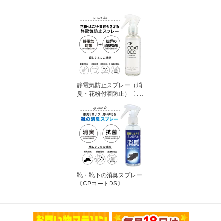
静電気防止スプレー（消
臭・花粉付着防止）〔C
PコートDEO〕
靴・靴下の消臭スプレー
〔CPコートDS〕