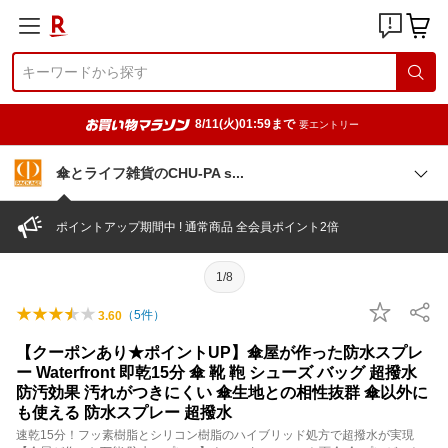
8/11(火)01:59まで
要エントリー
傘とライフ雑貨のCHU-PA
s
ポイントアップ期間中 ! 通常商品 全会員ポイント2倍
1/8
（
5
件）
3.60
【クーポンあり★ポイントUP】傘屋が作った防水スプレ
ー Waterfront 即乾15分 傘 靴 鞄 シューズ バッグ 超撥水
防汚効果 汚れがつきにくい 傘生地との相性抜群 傘以外に
も使える 防水スプレー 超撥水
速乾15分！フッ素樹脂とシリコン樹脂のハイブリッド処方で超撥水が実現