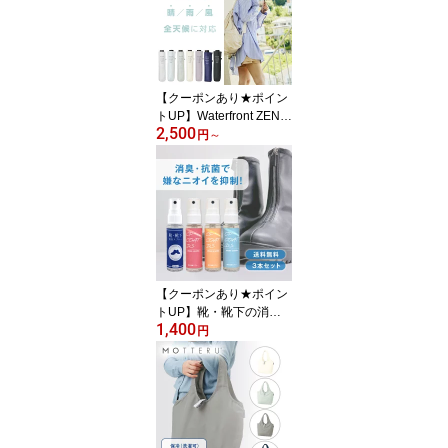
との相性抜群 傘以外にも
使える 防水スプレー 超
撥水
【クーポンあり★ポイン
トUP】Waterfront ZEN T
2,500
EN KOU 55cm 耐風 晴雨
円
～
兼用 折りたたみ傘 全天
候 完全遮光生地使用 UV
カット99.9%以上 遮熱
紫外線対策 遮光率100%
撥水4級 風に強い 耐風骨
サマーギフト
【クーポンあり★ポイン
トUP】靴・靴下の消臭
1,400
スプレー 30mL 3本セッ
円
ト ミニボトル 靴 インソ
ール 消臭 スプレー 消臭
抗菌 汗臭 アンモニア臭
酢酸臭 イソ吉草酸臭 靴
の内側 靴の中敷 身だし
なみ エチケット メンズ