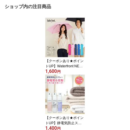
ショップ内の注目商品
【クーポンあり★ポイン
トUP】Waterfront NEW
1,600
極軽カーボン おにぎりよ
円
り軽い 折りたたみ傘 通
勤 通学 超軽量100g 晴雨
兼用 超撥水 UVカット加
工 ウォーターフロント
初めての傘 お手軽
【クーポンあり★ポイン
トUP】静電気防止スプ
1,400
レー 30mL 3本セット 花
円