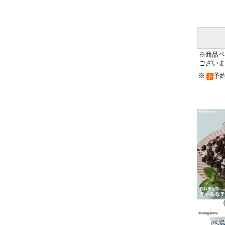
※商品ペ
ございま
※
予