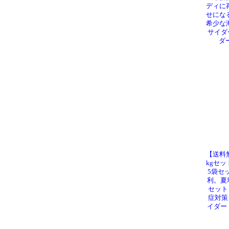
ディに
せにな
希少な
サイダ
ダ
【送料
kgセッ
5袋セ
利。夏
セット 
症対策
イダー