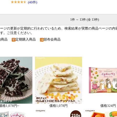
(40件)
1件 ～ 13件 (全 13件)
ージの更新が定期的に行われているため、検索結果が実際の商品ページの内
す。ご注意ください。
約商品
定期購入商品
頒布会商品
価格
1,078円~
価格
1,078円
価格
324円