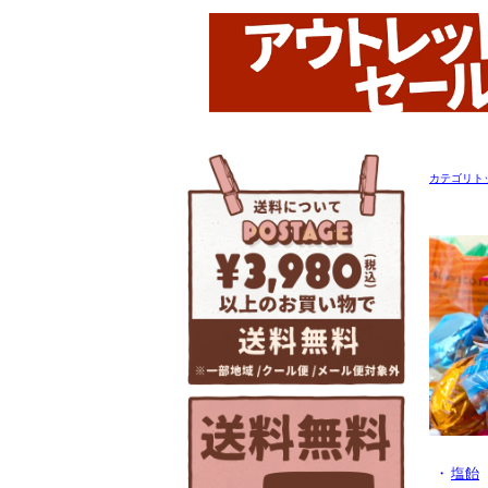
カテゴリト
・
塩飴