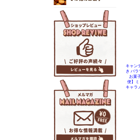
キャンデ
き バラ
お菓
便】ミッ
キャラメ