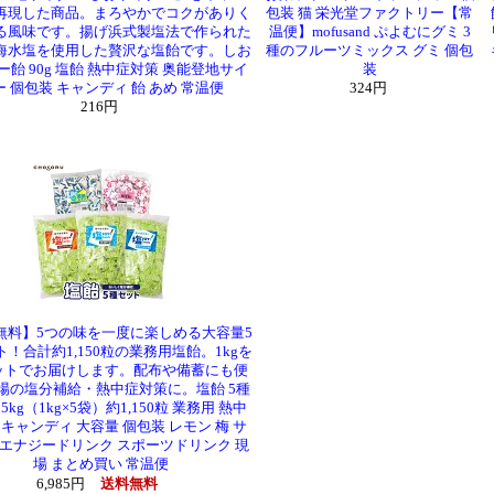
再現した商品。まろやかでコクがありく
包装 猫 栄光堂ファクトリー【常
る風味です。揚げ浜式製塩法で作られた
温便】mofusand ぷよむにグミ 3
海水塩を使用した贅沢な塩飴です。しお
種のフルーツミックス グミ 個包
ー飴 90g 塩飴 熱中症対策 奥能登地サイ
装
ー 個包装 キャンディ 飴 あめ 常温便
324円
216円
無料】5つの味を一度に楽しめる大容量5
ト！合計約1,150粒の業務用塩飴。1kgを
ットでお届けします。配布や備蓄にも便
場の塩分補給・熱中症対策に。塩飴 5種
5kg（1kg×5袋）約1,150粒 業務用 熱中
 キャンディ 大容量 個包装 レモン 梅 サ
 エナジードリンク スポーツドリンク 現
場 まとめ買い 常温便
6,985円
送料無料