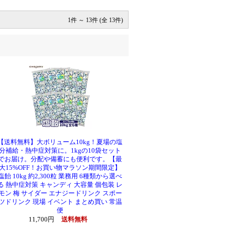
1件 ～ 13件 (全 13件)
【送料無料】大ボリューム10kg！夏場の塩
分補給・熱中症対策に。1kgの10袋セット
でお届け。分配や備蓄にも便利です。【最
大15%OFF！お買い物マラソン期間限定】
塩飴 10kg 約2,300粒 業務用 6種類から選べ
る 熱中症対策 キャンディ 大容量 個包装 レ
モン 梅 サイダー エナジードリンク スポー
ツドリンク 現場 イベント まとめ買い 常温
便
11,700円
送料無料