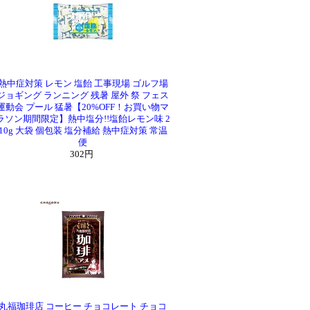
熱中症対策 レモン 塩飴 工事現場 ゴルフ場
ジョギング ランニング 残暑 屋外 祭 フェス
運動会 プール 猛暑【20%OFF！お買い物マ
ラソン期間限定】熱中塩分!!塩飴レモン味 2
10g 大袋 個包装 塩分補給 熱中症対策 常温
便
302円
丸福珈琲店 コーヒー チョコレート チョコ