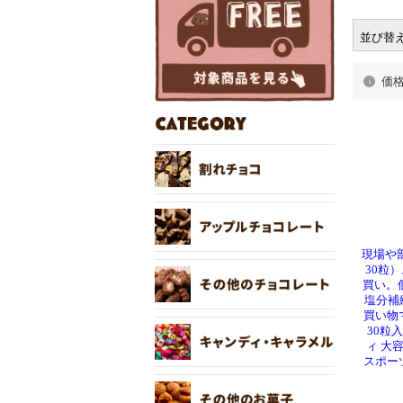
並び替
価
現場や
30粒
買い。
塩分補
買い物マ
30粒
ィ 大
スポー