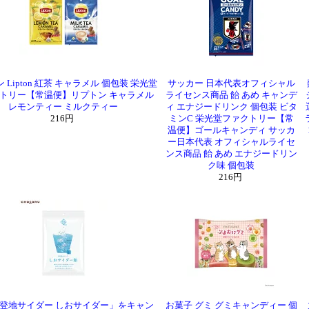
 Lipton 紅茶 キャラメル 個包装 栄光堂
サッカー 日本代表オフィシャル
トリー【常温便】リプトン キャラメル
ライセンス商品 飴 あめ キャンデ
レモンティー ミルクティー
ィ エナジードリンク 個包装 ビタ
216円
ミンC 栄光堂ファクトリー【常
温便】ゴールキャンディ サッカ
ー日本代表 オフィシャルライセ
ンス商品 飴 あめ エナジードリン
ク味 個包装
216円
登地サイダー しおサイダー」をキャン
お菓子 グミ グミキャンディー 個