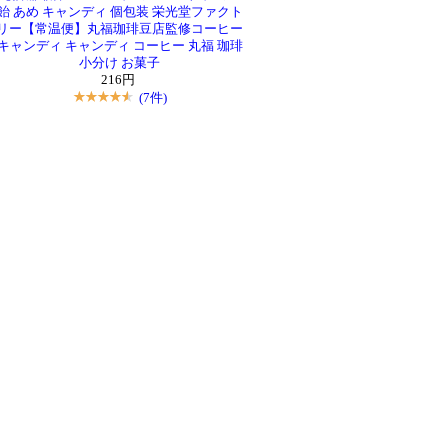
飴 あめ キャンディ 個包装 栄光堂ファクト
リー【常温便】丸福珈琲豆店監修コーヒー
キャンディ キャンディ コーヒー 丸福 珈琲
小分け お菓子
216円
(7件)