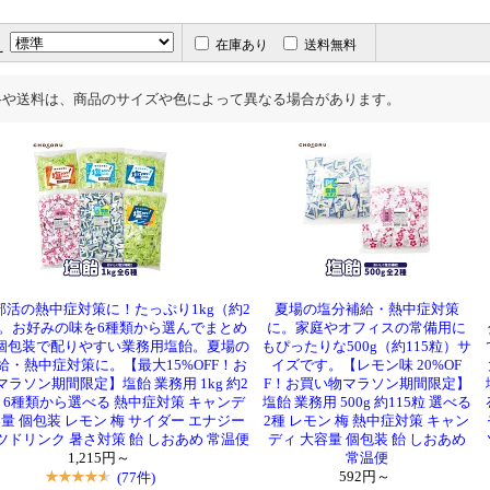
え
在庫あり
送料無料
格や送料は、商品のサイズや色によって異なる場合があります。
部活の熱中症対策に！たっぷり1kg（約2
夏場の塩分補給・熱中症対策
）。お好みの味を6種類から選んでまとめ
に。家庭やオフィスの常備用に
個包装で配りやすい業務用塩飴。夏場の
もぴったりな500g（約115粒）サ
給・熱中症対策に。【最大15%OFF！お
イズです。【レモン味 20%OF
ラソン期間限定】塩飴 業務用 1kg 約2
F！お買い物マラソン期間限定】
入 6種類から選べる 熱中症対策 キャンデ
塩飴 業務用 500g 約115粒 選べる
容量 個包装 レモン 梅 サイダー エナジー
2種 レモン 梅 熱中症対策 キャン
ツドリンク 暑さ対策 飴 しおあめ 常温便
ディ 大容量 個包装 飴 しおあめ
1,215円～
常温便
(77件)
592円～