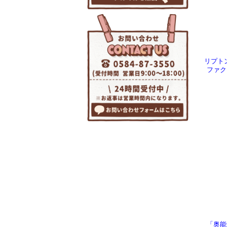
リプトン
ファク
「奥能