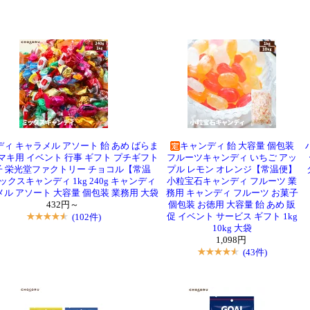
ィ キャラメル アソート 飴 あめ ばらま
キャンディ 飴 大容量 個包装
マキ用 イベント 行事 ギフト プチギフト
フルーツキャンディ いちご アッ
子 栄光堂ファクトリー チョコル【常温
プル レモン オレンジ【常温便】
クスキャンディ 1kg 240g キャンディ
小粒宝石キャンディ フルーツ 業
ル アソート 大容量 個包装 業務用 大袋
務用 キャンディ フルーツ お菓子
432円～
個包装 お徳用 大容量 飴 あめ 販
(102件)
促 イベント サービス ギフト 1kg
10kg 大袋
1,098円
(43件)