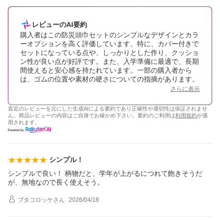
レビューのAI要約
購入者はこの防災頭巾セットのシンプルなデザインとカラ
ーオプションを高く評価しています。特に、カバー付きで
セットになっている点や、しっかりとした作り、クッショ
ン性が良い点が好評です。また、入学準備に最適で、長期
間使えると安心感を持たれています。一部の購入者から
は、ゴムの位置や素材の硬さについての指摘があります。
さらに表示
直近のレビューを元にした生成AIによる要約であり正確性や適切性は保証されませ
ん。商品レビューの内容はご自身でお確かめ下さい。要約のご利用は
利用規約
が適
用されます。
シンプル！
シンプルで良い！ 柄物だと、学年が上がるにつれて飽きそうだ
が、無地なので長く使えそう。
ブタコロッケ
さん
2026/04/16