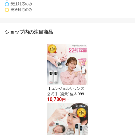
受注対応のみ
発送対応のみ
ショップ内の注目商品
【 エンジェルサウンズ
公式 】 [楽天1位 & 999
10,780
冠] [ 超音波ジェル プレゼ
円
～
ント] 胎児超音波心音計
最新モデル 正規品 アプ
リ対応 胎児心音計 心音
赤ちゃん スピーカー内蔵
ワイヤレス 超音波 心音
計 SH-FD10 SH-FD20 ち