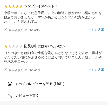
シンプルイズベスト！
小学一年生になった息子用に。上の娘達にはかわいい柄のものを
他店で買いましたが、学年があがるとシンプルな方がよかっ
た、、、と言われ
て
さらに表示
購入者
さん
2026/04/15
防災頭巾には向いていない
ゴムのきつさは細身で小柄な為なんとかなりそうですが、素材が
かたく丸い頭にかぶせるのには全く向いていません。段ボールや
発泡スチロー
ル
さらに表示
購入者
さん
2026/04/09
すべてのレビューを見る (
件)
146
レビューを書く