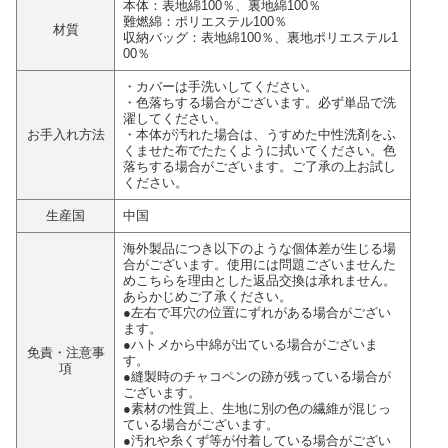
本体：表地綿100％、裏地綿100％
難燃綿：ポリエステル100％
材質
収納バッグ：表地綿100％、裏地ポリエステル1
00％
・カバーは手洗いしてください。
・色落ちする場合がございます。必ず単品で洗
濯してください。
お手入れ方法
・本体が汚れた場合は、うすめた中性洗剤をふ
くませた布でたたくように拭いてください。色
落ちする場合がございます。ご了承の上お試し
ください。
生産国
中国
海外製品につき以下のような個体差が生じる場
合がございます。使用には問題ございませんた
めこちらを理由とした返品交換は承れません。
あらかじめご了承ください。
●左右で耳穴の位置にずれがある場合がござい
ます。
●ハトメから中綿が出ている場合がございま
免責・注意事
す。
項
●縫製時のチャコペンの跡が残っている場合が
ございます。
●素材の性質上、生地に別の色の繊維が混じっ
ている場合がございます。
●汚れや糸くず等が付着している場合がござい