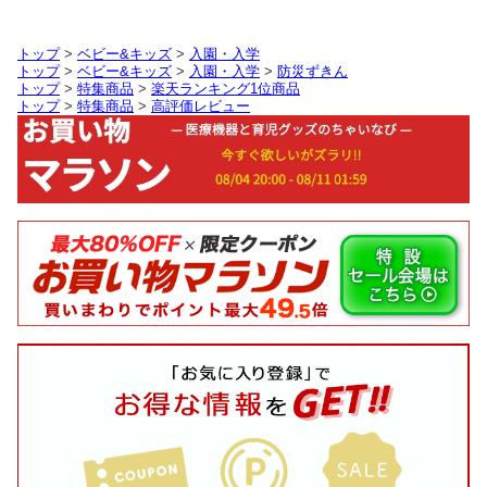
トップ
>
ベビー&キッズ
>
入園・入学
トップ
>
ベビー&キッズ
>
入園・入学
>
防災ずきん
トップ
>
特集商品
>
楽天ランキング1位商品
トップ
>
特集商品
>
高評価レビュー