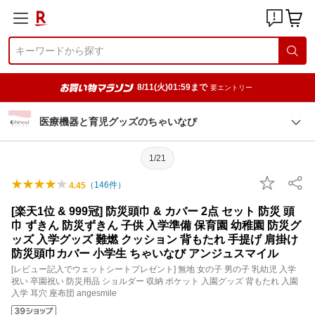
8/11(火)01:59まで
要エントリー
医療機器と育児グッズのちゃいなび
1/21
（
146
件）
4.45
[楽天1位 & 999冠] 防災頭巾 & カバー 2点 セット 防災 頭
巾 ずきん 防災ずきん 子供 入学準備 保育園 幼稚園 防災グ
ッズ 入学グッズ 難燃 クッション 背もたれ 手提げ 肩掛け
防災頭巾カバー 小学生 ちゃいなび アンジュスマイル
[レビュー記入でウェットシートプレゼント] 無地 女の子 男の子 乳幼児 入学
祝い 卒園祝い 防災用品 ショルダー 収納 ポケット 入園グッズ 背もたれ 入園
入学 耳穴 座布団 angesmile