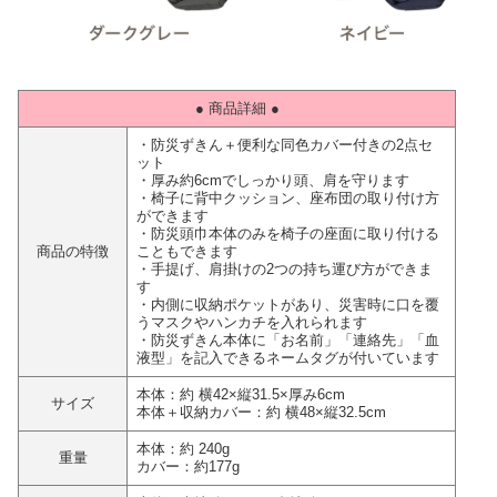
● 商品詳細 ●
・防災ずきん＋便利な同色カバー付きの2点セ
ット
・厚み約6cmでしっかり頭、肩を守ります
・椅子に背中クッション、座布団の取り付け方
ができます
・防災頭巾本体のみを椅子の座面に取り付ける
商品の特徴
こともできます
・手提げ、肩掛けの2つの持ち運び方ができま
す
・内側に収納ポケットがあり、災害時に口を覆
うマスクやハンカチを入れられます
・防災ずきん本体に「お名前」「連絡先」「血
液型」を記入できるネームタグが付いています
本体：約 横42×縦31.5×厚み6cm
サイズ
本体＋収納カバー：約 横48×縦32.5cm
本体：約 240g
重量
カバー：約177g