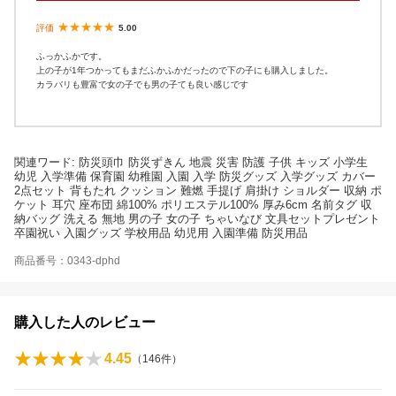
★★★★★
評価
5.00
ふっかふかです。
上の子が1年つかってもまだふかふかだったので下の子にも購入しました。
カラバリも豊富で女の子でも男の子ても良い感じです
関連ワード: 防災頭巾 防災ずきん 地震 災害 防護 子供 キッズ 小学生
幼児 入学準備 保育園 幼稚園 入園 入学 防災グッズ 入学グッズ カバー
2点セット 背もたれ クッション 難燃 手提げ 肩掛け ショルダー 収納 ポ
ケット 耳穴 座布団 綿100% ポリエステル100% 厚み6cm 名前タグ 収
納バッグ 洗える 無地 男の子 女の子 ちゃいなび 文具セットプレゼント
卒園祝い 入園グッズ 学校用品 幼児用 入園準備 防災用品
商品番号：0343-dphd
購入した人のレビュー
4.45
（
146
件）