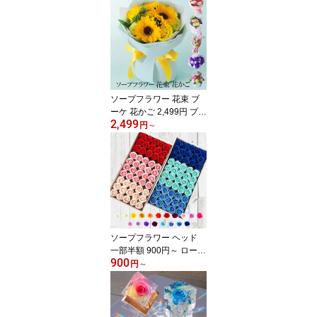
ソープフラワー 花束 ブ
ーケ 花かご 2,499円 プレ
2,499
ゼント カーネーション
円
～
造花 枯れない花 おしゃ
れ かわいい 誕生日 お祝
い 父の日のプレゼント
お礼 送別 バラ ローズ ひ
まわり 送料無料 即日発
送
ソープフラワー ヘッド
一部半額 900円～ ローズ
900
大輪ローズ ミニローズ
円
～
オースティンローズ 2色
ローズ レインボーローズ
カーネーション 芍薬 シ
ャクヤク 牡丹 ピンポン