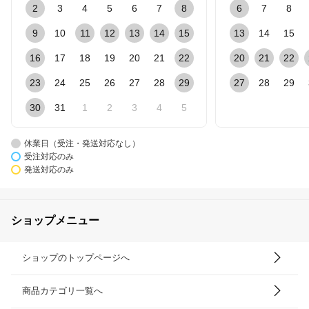
2
3
4
5
6
7
8
6
7
8
9
10
11
12
13
14
15
13
14
15
16
17
18
19
20
21
22
20
21
22
23
24
25
26
27
28
29
27
28
29
30
31
1
2
3
4
5
休業日（受注・発送対応なし）
受注対応のみ
発送対応のみ
ショップメニュー
ショップのトップページへ
商品カテゴリ一覧へ