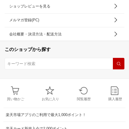
ショップレビューを見る
メルマガ登録(PC)
会社概要・決済方法・配送方法
このショップから探す
買い物かご
お気に入り
閲覧履歴
購入履歴
楽天市場アプリのご利用で最大1,000ポイント！
楽天カード新規入会で2,000ポイント