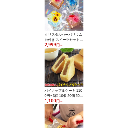
カーネーション 芍薬 シ
ャクヤク 牡丹 ピンポン
マム 紫陽花 アジサイ バ
ラ 材料 花材 造花 シャボ
ンフラワー 石鹸花 手作
り 枯れない
クリスタルハーバリウム
台付き スイーツセット選
2,999
択可 花 プレゼント ギフ
円
～
ト 誕生日 お祝い お礼 女
性 母親 妻 友人 おしゃれ
インテリア 枯れない花
送料無料
パイナップルケーキ 110
0円~ 3個 10個 20個 50個
1,100
台湾製 送料無料 お土産
円
～
焼き菓子 茶菓子 台湾ス
イーツ クッキー 中華菓
子 お茶請け お試し パイ
ナップルジャム アジア
おやつ お菓子 鳳梨酥