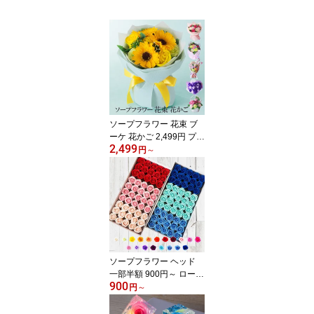
ソープフラワー 花束 ブ
ーケ 花かご 2,499円 プレ
2,499
ゼント カーネーション
円
～
造花 枯れない花 おしゃ
れ かわいい 誕生日 お祝
い 父の日のプレゼント
お礼 送別 バラ ローズ ひ
まわり 送料無料 即日発
送
ソープフラワー ヘッド
一部半額 900円～ ローズ
900
大輪ローズ ミニローズ
円
～
オースティンローズ 2色
ローズ レインボーローズ