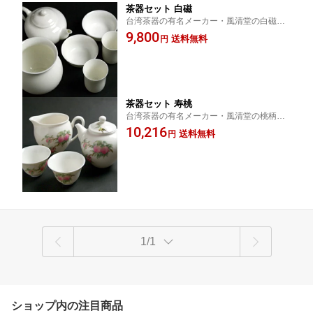
茶器セット 白磁
台湾茶器の有名メーカー・風清堂の白磁茶
器セット 茶壷 茶杯 茶海 風清堂 台湾茶器 中
9,800
送料無料
円
国茶器 茶器 磁器
茶器セット 寿桃
台湾茶器の有名メーカー・風清堂の桃柄の
茶器セット 茶壷 茶杯 茶海 風清堂 台湾茶
10,216
送料無料
円
器 中国茶器 茶器磁器
1/1
ショップ内の注目商品