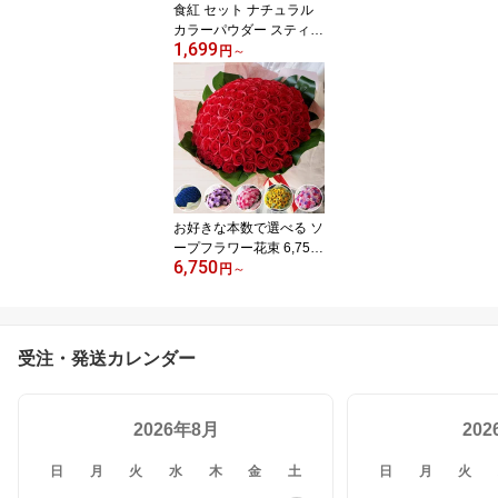
食紅 セット ナチュラル
カラーパウダー スティッ
1,699
ク 1699円~ 着色料 粉末
円
～
食用色素 7色セット 赤 紫
黄 橙 青 緑 黒 色粉 キャ
ラ弁 クリスマス フード
カラー 野菜パウダー か
ぼちゃ 紅麹 ビーツ βカロ
テン 抹茶 バタフライピ
ー 黒豆皮 アイシングカ
ラー
お好きな本数で選べる ソ
ープフラワー花束 6,750
6,750
円～ 送料無料 誕生日ギ
円
～
フト バースデー 記念日
プロポーズ カーネーショ
ン ローズ バラ 造花 ブー
ケ 花束 卒業式 入学式 還
受注・発送カレンダー
暦 古希 喜寿 発表会 結婚
婚約 プレゼント 成人式
2026年8月
20
日
月
火
水
木
金
土
日
月
火