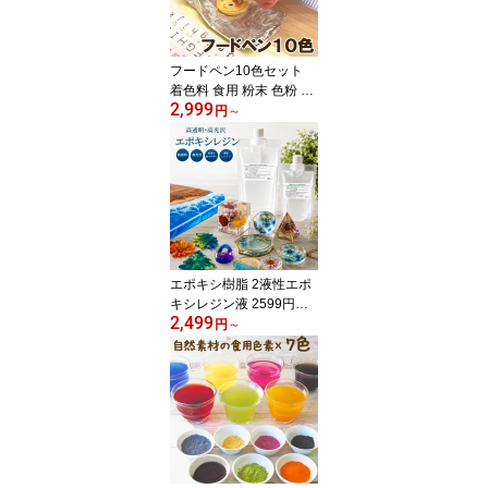
フードペン10色セット
着色料 食用 粉末 色粉 食
2,999
べれるシート フードカラ
円
～
ー ケーキ 安全 アイシン
グ オブアート キャラ弁
お弁当 お菓子 デコ弁 簡
単 遠足 運動会 ポスト投
函 クリスマス
エポキシ樹脂 2液性エポ
キシレジン液 2599円～
2,499
600g/1.5kg/15kg DIY レ
円
～
ジンアクセサリー オルゴ
ナイト ハンドメイド 工
作 二液性レジン 工芸品
手芸用品 ホビー用品 レ
ジンアート 自由研究