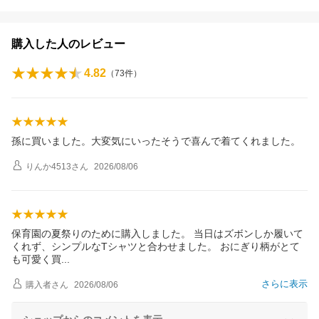
購入した人のレビュー
4.82
（
73
件）
孫に買いました。大変気にいったそうで喜んで着てくれました。
りんか4513
さん
2026/08/06
保育園の夏祭りのために購入しました。 当日はズボンしか履いて
くれず、シンプルなTシャツと合わせました。 おにぎり柄がとて
も可愛く
買
さらに表示
購入者
さん
2026/08/06