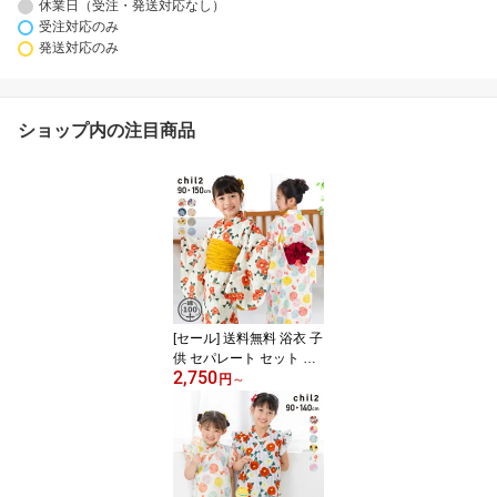
休業日（受注・発送対応なし）
受注対応のみ
発送対応のみ
ショップ内の注目商品
[セール] 送料無料 浴衣 子
供 セパレート セット 女
2,750
の子 ワンピース サンド
円
～
レス キッズ ベビー 2Way
3点セット キャミワンピ
兵児帯 綿100％ 和柄 花
柄 古典 簡単 着付け 夏服
90 100 110 120 130 140