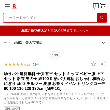
8/11(火)01:59まで
要エントリー
chil2 楽天市場店
1/19
（
73
件）
4.82
ゆうパケ送料無料 子供 甚平 セット キッズ ベビー服 上下
セット 浴衣 男の子 綿100％ 柄バリ 総柄 おしゃれ 和柄 お
にぎり chil2 チルツー 夏服 お祭り イベント リンクコーデ
90 100 110 120 130cm [M便 1/1]
【2026年夏 新柄】 夏のおしゃれを楽しむ甚平セット カラフルで楽しいデザ
インが目を引く総柄プリントです 着脱が簡単なのもうれしいポイント 通気性
と吸湿性に優れた綿100％です