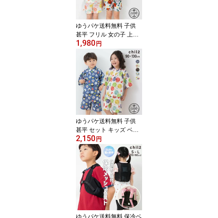
150cm
ゆうパケ送料無料 子供
甚平 フリル 女の子 上下
1,980
セット キッズ ベビー服
円
浴衣 綿100％ 和柄 花柄 c
hil2 チルツー 夏服 リン
クコーデ 90 100 110 12
0 130 140cm [M便 1/1]
ゆうパケ送料無料 子供
甚平 セット キッズ ベビ
2,150
ー服 上下セット 浴衣 男
円
の子 綿100％ 柄バリ 総
柄 おしゃれ 和柄 おにぎ
り chil2 チルツー 夏服 お
祭り イベント リンクコ
ーデ 90 100 110 120 13
0cm [M便 1/1]
ゆうパケ送料無料 保冷ベ