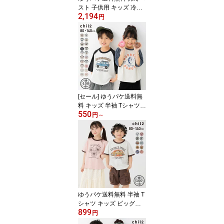
スト 子供用 キッズ 冷却
2,194
メッシュ 男の子 女の子
円
無地 保冷剤ベスト 小学
生 熱中症対策グッズ 猛
暑対策グッズ 軽量 ひん
やり スクールアイテム
通学 アウトドア 夏 S M L
[M便 1/1]
[セール] ゆうパケ送料無
料 キッズ 半袖 Tシャツ
550
ラグラン ビッグシルエッ
円
～
ト ワイド 子供服 ベビー
服 プリント 男の子 女の
子 天竺 トップス イラス
ト chil2 チルツー 夏服 80
90 100 110 120 130 140
cm [M便 1/2]
ゆうパケ送料無料 半袖 T
シャツ キッズ ビッグシ
899
ルエット ワイド リンガ
円
ー 子供服 ベビー服 男の