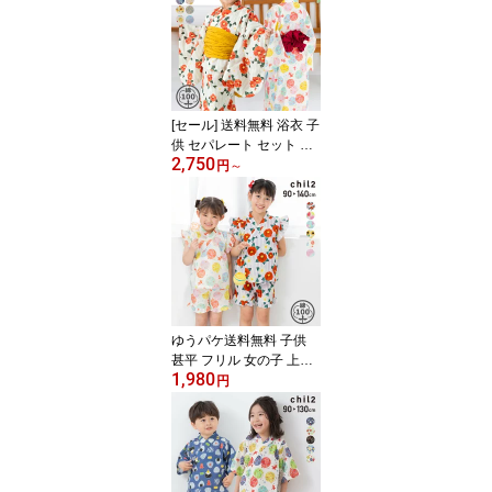
[セール] 送料無料 浴衣 子
供 セパレート セット 女
2,750
の子 ワンピース サンド
円
～
レス キッズ ベビー 2Way
3点セット キャミワンピ
兵児帯 綿100％ 和柄 花
柄 古典 簡単 着付け 夏服
90 100 110 120 130 140
150cm
ゆうパケ送料無料 子供
甚平 フリル 女の子 上下
1,980
セット キッズ ベビー服
円
浴衣 綿100％ 和柄 花柄 c
hil2 チルツー 夏服 リン
クコーデ 90 100 110 12
0 130 140cm [M便 1/1]