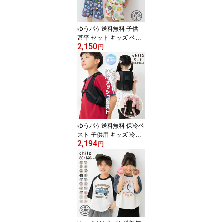
ゆうパケ送料無料 子供
甚平 セット キッズ ベビ
2,150
ー服 上下セット 浴衣 男
円
の子 綿100％ 柄バリ 総
柄 おしゃれ 和柄 おにぎ
り chil2 チルツー 夏服 お
祭り イベント リンクコ
ーデ 90 100 110 120 13
0cm [M便 1/1]
ゆうパケ送料無料 保冷ベ
スト 子供用 キッズ 冷却
2,194
メッシュ 男の子 女の子
円
無地 保冷剤ベスト 小学
生 熱中症対策グッズ 猛
暑対策グッズ 軽量 ひん
やり スクールアイテム
通学 アウトドア 夏 S M L
[M便 1/1]