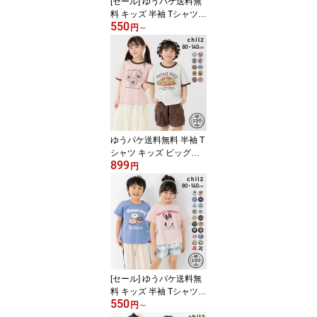
[セール] ゆうパケ送料無
料 キッズ 半袖 Tシャツ
550
ラグラン ビッグシルエッ
円
～
ト ワイド 子供服 ベビー
服 プリント 男の子 女の
子 天竺 トップス イラス
ト chil2 チルツー 夏服 80
90 100 110 120 130 140
cm [M便 1/2]
ゆうパケ送料無料 半袖 T
シャツ キッズ ビッグシ
899
ルエット ワイド リンガ
円
ー 子供服 ベビー服 男の
子 女の子 プリント 天竺
綿100％ トップス イラス
ト 柄バリ 配色 chil2 チル
ツー 夏 80 90 100 110 1
20 130 140cm [M便 1/2]
[セール] ゆうパケ送料無
料 キッズ 半袖 Tシャツ
550
男の子 女の子 子供服 ベ
円
～