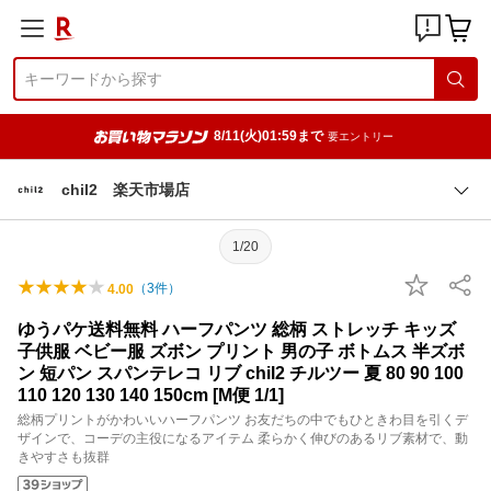
8/11(火)01:59まで
要エントリー
chil2 楽天市場店
1/20
（
3
件）
4.00
ゆうパケ送料無料 ハーフパンツ 総柄 ストレッチ キッズ
子供服 ベビー服 ズボン プリント 男の子 ボトムス 半ズボ
ン 短パン スパンテレコ リブ chil2 チルツー 夏 80 90 100
110 120 130 140 150cm [M便 1/1]
総柄プリントがかわいいハーフパンツ お友だちの中でもひときわ目を引くデ
ザインで、コーデの主役になるアイテム 柔らかく伸びのあるリブ素材で、動
きやすさも抜群