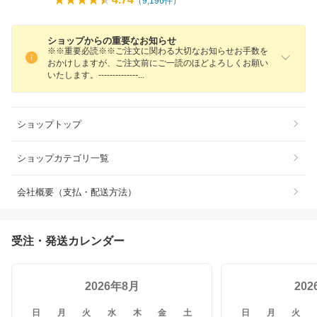
（
9,196
件）
ショップからの重要なお知らせ
※※重要必読※※ご注文に関わる大切なお知らせお手数を
おかけしますが、ご注文前にご一読のほどよろしくお願い
いたします。-------------
-
ショップトップ
ショップカテゴリ一覧
会社概要（支払・配送方法）
受注・発送カレンダー
2026年8月
20
日
月
火
水
木
金
土
日
月
火