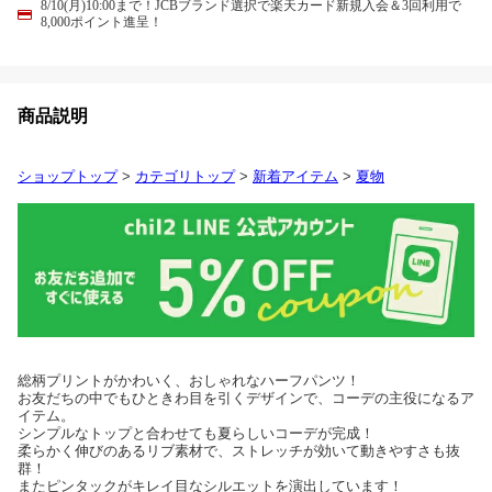
8/10(月)10:00まで！JCBブランド選択で楽天カード新規入会＆3回利用で
8,000ポイント進呈！
商品説明
ショップトップ
>
カテゴリトップ
>
新着アイテム
>
夏物
総柄プリントがかわいく、おしゃれなハーフパンツ！
お友だちの中でもひときわ目を引くデザインで、コーデの主役になるア
イテム。
シンプルなトップと合わせても夏らしいコーデが完成！
柔らかく伸びのあるリブ素材で、ストレッチが効いて動きやすさも抜
群！
またピンタックがキレイ目なシルエットを演出しています！