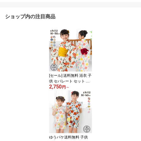
ショップ内の注目商品
[セール] 送料無料 浴衣 子
供 セパレート セット 女
2,750
の子 ワンピース サンド
円
～
レス キッズ ベビー 2Way
3点セット キャミワンピ
兵児帯 綿100％ 和柄 花
柄 古典 簡単 着付け 夏服
90 100 110 120 130 140
150cm
ゆうパケ送料無料 子供