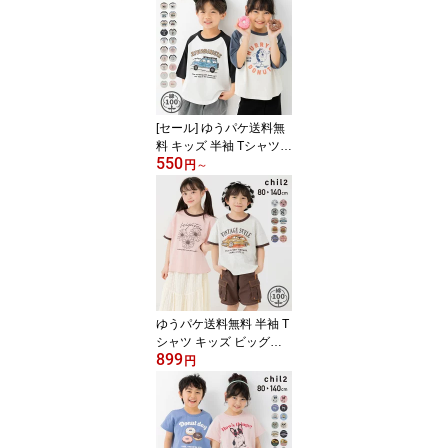
生 熱中症対策グッズ 猛
暑対策グッズ 軽量 ひん
やり スクールアイテム
通学 アウトドア 夏 S M L
[M便 1/1]
[セール] ゆうパケ送料無
料 キッズ 半袖 Tシャツ
550
ラグラン ビッグシルエッ
円
～
ト ワイド 子供服 ベビー
服 プリント 男の子 女の
子 天竺 トップス イラス
ト chil2 チルツー 夏服 80
90 100 110 120 130 140
cm [M便 1/2]
ゆうパケ送料無料 半袖 T
シャツ キッズ ビッグシ
899
ルエット ワイド リンガ
円
ー 子供服 ベビー服 男の
子 女の子 プリント 天竺
綿100％ トップス イラス
ト 柄バリ 配色 chil2 チル