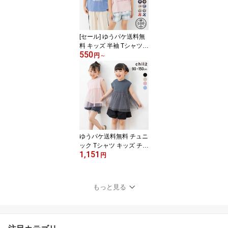
ツー 夏 80 90 100 110 1
20 130 140cm [M便 1/2]
[セール] ゆうパケ送料無
料 キッズ 半袖 Tシャツ
550
男の子 女の子 子供服 ベ
円
～
ビー服 プリント 天竺 ト
ップス キャラクター イ
ラスト 綿100％ chil2 チ
ルツー 夏服 80 90 100 1
10 120 130 140cm [M便
1/2]
ゆうパケ送料無料 チュニ
ック Tシャツ キッズ チュ
1,151
ール 子供服 ベビー服 女
円
の子 無地 トップス フレ
ンチスリーブ ノースリー
ブ フリル 夏服 かわいい
もっと見る
90 100 110 120 130 140
150cm [M便 1/1]