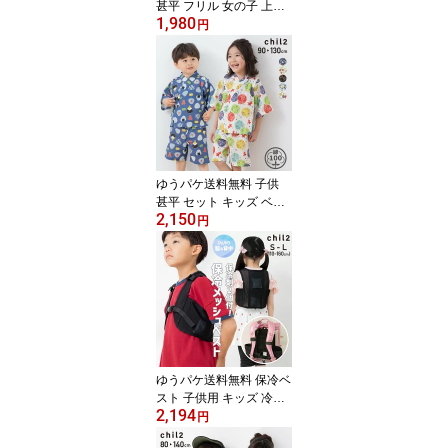
甚平 フリル 女の子 上下
1,980
セット キッズ ベビー服
円
浴衣 綿100％ 和柄 花柄 c
hil2 チルツー 夏服 リン
クコーデ 90 100 110 12
0 130 140cm [M便 1/1]
ゆうパケ送料無料 子供
甚平 セット キッズ ベビ
2,150
ー服 上下セット 浴衣 男
円
の子 綿100％ 柄バリ 総
柄 おしゃれ 和柄 おにぎ
り chil2 チルツー 夏服 お
祭り イベント リンクコ
ーデ 90 100 110 120 13
0cm [M便 1/1]
ゆうパケ送料無料 保冷ベ
スト 子供用 キッズ 冷却
2,194
メッシュ 男の子 女の子
円
無地 保冷剤ベスト 小学