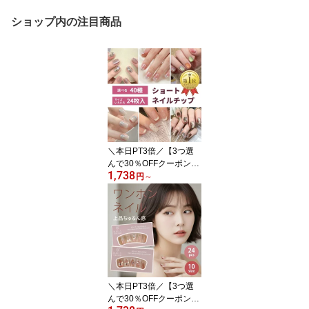
ショップ内の注目商品
＼本日PT3倍／【3つ選
んで30％OFFクーポン
1,738
★】短め 夏 初夏 ネイル
円
～
選べる 24枚入 ショート
ネイルチップ 付け爪 チ
ップ 人気 韓国 デートネ
イル ピンク ブルー 水色
黒 白 ブラック 夏 秋 冬
大人 可愛い フラワー リ
ボン アート ワンホン ク
リア 透明 キラキラ マグ
＼本日PT3倍／【3つ選
ネット
んで30％OFFクーポン