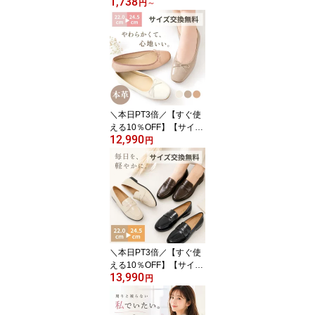
1,738
★】ワンホン 長め ゴテ
円
～
ゴテ 夏 初夏 ピンク ネイ
ル ネイルチップ クリア
透明 選べる 24枚入 付け
爪 チップ 韓国 赤 レッド
ピンク 白 ホワイト 可愛
い 地雷系 リボン きれい
め アート ビジュー ラメ
ハート ゴスロリ マグネ
＼本日PT3倍／【すぐ使
ット
える10％OFF】【サイズ
12,990
交換無料】美人百花掲載
円
本革 パンプス こだわり
職人手作り 卒業式 入学
式 入社式 入園式 就活 ぺ
たんこ 歩きやすい 走れ
る 柔らかい 痛くない 疲
れにくい レディース シ
ューズ ベージュ ピンク
白 靴 牛 羊革
＼本日PT3倍／【すぐ使
える10％OFF】【サイズ
13,990
交換無料】美人百花掲載
円
本革 パンプス こだわり
職人手作り 走れる 靴 入