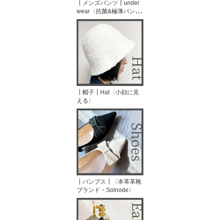
┃メンズパンツ┃under
wear〈抗菌&極薄パン
ツ〉
┃帽子┃Hat〈小顔に見
える〉
┃パンプス┃〈本革革靴
ブランド・Solnode〉