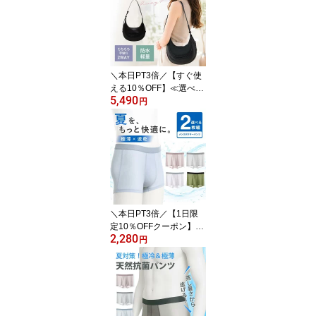
学式 スクール ローファ
ー 痛くない 柔らかい 疲
れにくい レディース シ
ューズ アイボリー ブラ
ウン 黒 白 茶 ブラック ラ
ウンドトゥ 夏
＼本日PT3倍／【すぐ使
える10％OFF】≪選べる
5,490
福袋対象≫2way ハーフ
円
ムーン ショルダーバッグ
黒 ブラック ホーボーバ
ッグ レディース ミニバ
ッグ 斜めがけ 小さめ か
ばん 韓国 大人 カジュア
ル 軽量 軽い Chic Lab シ
ックラボ 実用性 アウト
レット
＼本日PT3倍／【1日限
定10％OFFクーポン】≪
2,280
選べる2枚セット≫世界
円
累計100万枚突破★涼し
い メンズ パンツ 抗菌 極
薄 冷却 大きいサイズ シ
ームレス ボクサーパンツ
4色カラー インナー下着
シンプル 肌着 シースル