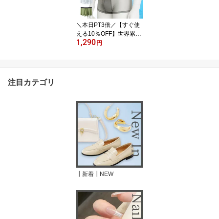
ー 透け感 黒 グレー ブル
ー パープル ポイント消
＼本日PT3倍／【すぐ使
化
える10％OFF】世界累計
1,290
100万枚突破【まずはお
円
試し単品販売】熱中症予
防 涼しい メンズ パンツ
抗菌 極薄 冷却 大きい 小
さい サイズ シームレス
注目カテゴリ
ボクサーパンツ インナー
下着 シンプル シースル
ー デイリー グレー ブル
ー パープル グリーン
┃新着┃NEW