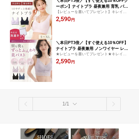
＼本日PT3倍／【すぐ使える10％OFFク
ーポン】ナイトブラ 昼夜兼用 育乳 パッ
【レビューを書いてプレゼント】キレイな
ト無し ノンワイヤー ブラ カップ付き
バストを守り続ける。もっちりふわっとナ
2,590
タグなし 盛れる バストアップ 締め付け
円
イトブラ。おうち時間 産後 おすすめ 横流
ない 谷間 脇高 ブラジャー バストケア
れ 防止 肩こり 大きいサイズ 10代 20代 30
ルームブラ ホールド力 レディース 補正
代 40代 50代 60代
ブラ 補正下着 おやすみブラ 夏 脇肉
＼本日PT3倍／【すぐ使える10％OFF】
ナイトブラ 昼夜兼用 ノンワイヤー レー
★レビューを書いてプレゼント★キレイな
ス ブラ 育乳 カップ付き 盛れる バスト
バストを守り続ける。もっちりふわっとナ
2,590
アップ 締め付けない脇高 ブラジャー バ
円
イトブラ ルームブラ 満喫 おうち時間 大き
ストケア ホールド力 レディース 脇肉
いサイズ 産後 10代 20代 30代 40代 50代 6
補正ブラ 補正下着 おやすみブラ 横流れ
0代 おすすめ
防止 肩こり 蒸れない 谷間
1/1