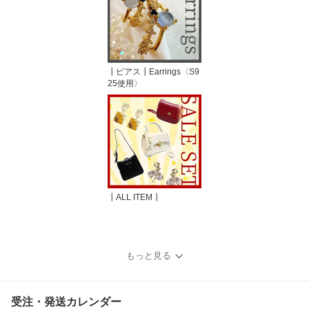
┃ピアス┃Earrings〈S9
25使用〉
┃ALL ITEM┃
もっと見る
受注・発送カレンダー