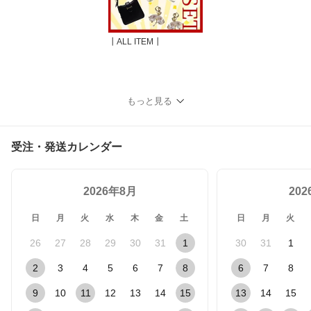
┃ALL ITEM┃
もっと見る
受注・発送カレンダー
2026年8月
20
日
月
火
水
木
金
土
日
月
火
26
27
28
29
30
31
1
30
31
1
2
3
4
5
6
7
8
6
7
8
9
10
11
12
13
14
15
13
14
15