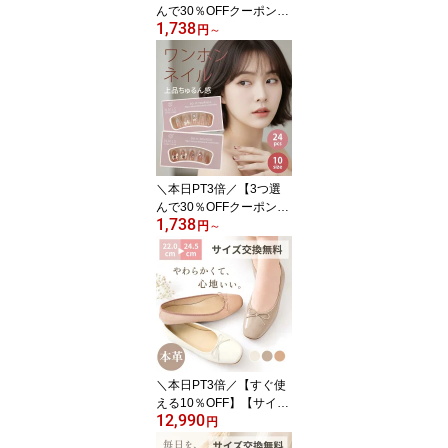
んで30％OFFクーポン
1,738
★】短め 夏 初夏 ネイル
円
～
選べる 24枚入 ショート
ネイルチップ 付け爪 チ
ップ 人気 韓国 デートネ
イル ピンク ブルー 水色
黒 白 ブラック 夏 秋 冬
大人 可愛い フラワー リ
ボン アート ワンホン ク
リア 透明 キラキラ マグ
＼本日PT3倍／【3つ選
ネット
んで30％OFFクーポン
1,738
★】ワンホン 長め ゴテ
円
～
ゴテ 夏 初夏 ピンク ネイ
ル ネイルチップ クリア
透明 選べる 24枚入 付け
爪 チップ 韓国 赤 レッド
ピンク 白 ホワイト 可愛
い 地雷系 リボン きれい
め アート ビジュー ラメ
ハート ゴスロリ マグネ
＼本日PT3倍／【すぐ使
ット
える10％OFF】【サイズ
12,990
交換無料】美人百花掲載
円
本革 パンプス こだわり