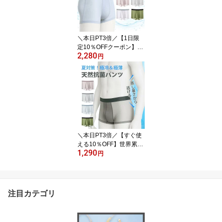
ばん 韓国 大人 カジュア
ル 軽量 軽い Chic Lab シ
ックラボ 実用性 アウト
レット
＼本日PT3倍／【1日限
定10％OFFクーポン】≪
2,280
選べる2枚セット≫世界
円
累計100万枚突破★涼し
い メンズ パンツ 抗菌 極
薄 冷却 大きいサイズ シ
ームレス ボクサーパンツ
4色カラー インナー下着
シンプル 肌着 シースル
ー 透け感 黒 グレー ブル
ー パープル ポイント消
＼本日PT3倍／【すぐ使
化
える10％OFF】世界累計
1,290
100万枚突破【まずはお
円
試し単品販売】熱中症予
防 涼しい メンズ パンツ
抗菌 極薄 冷却 大きい 小
さい サイズ シームレス
注目カテゴリ
ボクサーパンツ インナー
下着 シンプル シースル
ー デイリー グレー ブル