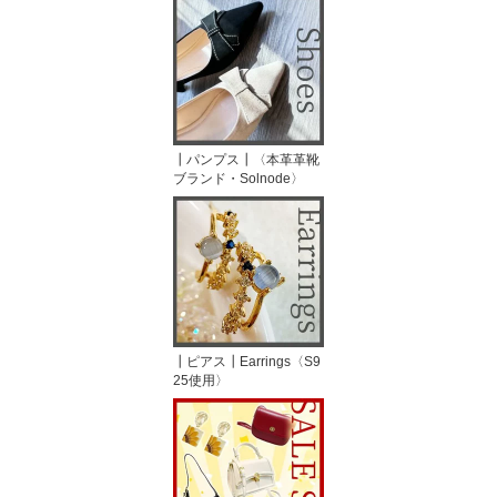
┃パンプス┃〈本革革靴
ブランド・Solnode〉
┃ピアス┃Earrings〈S9
25使用〉