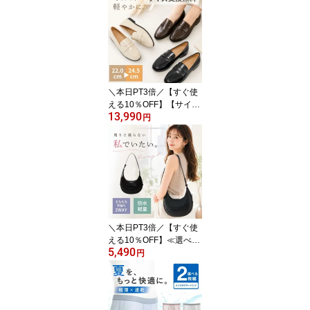
職人手作り 卒業式 入学
式 入社式 入園式 就活 ぺ
たんこ 歩きやすい 走れ
る 柔らかい 痛くない 疲
れにくい レディース シ
ューズ ベージュ ピンク
白 靴 牛 羊革
＼本日PT3倍／【すぐ使
える10％OFF】【サイズ
13,990
交換無料】美人百花掲載
円
本革 パンプス こだわり
職人手作り 走れる 靴 入
学式 スクール ローファ
ー 痛くない 柔らかい 疲
れにくい レディース シ
ューズ アイボリー ブラ
ウン 黒 白 茶 ブラック ラ
ウンドトゥ 夏
＼本日PT3倍／【すぐ使
える10％OFF】≪選べる
5,490
福袋対象≫2way ハーフ
円
ムーン ショルダーバッグ
黒 ブラック ホーボーバ
ッグ レディース ミニバ
ッグ 斜めがけ 小さめ か