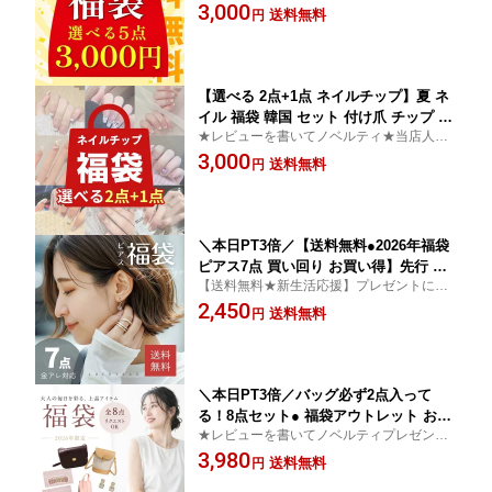
あり5点選べるお得セット【選べる福袋対象
3,000
国 ピアス イヤリング 結婚式 お呼ばれ
送料無料
円
商品 5点とこちらのチケットを同時に購入
アクセサリー アウトレット ポイント消
して頂くだけです】ファッション Chic Lab
化 女性 売れ残り セール 入学式 入園式
シックラボ
スーパーSALE 春 夏 秋 冬
【選べる 2点+1点 ネイルチップ】夏 ネ
イル 福袋 韓国 セット 付け爪 チップ 人
★レビューを書いてノベルティ★当店人気
気 ピンク ブルー 水色 黒 白 春 冬 大人
商品を1つにまとめちゃいました！売り切れ
3,000
可愛い さくら 桜 花柄 フラワー リボン
送料無料
円
次第終了です！成人式 前撮り 夏休み 旅行
結婚式 お出かけ 旅行 地雷系 きれいめ
入学式 卒業式 Chic Lab シックラボ
アート 和柄 秋 冬 短め ショート ロング
＼本日PT3倍／【送料無料●2026年福袋
ピアス7点 買い回り お買い得】先行 予
【送料無料★新生活応援】プレゼントにも
約 レディース アクセサリー ピアスがた
ぴったりなお得なピアス福袋 大人カジュア
2,450
っぷり7点入り 訳あり アウトレット シ
送料無料
円
ル 売れ残り セール お試し お得 おしゃれ 大
ンプル オフィス 1000円ぽっきり
人 上品 2026
＼本日PT3倍／バッグ必ず2点入って
る！8点セット● 福袋アウトレット お呼
★レビューを書いてノベルティプレゼント
ばれ シンプル ママバッグ 婦人バッグ
★【超お得にGETしちゃおう】2026年限定
3,980
訳アリ ワケアリ ワケ有り わけあり わ
送料無料
円
の福袋です。送料無料。
け有り ふくぶくろ フクブクロ ピアス