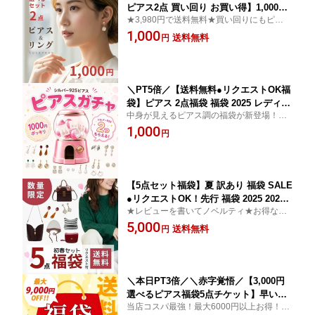
ピアス2点 買い回り お買い得】1,000円
★3,980円で送料無料★買い回りにもピッタ
ぽっきり【トレンドピアス＆リング】レ
リ！とってもかわいいピアスとリング! 202
1,000
ディース 福袋 2025 アクセサリー アウ
送料無料
円
4 2025 秋 冬 新春 Chic Lab シックラボ イ
トレット お呼ばれ 人気 女性 春 冬 金属
ヤリング 10代 20代 30代 40代 50代 60代
アレルギー対応 リング 指輪 韓国 シル
バー925 S925 金アレ 売れ残り セール
＼PT5倍／【送料無料●リクエストOK福
袋】ピアス 2点福袋 福袋 2025 レディー
中身が見えるピアス調の福袋が新登場！売
ス アクセサリー ピアスがたっぷり2点入
れ残り セール 20代 30代 40代 50代
1,000
り 訳あり アウトレット お試し お得 お
円
しゃれ 大人 上品 シンプル オフィス き
れいめ 大人カジュアル 可愛い プレゼン
ト 2026 夏 秋 冬 結婚式 お出かけ
【5点セット福袋】夏 訳あり 福袋 SALE
●リクエストOK！先行 福袋 2025 2026
★レビューを書いてノベルティ★お得な掘
秋 冬 ネタバレ セット レディース 訳ア
り出し物がたくさん詰まっています！ 楽天
5,000
リ 3000円 アクセサリー 帽子 バッグ シ
送料無料
円
スーパーSALE
ョルダーバッグ 髪飾り ピアス S925 プ
レゼント セール
＼本日PT3倍／＼赤字覚悟／【3,000円
選べるピアス福袋5点チケット】早い者
当店コスパ最強！最大6000円以上お得！訳
勝ち 2026 訳アリ レディース 訳あり 韓