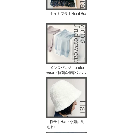
┃ナイトブラ┃Night Bra
┃メンズパンツ┃under
wear〈抗菌&極薄パン
ツ〉
┃帽子┃Hat〈小顔に見
える〉