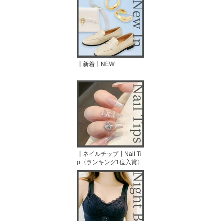
ー パープル グリーン
┃新着┃NEW
┃ネイルチップ┃Nail Ti
p〈ランキング1位入賞〉