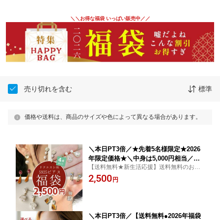
＼＼お得な福袋 いっぱい販売中／／
売り切れを含む
標準
価格や送料は、商品のサイズや色によって異なる場合があります。
＼本日PT3倍／★先着5名様限定★2026
年限定価格★＼中身は5,000円相当／
【送料無料★新生活応援】送料無料のお得
【中身が見える ピアス福袋】2026 韓国
セット！レディース ファッション 20代 30
2,500
早い者勝ち ピアス イヤリング 福袋 202
円
代 40代 50代 Chic Lab シックラボ
6 アクセサリー 金アレ対応 金属アレル
ギー S925 アウトレット 女性 夏 春 秋
冬 リング お得 売れ残り
＼本日PT3倍／【送料無料●2026年福袋