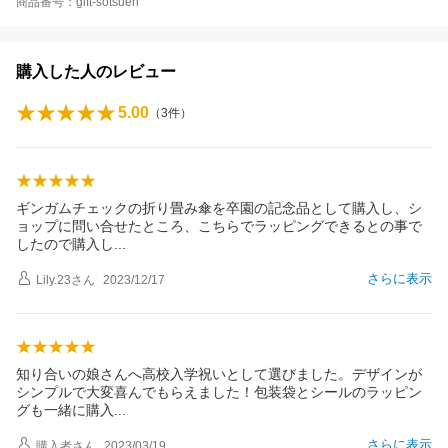
商品番号：gift-sotsuen
購入した人のレビュー
5.00
（
3
件）
ギンガムチェックの折り畳み傘を卒園の記念品として購入し、シ
ョップに問い合せたところ、こちらでラッピングできるとの事で
したので購入
し
さらに表示
Lily.23
さん
2023/12/17
知り合いの娘さんへ高校入学祝いとして選びました。デザインが
シンプルで大変喜んでもらえました！包装袋とシールのラッピン
グも一緒に購
入
さらに表示
購入者
さん
2023/03/19