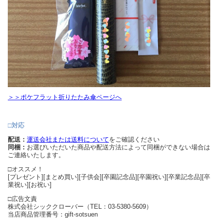
＞＞ポケフラット折りたたみ傘ページへ
□対応
配送：
運送会社または送料について
をご確認ください
同梱：
お選びいただいた商品や配送方法によって同梱ができない場合は
ご連絡いたします。
□オススメ！
[プレゼント][まとめ買い][子供会][卒園記念品][卒園祝い][卒業記念品][卒
業祝い][お祝い]
□広告文責
株式会社シッククローバー（TEL：03-5380-5609）
当店商品管理番号：gift-sotsuen