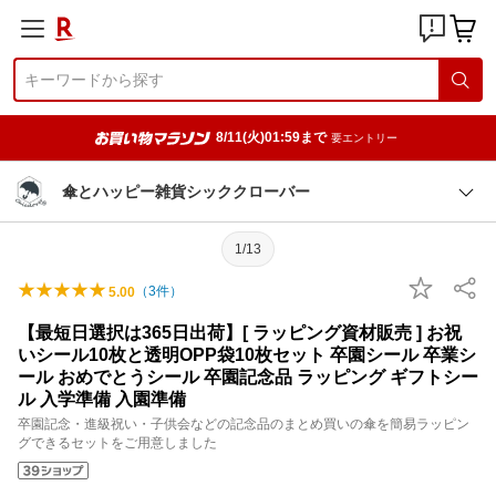
8/11(火)01:59まで
要エントリー
傘とハッピー雑貨シッククローバー
1/13
（
3
件）
5.00
【最短日選択は365日出荷】[ ラッピング資材販売 ] お祝
いシール10枚と透明OPP袋10枚セット 卒園シール 卒業シ
ール おめでとうシール 卒園記念品 ラッピング ギフトシー
ル 入学準備 入園準備
卒園記念・進級祝い・子供会などの記念品のまとめ買いの傘を簡易ラッピン
グできるセットをご用意しました