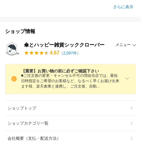
さらに表示
ショップ情報
傘とハッピー雑貨シッククローバー
メニュー
4.67
（
2,097
件）
【重要】お買い物の前に必ずご確認下さい
■ご注文後の変更・キャンセル不可の理由当店では、最短
日時指定をご希望のお客様など、なるべく早くお届け出来
ます様、楽天倉庫と連携し、ご注文後、自
動
ショップトップ
ショップカテゴリ一覧
会社概要（支払・配送方法）