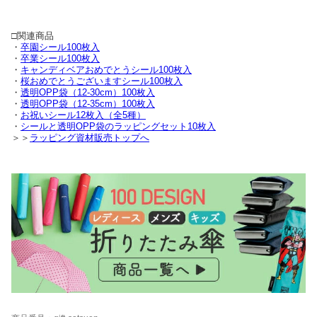
□関連商品
・
卒園シール100枚入
・
卒業シール100枚入
・
キャンディベアおめでとうシール100枚入
・
桜おめでとうございますシール100枚入
・
透明OPP袋（12-30cm）100枚入
・
透明OPP袋（12-35cm）100枚入
・
お祝いシール12枚入（全5種）
・
シールと透明OPP袋のラッピングセット10枚入
＞＞
ラッピング資材販売トップへ