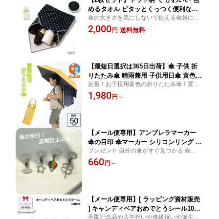
めるタオル ピタッとくっつく便利なク
傘の大きさを気にしないで使える傘袋にな
ロス ひっつくクロス メンズ レディース
るくっつくクロス
2,000
女性 学生 子供 シンプル 水玉 正方形30c
送料無料
円
m×30cm 2000円ポッキリ 2000円以下プ
レゼント 送料無料 傘専門店
【最短日選択は365日出荷】傘 子供 折
りたたみ傘 晴雨兼用 子供用日傘 黄色
定番！お子様用黄色の折りたたみ傘！置き
男の子 女の子 学童 反射付 キッズ 折り
傘にも◎ こども 折りたたみ傘 軽量
1,980
たたみ傘 日傘 雨傘 親骨50cm まとめ買
円
～
い 卒園記念品 入学祝い 2000円以下プレ
ゼント 傘専門店
【メール便専用】アンブレラマーカー
傘の目印 傘マーカー シリコンリング チ
プレゼント 自分の傘がすぐ見つかる 傘の目
ャーム めじるしチャーム めじるしアク
印 傘が盗まれない ビニール傘も差別化！傘
660
セサリー ペットボトル ストラップ 雑貨
円
～
のマーカー 傘マーカー
日用品 小物 クローバー 四つ葉 スター
星 気球 バルーン 雲 傘の盗難防止 傘専
門店
【メール便専用】[ ラッピング資材販売
] キャンディベアおめでとうシール100
卒園記念品や入学祝いや進級祝いや誕生日
枚入 卒園記念品 入学祝い 進級祝い 誕