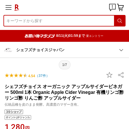
8/11(火)01:59まで
要エントリー
シェフズチョイスジャパン
1/7
（
37
件）
4.54
シェフズチョイス オーガニック アップルサイダービネガ
ー 500ml 1本 Organic Apple Cider Vinegar 有機リンゴ酢
リンゴ酢 りんご酢 アップルサイダー
伝統品種を皮のまま発酵。高濃度のマザー含有。
1,280
円