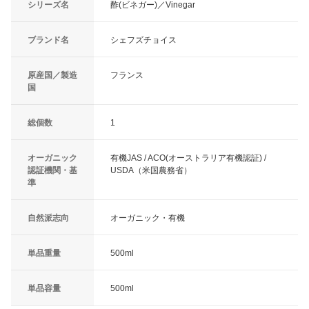
シリーズ名
酢(ビネガー)／Vinegar
ブランド名
シェフズチョイス
原産国／製造
フランス
国
総個数
1
オーガニック
有機JAS / ACO(オーストラリア有機認証) /
認証機関・基
USDA（米国農務省）
準
自然派志向
オーガニック・有機
単品重量
500ml
単品容量
500ml