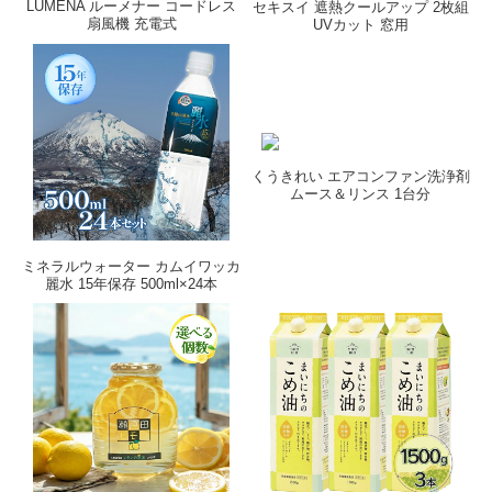
LUMENA ルーメナー コードレス
セキスイ 遮熱クールアップ 2枚組
扇風機 充電式
UVカット 窓用
くうきれい エアコンファン洗浄剤
ムース＆リンス 1台分
ミネラルウォーター カムイワッカ
麗水 15年保存 500ml×24本