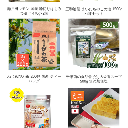
瀬戸田レモン 国産 輪切りはちみ
三和油脂 まいにちのこめ油 1500g
つ漬け 470g×2個
×3本セット
ねじめびわ茶 200包 国産 ティー
千年前の食品舎 だし&栄養スープ
バッグ
500g 無添加無塩