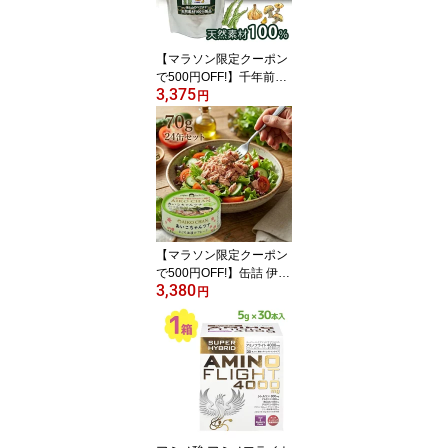
【マラソン限定クーポン
で500円OFF!】千年前の
3,375
食品舎 だし&栄養スープ
円
500g 無添加 粉末 天然ペ
プチドリップ 国産 和風
出汁 粉末だし
【マラソン限定クーポン
で500円OFF!】缶詰 伊藤
3,380
食品 あいこちゃん ツナ
円
缶 ツナ油漬けフレーク 7
0g×24個セット 缶詰め
ツナ フレーク マグロ ま
ぐろ 備蓄食 長期保存食