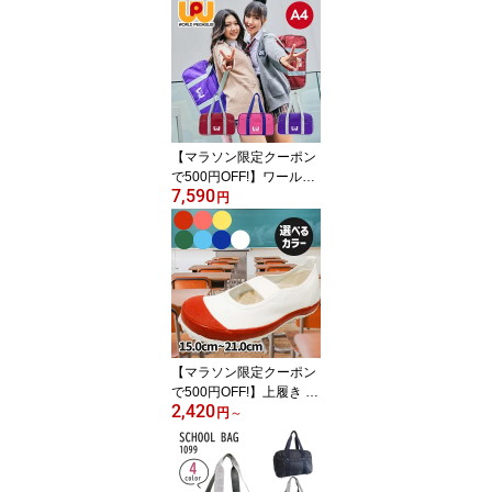
ラス 50 シーリングファ
ン 木目調 無地 5段階調節
小型 軽量 003329
【マラソン限定クーポン
で500円OFF!】ワールド
7,590
ペガサス スクールバッグ
円
ナイロン製 WP001 10 1
5 74
【マラソン限定クーポン
で500円OFF!】上履き 教
2,420
育シューズ バレーDX 15.
円
～
0ー21.0cm 室内履き ス
クールシューズ 子供 女
の子 男の子 上靴