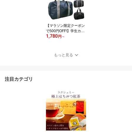
【マラソン限定クーポン
で500円OFF!】学生カバ
1,780
ン スクールバッグ スク
円
～
バ 紺 グレー ブラック 大
容量 鞄 通学 中学生 高校
生 CLEAT 1099
もっと見る
注目カテゴリ