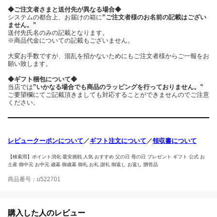
◆ご注文者さまと送付先が異なる場合◆
システムの都合上、お届けの箱に
”ご注文者様のお名前の記載はござい
ません。”
送付先氏名のみの記載となります。
※商品代金についての記載もございません。
大変お手数ですが、混乱を招かないためにもご注文者様からご一報をお
願い致します。
◆ギフト梱包について◆
当店では
”いかなる場合でも商品のラッピングを行っておりません。”
ご要望欄にてご記載頂きましても対応することができませんのでご注意
ください。
レビュークーポンについて
／
ギフト注文について
／
領収書について
【検索用】ポイント消化 最安挑戦 人気 おすすめ 父の日 母の日 プレゼント ギフト 公式 お
土産 御中元 お中元 歳暮 御歳暮 御礼 お礼 謝礼 御返し お返し 贈答品
商品番号：u522701
購入した人のレビュー