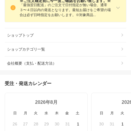
※ご注文確定前に今一度ご確認をお願い致します。※
「最強翌日配送」のご注文で日付指定が無い場合、通常
３〜４日以内の発送となります。最短お届けをご希望の場
合は必ず日時指定をお願いします。※対象商
品
ショップトップ
ショップカテゴリ一覧
会社概要（支払・配送方法）
受注・発送カレンダー
2026年8月
20
日
月
火
水
木
金
土
日
月
火
26
27
28
29
30
31
1
30
31
1