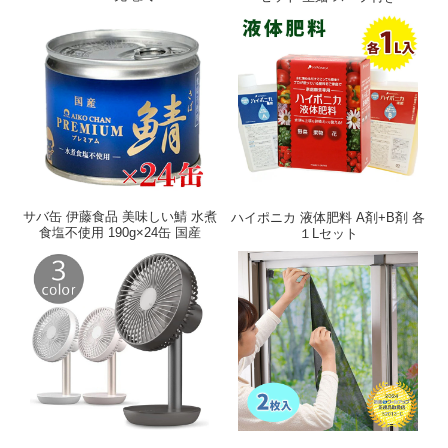
サバ缶 伊藤食品 美味しい鯖 水煮
ハイポニカ 液体肥料 A剤+B剤 各
食塩不使用 190g×24缶 国産
１Lセット