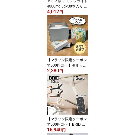
アミノ酸 アミノフライト
4000mg 5g×30本入り ア
4,012
サイー＆ブルーベリー風
円
味 顆粒タイプ サプリメ
ント サプリ アミノフラ
イト4000 トレーニング
【マラソン限定クーポン
で500円OFF!】モルック
2,380
段ボール製 おうちでダン
円
ボルック モルック棒 セ
ット ダンボール ウッド
スロー おもちゃ ゲーム
スキットル 外遊び 屋外
屋内 室内 レジャー アウ
トドア スポーツ 子供 大
人 モルッカーリ
【マラソン限定クーポン
で500円OFF!】BRID ダ
16,940
クトレールファン DCプ
円