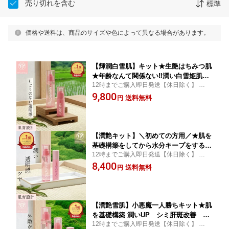
売り切れを含む
標準
価格や送料は、商品のサイズや色によって異なる場合があります。
【輝潤白雪肌】キット★生艶はちみつ肌
★年齢なんて関係ない‼潤い白雪姫肌を
12時までご購入即日発送【休日除く】 ★潤
目指すキット輝く潤い2キット／★肌を
い白雪姫肌 ★肝斑の嬉しいレビュー続出
9,800
基礎構築→肝斑トーンアップする基本の
送料無料
円
中！ ★リピーターが美肌マニア!美女肌瞬間
2商品★ スノープリンセスキット sno
美容液＆濃密化粧水
w princess kit! ★ fresca フレスカ M
【潤艶キット】＼初めての方用／★肌を
基礎構築をしてから水分キープをする肌
12時までご購入即日発送【休日除く】 ★大
改善ための基本の2商品★ ニュービーキ
人気の潤い艶キット ★ 肌の変化に驚く ★
8,400
ット newbie kit ! fresca フレスカ 角
送料無料
円
潤ってからツヤ肌になる惚れ込む肌へ
質美容水 母の日 早く使った人は勝ち肌
M
【潤艶雪肌】小悪魔一人勝ちキット★肌
を基礎構築 潤いUP シミ肝斑改善 艶
12時までご購入即日発送【休日除く】 ★大
UP 基本の3商品★ 潤艶雪肌イットガ