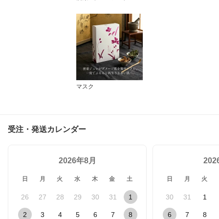
マスク
受注・発送カレンダー
2026年8月
20
日
月
火
水
木
金
土
日
月
火
26
27
28
29
30
31
1
30
31
1
2
3
4
5
6
7
8
6
7
8