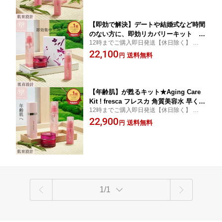
客を釘づけ★
スカ M
【即効で解決】デートや結婚式など時間
のない方に、即効リカバリーキット I
12時までご購入即日発送【休日除く】 ★実
mmediately Recovery Kit ! fresca フレ
感半端ない救世主キット ★今すぐどうにか
22,100
スカ
送料無料
円
したいあなたへ ★即効解決！
【年齢肌】が甦るキット★Aging Care
Kit ! fresca フレスカ 角質美容水 早く使
12時までご購入即日発送【休日除く】 ★み
った人は勝ち肌
るみる小じわやちりめんジワが消えてい
22,900
送料無料
円
く!!! ★継続は力なりキット★
1/1