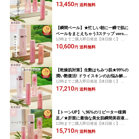
人気の潤い艶雪肌3キット ★ 肌の変化に驚
13,450
ールキット It's a girl kit! fresca フレス
送料無料
円
く ★潤ってからツヤ肌になる惚れ込む肌へ
カ 角質美容水 早く使った人は勝ち肌 M
【瞬間ベール】★忙しい朝に一瞬で肌に
ベールをまとえちゃう3ステップ versati
12時までご購入即日発送【休日除く】 ★肌
le you ! クレンジングローション lovabl
の綺麗さは顔の作りよりモテちゃいます ★
10,600
e you! 美容液クリーム shield me! シル
送料無料
円
忙しい朝に一瞬で肌にベールをまとえちゃ
キーベールプライマー captivating skin
う3ステップ
kit! frescaフレスカ
【乾燥肌対策】生艶はちみつ肌★99%の
潤い艶復活! ドライスキンのお悩み解消
12時までご購入即日発送【休日除く】 ★全
キット ドライスキンキット dry skin
てのお悩みは乾燥肌から ★その悩みを一緒
17,210
kit！ frescaフレスカ 角質美容水 早く使
送料無料
円
に解決するあなたに寄り添うドライスキン
った人は勝ち肌 M
キット★
【トーンUP】＼96%のリピーター様満
足／★肝斑に最強な美女肌瞬間美容液が
12時までご購入即日発送【休日除く】 ★白
入ったキット★ビタミンやアスタキサン
い雪肌にしたいなら このキットしかない ★
15,710
チンの配合比率が顧客にづけ★ トーン
送料無料
円
ビタミン アスタキサンチンの配合比率が顧
アップキット tone up kit ! fresca フレ