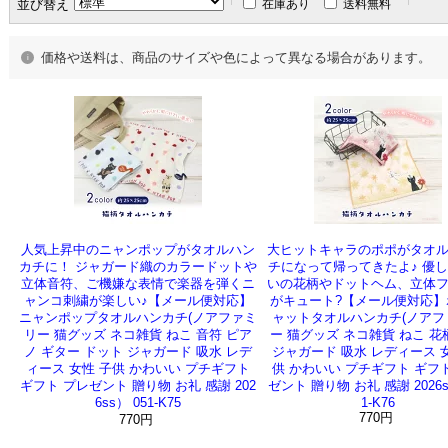
並び替え
在庫あり
送料無料
価格や送料は、商品のサイズや色によって異なる場合があります。
人気上昇中のニャンポップがタオルハン
大ヒットキャラのポポがタオ
カチに！ ジャガード織のカラードットや
チになって帰ってきたよ♪ 優
立体音符、ご機嫌な表情で楽器を弾くニ
いの花柄やドットヘム、立体
ャンコ刺繍が楽しい♪【メール便対応】
がキュート?【メール便対応】
ニャンポップタオルハンカチ(ノアファミ
ャットタオルハンカチ(ノアフ
リー 猫グッズ ネコ雑貨 ねこ 音符 ピア
ー 猫グッズ ネコ雑貨 ねこ 花
ノ ギター ドット ジャガード 吸水 レデ
ジャガード 吸水 レディース 
ィース 女性 子供 かわいい プチギフト
供 かわいい プチギフト ギフ
ギフト プレゼント 贈り物 お礼 感謝 202
ゼント 贈り物 お礼 感謝 2026s
6ss） 051-K75
1-K76
770円
770円