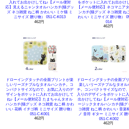
入れてお出かけしてね♪【メール便対
をポケットに入れてお出かけし
応】見えるニャンタオルハンカチ(猫グッ
【メール便対応】ネコマニア
ズ ネコ雑貨 ねこ柄 かわいい ミケ猫 ミ
ンカチ(猫グッズ ネコ雑貨 ね
ニサイズ 贈り物） 051-C-K013
わいい ミニサイズ 贈り物） 051
462円
014
462円
ドローイングタッチの全面プリントが楽
ドローイングタッチの全面プ
しいリーズナブルなタオルハンカチ。コ
楽しいリーズナブルなタオル
ンパクトサイズなので、お気に入りのデ
チ。コンパクトサイズなので
ザインをポケットに入れてお出かけして
入りのデザインをポケットに
ね♪【メール便対応】たまちゃんタオル
出かけしてね♪【メール便対応
ハンカチ(猫グッズ ネコ雑貨 ねこ柄 かわ
ージックタオルハンカチ(猫グ
いい 花柄 イチゴ柄 ミニサイズ 贈り物）
コ雑貨 ねこ柄 かわいい 音楽
051-C-K001
ノ 音符 ギター ミニサイズ 
462円
051-C-K002
462円