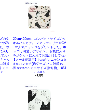
イズのタ
20cm×20cm、コンパクトサイズのタ
ーやCV
オルハンカチ。 ノアファミリーやCV
た、ホ
+の人気ニャンコをプリントした、ホ
に入り
ッコリ可愛いデザイン。 お気に入り
てね♪
をポケットに入れてお出かけしてね♪
ジキャッ
【メール便対応】おねがいニャンコタ
ネコ雑貨
オルハンカチ(猫グッズ ネコ雑貨 ねこ
柄 ミニ
柄 かわいい ミニサイズ 贈り物） 051
08
-C-K009
462円