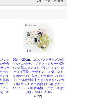
1件 ～ 49件 (全 49件)
ルハンカ
20cm×20cm、コンパクトサイズのタ
しい色合
オルハンカチ。 ノアファミリーやCV
フラワー
+の人気ニャンコをプリントした、ホ
ポポキ
ッコリ可愛いデザイン。 お気に入り
ァミリ
をポケットに入れてお出かけしてね♪
柄 黒猫
【メール便対応】たま2タオルハンカ
女性 子
チ(猫グッズ ネコ雑貨 ねこ柄 かわい
ト プレ
い フルーツ柄 音楽柄 ミニサイズ 贈
s） 05
り物） 051-C-K006
462円