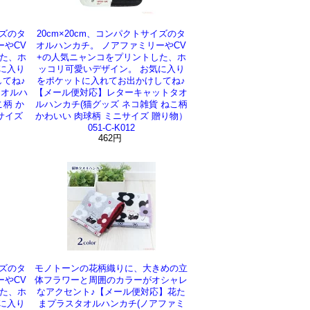
イズのタ
20cm×20cm、コンパクトサイズのタ
ーやCV
オルハンカチ。 ノアファミリーやCV
た、ホ
+の人気ニャンコをプリントした、ホ
に入り
ッコリ可愛いデザイン。 お気に入り
てね♪
をポケットに入れてお出かけしてね♪
タオルハ
【メール便対応】レターキャットタオ
こ柄 か
ルハンカチ(猫グッズ ネコ雑貨 ねこ柄
サイズ
かわいい 肉球柄 ミニサイズ 贈り物）
051-C-K012
462円
イズのタ
モノトーンの花柄織りに、大きめの立
ーやCV
体フラワーと周囲のカラーがオシャレ
た、ホ
なアクセント♪【メール便対応】花た
に入り
まプラスタオルハンカチ(ノアファミ