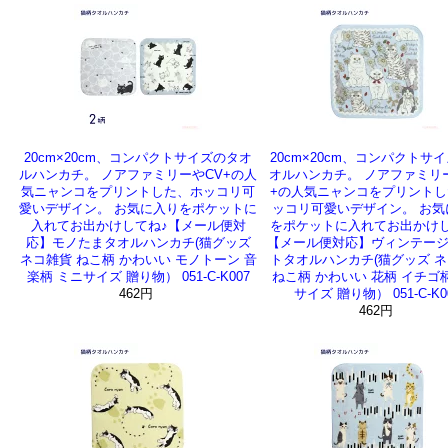
20cm×20cm、コンパクトサイズのタオ
20cm×20cm、コンパクトサ
ルハンカチ。 ノアファミリーやCV+の人
オルハンカチ。 ノアファミリ
気ニャンコをプリントした、ホッコリ可
+の人気ニャンコをプリントし
愛いデザイン。 お気に入りをポケットに
ッコリ可愛いデザイン。 お気
入れてお出かけしてね♪【メール便対
をポケットに入れてお出かけし
応】モノたまタオルハンカチ(猫グッズ
【メール便対応】ヴィンテー
ネコ雑貨 ねこ柄 かわいい モノトーン 音
トタオルハンカチ(猫グッズ 
楽柄 ミニサイズ 贈り物） 051-C-K007
ねこ柄 かわいい 花柄 イチゴ
462円
サイズ 贈り物） 051-C-K0
462円