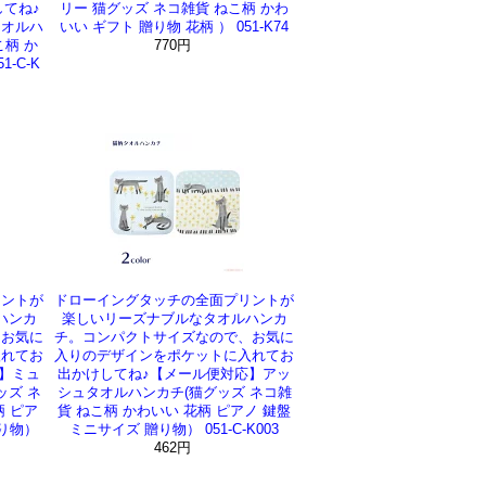
てね♪
リー 猫グッズ ネコ雑貨 ねこ柄 かわ
タオルハ
いい ギフト 贈り物 花柄 ） 051-K74
こ柄 か
770円
-C-K
リントが
ドローイングタッチの全面プリントが
ハンカ
楽しいリーズナブルなタオルハンカ
、お気に
チ。コンパクトサイズなので、お気に
入れてお
入りのデザインをポケットに入れてお
】ミュ
出かけしてね♪【メール便対応】アッ
ッズ ネ
シュタオルハンカチ(猫グッズ ネコ雑
柄 ピア
貨 ねこ柄 かわいい 花柄 ピアノ 鍵盤
贈り物）
ミニサイズ 贈り物） 051-C-K003
462円