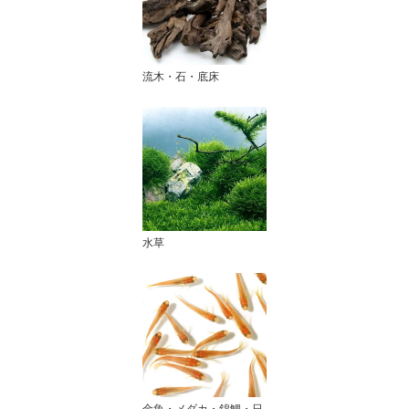
流木・石・底床
水草
金魚・メダカ・錦鯉・日