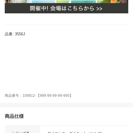
品番: 3556J
_neko hillzdry_siniaad_kabu 猫フード ドライフード プレミアムフード ペットフー
ド サイエンスダイエット サイエンス・ダイエット sciencediet カリカリ エサ 餌
猫 ねこ 総合栄養食 高齢猫用 高齢猫 シニア猫用 シニア猫 高齢 シニア ハイシ
ニア 老猫 チキン 鶏肉 トリ肉 鶏 下部尿路 尿路 腎臓 52742355603 005274
2355603 ヒルズ キャットフード １４歳以上 ２．８ｋｇ 腎臓と下部尿路の健康を維
持×４袋 箱売り ケース売り kak deal2921 smp_nkonaka aupp5hill melma2205d
ealhills bnr22ksishil y14m12 catday2024hils catday2025hils line2503hillscat line2
503hillsy line2503hillsr hills2503ecobag line2504hillscp line2508sdcoupon sale25
08hls bonus2509sdyh ドライ フード catday2026hils catday2026 line2601sdbon
us catday2026raku line2603sdprice line2603sdbonus line2604hillscp hills2605bon
us line2606sdcoupon 26raf_c_scd 26raf_c0
商品番号：109812-【999-99-99-99-990】
商品仕様