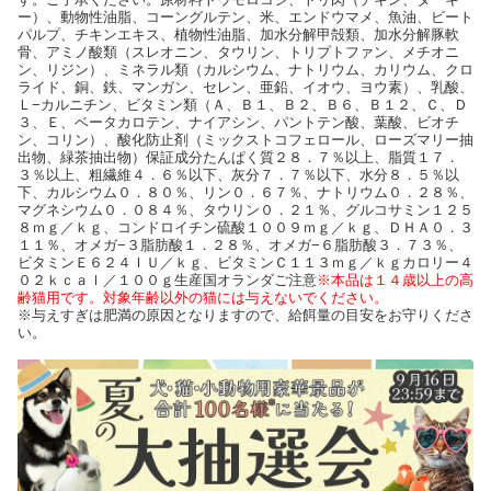
ー）、動物性油脂、コーングルテン、米、エンドウマメ、魚油、ビート
パルプ、チキンエキス、植物性油脂、加水分解甲殻類、加水分解豚軟
骨、アミノ酸類（スレオニン、タウリン、トリプトファン、メチオニ
ン、リジン）、ミネラル類（カルシウム、ナトリウム、カリウム、クロ
ライド、銅、鉄、マンガン、セレン、亜鉛、イオウ、ヨウ素）、乳酸、
Ｌ−カルニチン、ビタミン類（Ａ、Ｂ１、Ｂ２、Ｂ６、Ｂ１２、Ｃ、Ｄ
３、Ｅ、ベータカロテン、ナイアシン、パントテン酸、葉酸、ビオチ
ン、コリン）、酸化防止剤（ミックストコフェロール、ローズマリー抽
出物、緑茶抽出物）保証成分たんぱく質２８．７％以上、脂質１７．
３％以上、粗繊維４．６％以下、灰分７．７％以下、水分８．５％以
下、カルシウム０．８０％、リン０．６７％、ナトリウム０．２８％、
マグネシウム０．０８４％、タウリン０．２１％、グルコサミン１２５
８ｍｇ／ｋｇ、コンドロイチン硫酸１００９ｍｇ／ｋｇ、ＤＨＡ０．３
１１％、オメガ−３脂肪酸１．２８％、オメガ−６脂肪酸３．７３％、
ビタミンＥ６２４ＩＵ／ｋｇ、ビタミンＣ１１３ｍｇ／ｋｇカロリー４
０２ｋｃａｌ／１００ｇ生産国オランダご注意
※本品は１４歳以上の高
齢猫用です。対象年齢以外の猫には与えないでください。
※与えすぎは肥満の原因となりますので、給餌量の目安をお守りくださ
い。