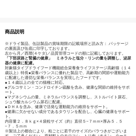
商品説明
※ドライ製品、缶詰製品の賞味期限の記載場所と読み方： パッケージ
の裏面及び缶底に印字しております。
左から月／西暦(４ケタ)／品質管理コードの順に記載しております。
「下部尿路と腎臓の健康」 ミネラルと塩分・リンの量を調整し、泌尿
器の健康に配慮。
対象猫タイプドライフード機能総合栄養食ライフステージ高齢猫（１４
歳以上）特長●栄養バランスに優れた製品で、高齢期の関節や運動能力
に配慮した適切な栄養バランスを実現したフードです。
●１４歳以上の全ての猫種に対応。
●グルコサミン・コンドロイチン硫酸を含み、健康な関節の維持をサポ
ート。
●マグネシウムの量、ミネラルバランスを調整し、ストルバイト尿石、
シュウ酸カルシウム尿石に配慮。
●ＤＨＡを含み、健康で活発な運動能力の維持をサポート。
●健康に欠かせない成分であるタウリンを配合し、心臓の健康をサポー
ト。
内容量２．８ｋｇ×４袋粒サイズ（約）直径５−７ｍｍ×厚み５．５
−７．５ｍｍ
※製法上の都合により、粒ごとに若干のサイズのバラつきがございま
す。ご了承ください。原材料トウモロコシ、トリ肉（チキン、ターキ