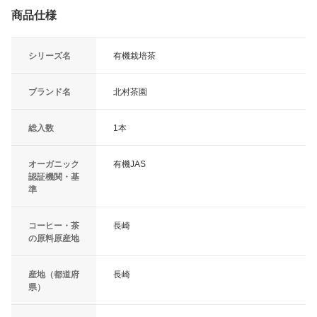
商品仕様
シリーズ名
有機栽培茶
ブランド名
北村茶園
総入数
1本
オーガニック
有機JAS
認証機関・基
準
コーヒー・茶
長崎
の原料原産地
産地（都道府
長崎
県）