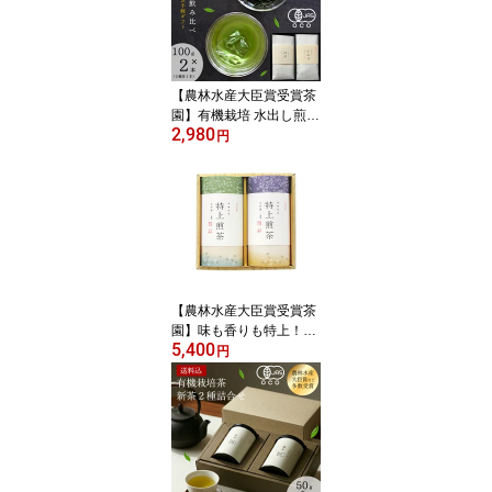
【農林水産大臣賞受賞茶
園】有機栽培 水出し煎茶
2,980
飲み比べセット【メール
円
便送料無料】
【農林水産大臣賞受賞茶
園】味も香りも特上！特
5,400
上煎茶詰め合わせ2本組
円
【楽ギフ_包装選択】
【楽ギフ_のし】【楽ギ
フ_のし宛書】 【楽ギフ
_メッセ入力】