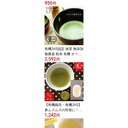
950
NE-」6個入り
円
有機JAS認定 抹茶 無添加
無農薬 粉末 有機 オーガ
2,592
ニック 国産 抹茶パウダ
円
ー まっちゃ 薄茶 有機栽
培 オーガニック 製菓用
matcha organic 有機抹茶
北村抹茶 20g缶入り
【有機栽培・有機JAS】
鼻ムズムズの対策に！べ
1,242
にふうき100%パウダー
円
粉末茶30g 紅ふうき 紅富
貴 スプーン付き べにふ