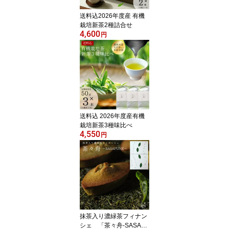
送料込2026年度産 有機
栽培新茶2種詰合せ
4,600
円
送料込 2026年度産有機
栽培新茶3種味比べ
4,550
円
抹茶入り濃緑茶フィナン
シェ 「茶々舟-SASAFU