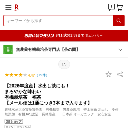
8/11(火)01:59まで
要エントリー
無農薬有機栽培茶専門店【茶の間】
1/3
（
19
件）
4.47
【2026年度産】水出し茶にも！
まろやかな味わい
有機栽培茶 福茶
【メール便は1通につき3本まで入ります】
農林水産大臣賞受賞茶園 有機栽培 無農薬栽培 特上煎茶 水出し 冷茶
無添加 有機JAS認証 長崎県産 日本茶 オーガニック 安心安全