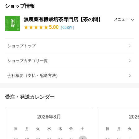
ショップ情報
無農薬有機栽培茶専門店【茶の間】
メニュー
5.00
（
653
件）
ショップトップ
ショップカテゴリ一覧
会社概要（支払・配送方法）
受注・発送カレンダー
2026年8月
20
日
月
火
水
木
金
土
日
月
火