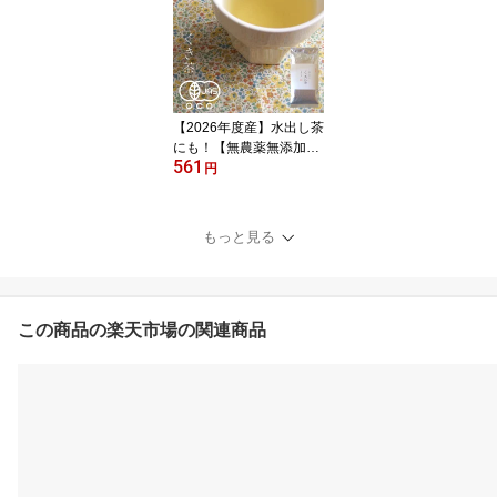
うき茶 長崎産 べにふう
き緑茶 国産
【2026年度産】水出し茶
にも！【無農薬無添加】
561
さわやかな味わいお茶好
円
きの人が選ぶお茶有機栽
培茶 くき茶【メール便
は1通につき3本まで入り
もっと見る
ます】
この商品の楽天市場の関連商品