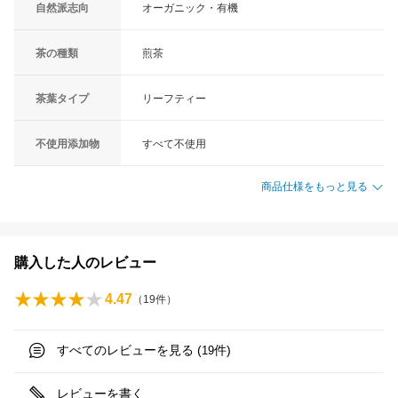
自然派志向
オーガニック・有機
茶の種類
煎茶
茶葉タイプ
リーフティー
不使用添加物
すべて不使用
商品仕様をもっと見る
購入した人のレビュー
4.47
（
19
件）
すべてのレビューを見る (
件)
19
レビューを書く