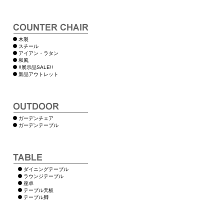
木製
スチール
アイアン・ラタン
和風
!!展示品SALE!!
新品アウトレット
ガーデンチェア
ガーデンテーブル
ダイニングテーブル
ラウンジテーブル
座卓
テーブル天板
テーブル脚