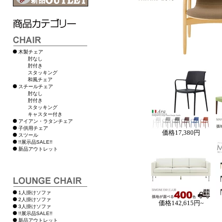
木製チェア
肘なし
肘付き
スタッキング
和風チェア
スチールチェア
肘なし
肘付き
スタッキング
キャスター付き
アイアン・ラタンチェア
子供用チェア
価格
17,380円
スツール
!!展示品SALE!!
新品アウトレット
1人掛けソファ
2人掛けソファ
価格
142,615円~
3人掛けソファ
!!展示品SALE!!
新品アウトレット