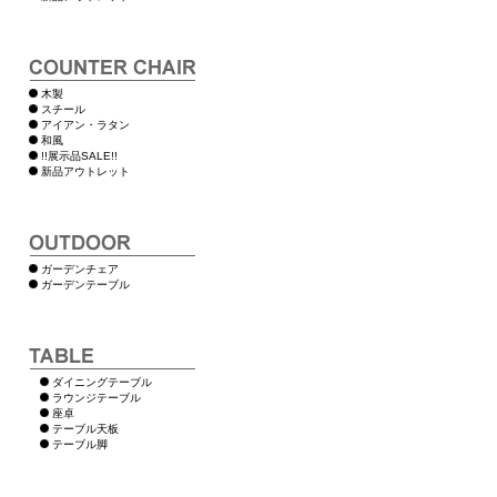
木製
スチール
アイアン・ラタン
和風
!!展示品SALE!!
新品アウトレット
ガーデンチェア
ガーデンテーブル
ダイニングテーブル
ラウンジテーブル
座卓
テーブル天板
テーブル脚