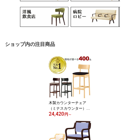
ショップ内の注目商品
木製カウンターチェア
（ミナスカウンター）MI
24,420
NAS クレス おしゃれ
円
～
(CRES) 脚カット可能
【カラーオーダー 張地が
選べる】【フレームカラ
ー3色：5N/1N/6T】ハイ