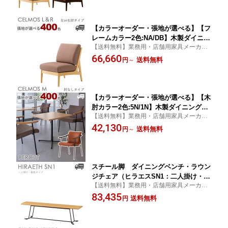
【カラーオーダー・張地が選べる】【フ
レームカラー2色:NA/DB】木製ダイニン
【送料無料】業務用・店舗用家具メーカー
グチェア・ラウンジチェア・ソファ（セ
直送の高品質な家具をご家庭でも
66,660
ルモスM：肘なしタイプ）CELMOS
送料無料
円
～
クレス おしゃれ(CRES) 椅子
【カラーオーダー・張地が選べる】【木
肘カラー2色:5N/1N】木製ダイニングチ
【送料無料】業務用・店舗用家具メーカー
ェア・ラウンジチェア・ソファ（ベルク
直送の高品質な家具をご家庭でも
42,130
ト）BERCUT クレス おしゃれ(CRE
送料無料
円
～
S) 椅子
スチール脚 ダイニングベンチ・ラウン
ジチェア（ヒラエスSN1：二人掛け・板
【送料無料】業務用・店舗用家具メーカー
座タイプ）HIRAETH クレス おしゃれ(C
直送の高品質な家具をご家庭でも
83,435
RES)[ロビー・ラウンジ・商業施設] 椅
送料無料
円
子