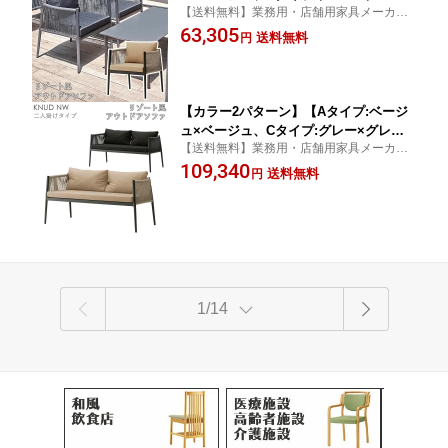
【送料無料】業務用・店舗用家具メーカー
ー】一人掛けガーデンソファ・ラウンジ
直送の高品質な家具をご家庭でも
63,305
ソファ（クヌートW）KNUD クレス お
送料無料
円
しゃれ(CRES)[ラウンジ・宿泊施設・リ
ゾート] 椅子
【カラー2パターン】【Aタイプ:ベージ
ュ×ベージュ、Cタイプ:グレー×グレ
【送料無料】業務用・店舗用家具メーカー
ー】二人掛けガーデンソファ・ラウンジ
直送の高品質な家具をご家庭でも
109,340
ソファ（クヌートNW）KNUD クレス
送料無料
円
おしゃれ(CRES)[ラウンジ・宿泊施設・
リゾート] 椅子
1/14