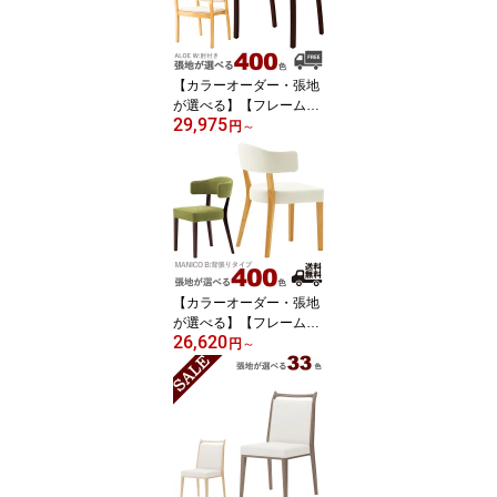
チェア バーチェア 椅
子
【カラーオーダー・張地
が選べる】【フレームカ
29,975
ラー2色：HN/1N】肘付
円
～
き木製ダイニングチェア
（アロエW)ALOE クレス
(CRES) おしゃれ 医
療施設・高齢者施設・介
護施設 椅子
【カラーオーダー・張地
が選べる】【フレームカ
26,620
ラー2色：5NL/1N】木製
円
～
ダイニングチェア（マニ
コB:背張）MANICO クレ
ス おしゃれ(CRES) 脚
カット可能[飲食店・業務
用・店舗家具] 椅子