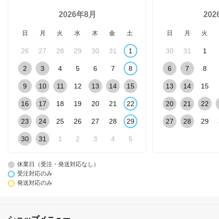
2026年8月
20
日
月
火
水
木
金
土
日
月
火
26
27
28
29
30
31
1
30
31
1
2
3
4
5
6
7
8
6
7
8
9
10
11
12
13
14
15
13
14
15
16
17
18
19
20
21
22
20
21
22
23
24
25
26
27
28
29
27
28
29
30
31
1
2
3
4
5
休業日（受注・発送対応なし）
受注対応のみ
発送対応のみ