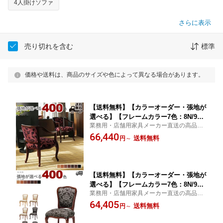
4人掛けソファ
さらに表示
売り切れを含む
標準
価格や送料は、商品のサイズや色によって異なる場合があります。
【送料無料】【カラーオーダー・張地が
選べる】【フレームカラー7色：8N/9N/3
業務用・店舗用家具メーカー直送の高品質
N/2N/1N/11N/6T】アンティーク・クラ
な家具をご家庭でも
66,440
シックスタイル肘付き木製ダイニングチ
送料無料
円
～
ェア（パストラ)PASTORA クレス お
しゃれ(CRES) 椅子
【送料無料】【カラーオーダー・張地が
選べる】【フレームカラー7色：8N/9N/3
業務用・店舗用家具メーカー直送の高品質
N/2N/1N/11N/6T】アンティーク・クラ
な家具をご家庭でも
64,405
シックスタイル肘なし木製ダイニングチ
送料無料
円
～
ェア（エルガーM)ELGARクレス おし
ゃれ(CRES) 椅子