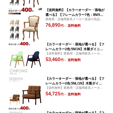
【送料無料】【カラーオーダー・張地が
選べる】【フレームカラー7色：8N/9N/3
業務用・店舗用家具メーカー直送の高品質
N/2N/1N/11N/6T】アンティーク・クラ
な家具をご家庭でも
76,890
シックスタイル肘付き木製ダイニングチ
送料無料
円
～
ェア（エルガーW)ELGARクレス おし
ゃれ(CRES) 椅子
【カラーオーダー・張地が選べる】【フ
レームカラー2色:5N/1N】木製ダイニン
【送料無料】業務用・店舗用家具メーカー
グチェア・ラウンジチェア（クロニス）
直送の高品質な家具をご家庭でも
53,460
CHRONIS クレス おしゃれ(CRES)
送料無料
円
～
椅子
【カラーオーダー・張地が選べる】【フ
レームカラー2色:5NL/1N】木製ダイニ
【送料無料】業務用・店舗用家具メーカー
ングチェア・ラウンジチェア・ソファ
直送の高品質な家具をご家庭でも
54,725
（セセンタW：一人掛けタイプ）SESE
送料無料
円
～
NTA クレス おしゃれ(CRES) 椅子
【カラーオーダー・張地が選べる】【フ