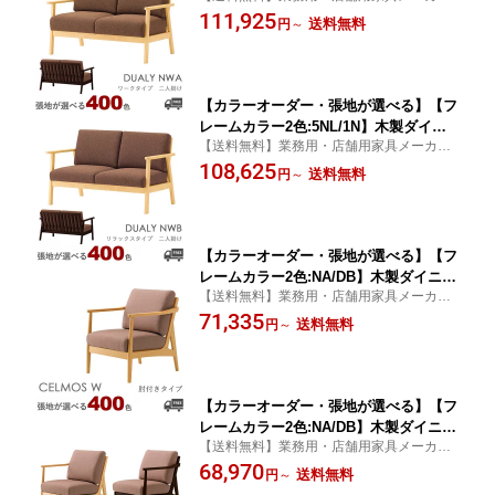
直送の高品質な家具をご家庭でも
111,925
（デュアリィNWA：ワークタイプ・二
送料無料
円
～
人掛け）DUALY クレス おしゃれ(C
RES) 椅子
【カラーオーダー・張地が選べる】【フ
レームカラー2色:5NL/1N】木製ダイニ
【送料無料】業務用・店舗用家具メーカー
ングチェア・ラウンジチェア・ソファ
直送の高品質な家具をご家庭でも
108,625
（デュアリィNWB：リラックスタイ
送料無料
円
～
プ・二人掛け）DUALY クレス おし
ゃれ(CRES) 椅子
【カラーオーダー・張地が選べる】【フ
レームカラー2色:NA/DB】木製ダイニン
【送料無料】業務用・店舗用家具メーカー
グチェア・ラウンジチェア・ソファ（セ
直送の高品質な家具をご家庭でも
71,335
ルモスW：肘付きタイプ）CELMOS
送料無料
円
～
クレス おしゃれ(CRES) 椅子
【カラーオーダー・張地が選べる】【フ
レームカラー2色:NA/DB】木製ダイニン
【送料無料】業務用・店舗用家具メーカー
グチェア・ラウンジチェア・ソファ（セ
直送の高品質な家具をご家庭でも
68,970
ルモスL・R：左・右肘タイプ）CELMO
送料無料
円
～
S クレス おしゃれ(CRES) 椅子