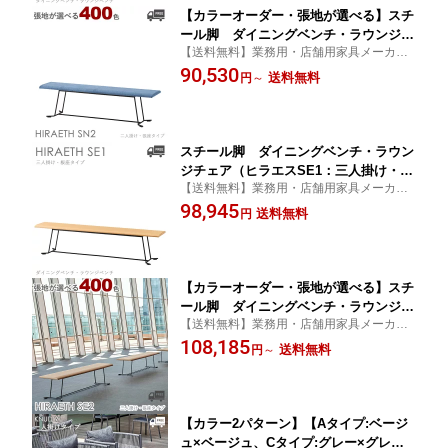
【カラーオーダー・張地が選べる】スチ
ール脚 ダイニングベンチ・ラウンジチ
【送料無料】業務用・店舗用家具メーカー
ェア（ヒラエスSN2：二人掛け・張座タ
直送の高品質な家具をご家庭でも
90,530
イプ）HIRAETH クレス おしゃれ(CRE
送料無料
円
～
S)[ロビー・ラウンジ・商業施設] 椅子
スチール脚 ダイニングベンチ・ラウン
ジチェア（ヒラエスSE1：三人掛け・板
【送料無料】業務用・店舗用家具メーカー
座タイプ）HIRAETH クレス おしゃれ(C
直送の高品質な家具をご家庭でも
98,945
RES)[ロビー・ラウンジ・商業施設] 椅
送料無料
円
子
【カラーオーダー・張地が選べる】スチ
ール脚 ダイニングベンチ・ラウンジチ
【送料無料】業務用・店舗用家具メーカー
ェア（ヒラエスSE2：三人掛け・張座タ
直送の高品質な家具をご家庭でも
108,185
イプ）HIRAETH クレス おしゃれ(CRE
送料無料
円
～
S)[ロビー・ラウンジ・商業施設] 椅子
【カラー2パターン】【Aタイプ:ベージ
ュ×ベージュ、Cタイプ:グレー×グレ