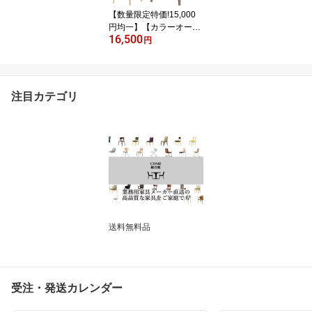
【数量限定特価!15,000
円均一】【カラーオーダ
16,500
ー・張地が選べる】 取手
円
付き木製ダイニングチェ
ア （セネカ NA/DB）SE
NECA クレス おしゃれ
(CRES) 脚カット可能
注目カテゴリ
送料無料品
受注・発送カレンダー