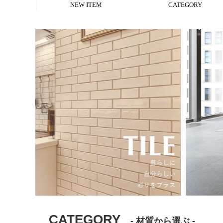
NEW ITEM
CATEGORY
簡単DIYアイテムから探す
使用場所から探す
材質から探す
副資材