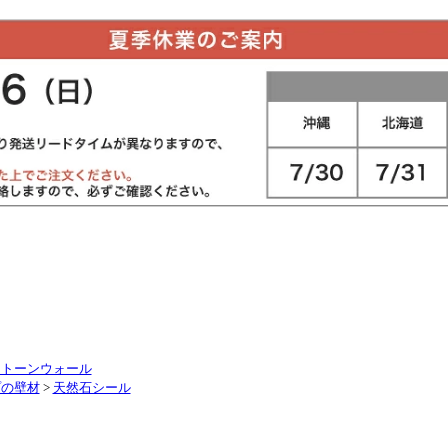
ストーンウォール
プの壁材
>
天然石シール