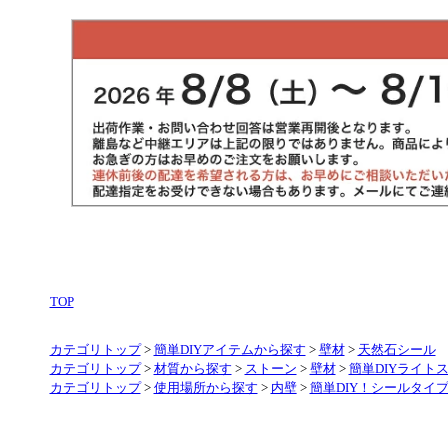
TOP
カテゴリトップ
>
簡単DIYアイテムから探す
>
壁材
>
天然石シール
カテゴリトップ
>
材質から探す
>
ストーン
>
壁材
>
簡単DIYライト
カテゴリトップ
>
使用場所から探す
>
内壁
>
簡単DIY！シールタイ