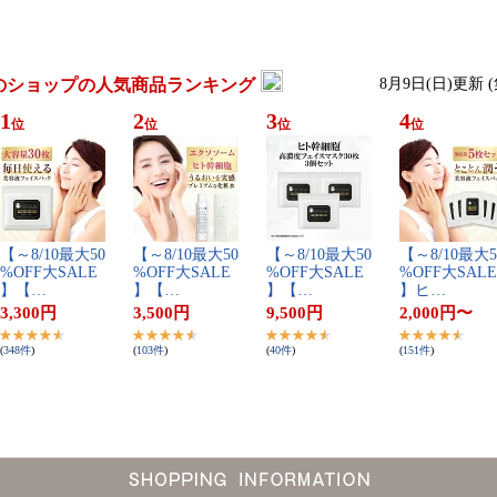
のショップの人気商品ランキング
8月9日(日)更新 
1
2
3
4
位
位
位
位
【​～​8​/​1​0​最​大​5​0​
【​～​8​/​1​0​最​大​5​0​
【​～​8​/​1​0​最​大​5​0​
【​～​8​/​1​0​最​大​5​
%​O​F​F​大​S​A​L​E​
%​O​F​F​大​S​A​L​E​
%​O​F​F​大​S​A​L​E​
%​O​F​F​大​S​A​L​E​
】​【​…
】​【​…
】​【​…
】​ヒ​…
3,300
円
3,500
円
9,500
円
2,000
円
〜
(
348
件
)
(
103
件
)
(
40
件
)
(
151
件
)