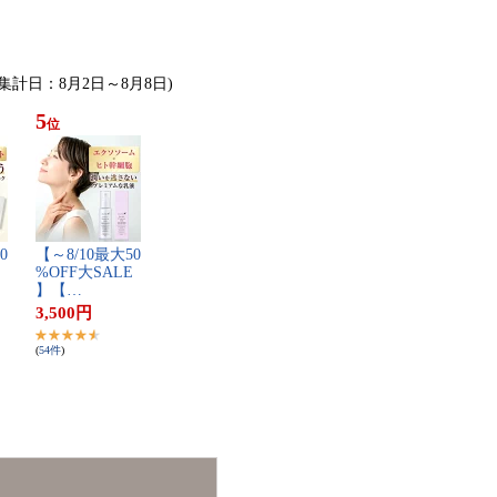
(集計日：8月2日～8月8日)
5
位
0​
【​～​8​/​1​0​最​大​5​0​
%​O​F​F​大​S​A​L​E​
】​【​…
3,500
円
(
54
件
)