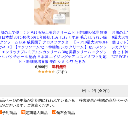
お肌の上で優しくとろける極上美容クリーム ヒト幹細胞 保湿 無添
お肌の上
 日本製 30代 40代 50代 年齢肌 しみ しわ くすみ 毛穴 ほうれい線
0最大50
クソソーム EGF 成長因子 グロスファクター【～8/10最大50%OFF
個セット
大SALE】【エクソソーム/ヒト幹細胞/シカ クリーム 】セルメソッ
シカクリー
ド エンリッチプレミアムシカクリーム 30g 美容クリーム エクソソ
合 ヒト
ーム バクチオール 配合 日本製 エイジングケア コスメ ギフト対応
EGF F
ヒト幹細胞培養液 美白 シミ シワ たるみ
6,900円
送料無料
(73件)
1件 ～ 2件 (全 2件)
商品ページの更新が定期的に行われているため、検索結果が実際の商品ページ
合がございます。ご注意ください。
予約商品
定期購入商品
頒布会商品