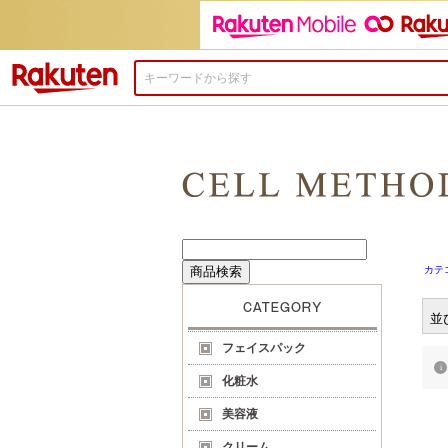
楽天市場
カテ
並
フェイスパック
化粧水
美容液
クリーム