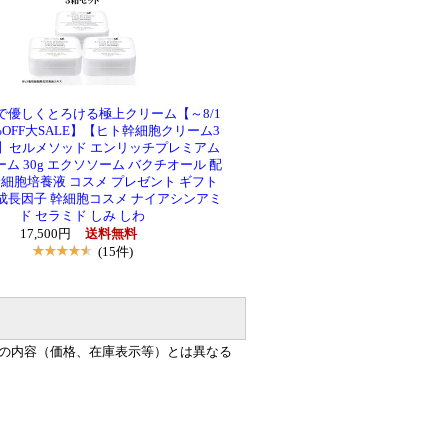
で優しくとろける極上クリーム【～8/1
%OFF大SALE】【ヒト幹細胞クリーム3
】セルメソッド エンリッチプレミアム
ム 30g エクソソーム バクチオール 配
幹細胞培養液 コスメ プレゼント ギフト
GF 成長因子 幹細胞コスメ ナイアシンアミ
ド セラミド しみ しわ
17,500円
送料無料
(15件)
の内容（価格、在庫表示等）とは異なる