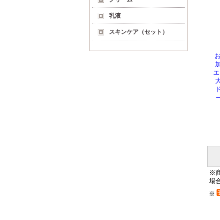
乳液
スキンケア（セット）
加
エ
※
場
※