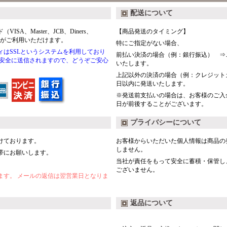
配送について
A、Master、JCB、Diners、
【商品発送のタイミング】
込がご利用いただけます。
特にご指定がない場合、
はSSLというシステムを利用しており
前払い決済の場合（例：銀行振込） ⇒
て安全に送信されますので、どうぞご安心
いたします。
上記以外の決済の場合（例：クレジット
日以内に発送いたします。
※発送前支払いの場合は、お客様のご入
日が前後することがございます。
プライバシーについて
けております。
お客様からいただいた個人情報は商品の
しません。
帯にお願いします。
当社が責任をもって安全に蓄積・保管し
ございません。
ます。 メールの返信は翌営業日となりま
返品について