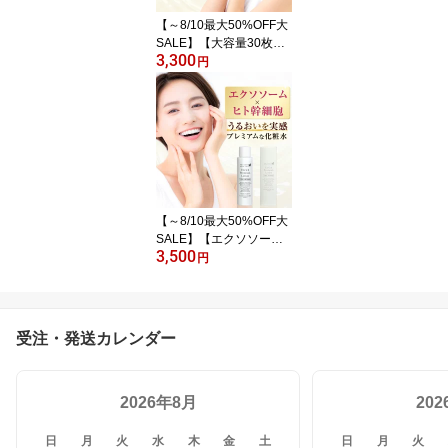
【～8/10最大50%OFF大
SALE】【大容量30枚】
3,300
ヒト幹細胞 エクソソーム
円
フェイスパック フェイス
マスク セルメソッド 大
容量 日本製 美容パック
ギフト コスメ シートマ
スク EGF FGF 成長因子
グロスファクター しわ
しみ 毛穴 エイジングケ
ア メンズ ダーマペン
【～8/10最大50%OFF大
SALE】【エクソソーム/
3,500
ヒト幹細胞 化粧水】 120
円
ml セルメソッド エンリ
ッチプレミアムローショ
ン バクチオール 配合 保
湿化粧水 無添加 ギフト
受注・発送カレンダー
対応 egf fgf 成長因子 グ
ロスファクター 国産 日
本製 送料無料 エイジン
2026年8月
グケア
20
日
月
火
水
木
金
土
日
月
火