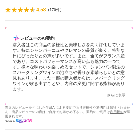
4.58
（
170
件）
レビューのAI要約
購入者はこの商品の多様性と美味しさを高く評価していま
す。特にシャンパーニュやクレマンの品質が良く、特別な
日にぴったりとの声が多いです。また、全てがフランス産
であり、コストパフォーマンスが高い点も魅力の一つで
す。様々な味わいを楽しめるセットで、シャンパン製法の
スパークリングワインの泡立ちや香りが素晴らしいとの意
見もあります。また一部の購入者からは、スパークリング
ワインが吹き出すことや、内容の変更に関する指摘があり
ます。
さらに表示
直近のレビューを元にした生成AIによる要約であり正確性や適切性は保証されませ
ん。商品レビューの内容はご自身でお確かめ下さい。要約のご利用は
利用規約
が適
用されます。