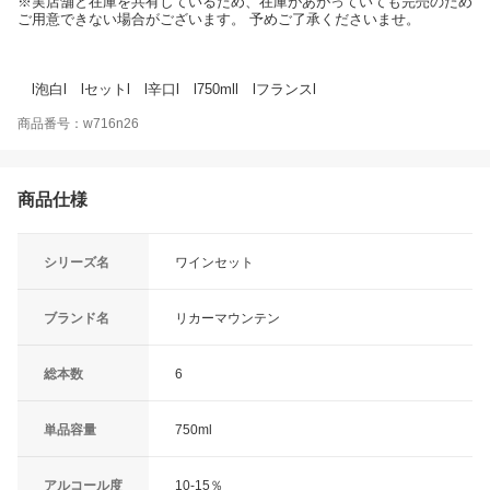
※実店舗と在庫を共有しているため、在庫があがっていても完売のため
ご用意できない場合がございます。 予めご了承くださいませ。
l泡白l lセットl l辛口l l750mll lフランスl
商品番号：w716n26
商品仕様
シリーズ名
ワインセット
ブランド名
リカーマウンテン
総本数
6
単品容量
750ml
アルコール度
10-15％