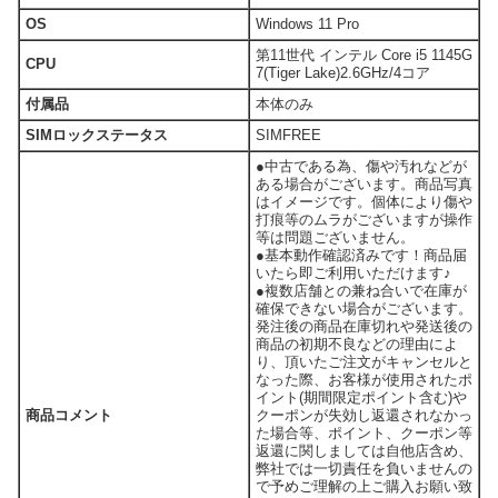
OS
Windows 11 Pro
第11世代 インテル Core i5 1145G
CPU
7(Tiger Lake)2.6GHz/4コア
付属品
本体のみ
SIMロックステータス
SIMFREE
●中古である為、傷や汚れなどが
ある場合がございます。商品写真
はイメージです。個体により傷や
打痕等のムラがございますが操作
等は問題ございません。
●基本動作確認済みです！商品届
いたら即ご利用いただけます♪
●複数店舗との兼ね合いで在庫が
確保できない場合がございます。
発注後の商品在庫切れや発送後の
商品の初期不良などの理由によ
り、頂いたご注文がキャンセルと
なった際、お客様が使用されたポ
イント(期間限定ポイント含む)や
商品コメント
クーポンが失効し返還されなかっ
た場合等、ポイント、クーポン等
返還に関しましては自他店含め、
弊社では一切責任を負いませんの
で予めご理解の上ご購入お願い致