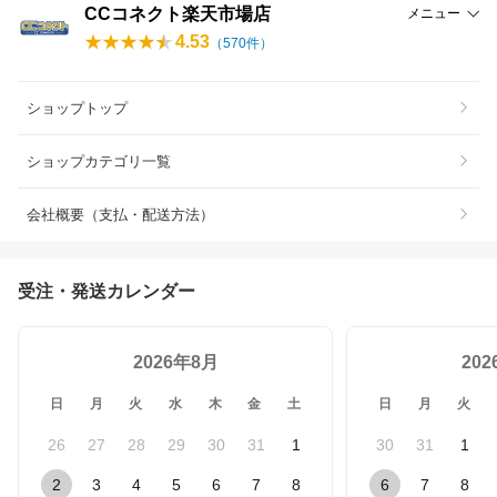
CCコネクト楽天市場店
メニュー
4.53
（
570
件）
ショップトップ
ショップカテゴリ一覧
会社概要（支払・配送方法）
受注・発送カレンダー
2026年8月
20
日
月
火
水
木
金
土
日
月
火
26
27
28
29
30
31
1
30
31
1
2
3
4
5
6
7
8
6
7
8