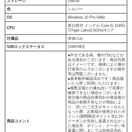
ストレージ
256GB
色
シルバー
OS
Windows 10 Pro 64bit
第11世代 インテル Core i5 1145G
CPU
7(Tiger Lake)2.6GHz/4コア
付属品
本体のみ
SIMロックステータス
SIMFREE
●中古である為、傷や汚れなどが
ある場合がございます。商品写真
はイメージです。個体により傷や
打痕等のムラがございますが操作
等は問題ございません。
●基本動作確認済みです！商品届
いたら即ご利用いただけます♪
●複数店舗との兼ね合いで在庫が
確保できない場合がございます。
発注後の商品在庫切れや発送後の
商品の初期不良などの理由によ
り、頂いたご注文がキャンセルと
なった際、お客様が使用されたポ
イント(期間限定ポイント含む)や
商品コメント
クーポンが失効し返還されなかっ
た場合等、ポイント、クーポン等
返還に関しましては自他店含め、