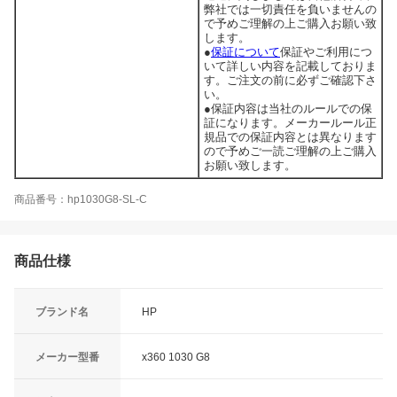
弊社では一切責任を負いませんの
で予めご理解の上ご購入お願い致
します。
●
保証について
保証やご利用につ
いて詳しい内容を記載しておりま
す。ご注文の前に必ずご確認下さ
い。
●保証内容は当社のルールでの保
証になります。メーカールール正
規品での保証内容とは異なります
ので予めご一読ご理解の上ご購入
お願い致します。
商品番号：hp1030G8-SL-C
商品仕様
ブランド名
HP
メーカー型番
x360 1030 G8