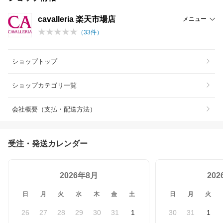
cavalleria 楽天市場店
メニュー
（
33
件）
ショップトップ
ショップカテゴリ一覧
会社概要（支払・配送方法）
受注・発送カレンダー
2026年8月
20
日
月
火
水
木
金
土
日
月
火
26
27
28
29
30
31
1
30
31
1