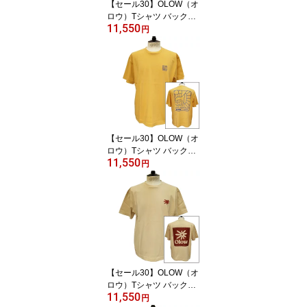
【セール30】OLOW（オ
ロウ）Tシャツ バックプ
11,550
リント 人と犬などのイラ
円
スト OL612002-81 ブル
ーグレー オーガニックコ
ットン100% ゆったりシ
ルエット【ケイト・マク
エニフ】
【セール30】OLOW（オ
ロウ）Tシャツ バックプ
11,550
リント 楽器イメージのイ
円
ラスト OL612002-20 マ
スタードxブルー オーガ
ニックコットン100% ゆ
ったりシルエット【フロ
リアン・ガロウ】
【セール30】OLOW（オ
ロウ）Tシャツ バックプ
11,550
リント 花とロゴのイラス
円