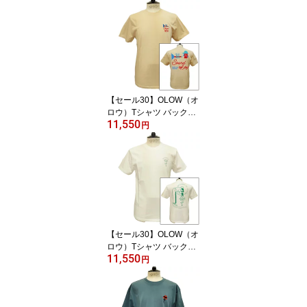
ト OL612002-12 ベージ
ュxブラウン オーガニッ
クコットン100% ゆった
りシルエット【フロリア
ン・ガロウ】
【セール30】OLOW（オ
ロウ）Tシャツ バックグ
11,550
ラフィック 楽器・音楽の
円
イラスト OL612002-11
ベージュ オーガニックコ
ットン100% 【ケイト・
マクエニフ】
【セール30】OLOW（オ
ロウ）Tシャツ バックプ
11,550
リント 植物のイラスト O
円
L612001-01 ホワイト 白
xグリーン オーガニック
コットン100% ゆったり