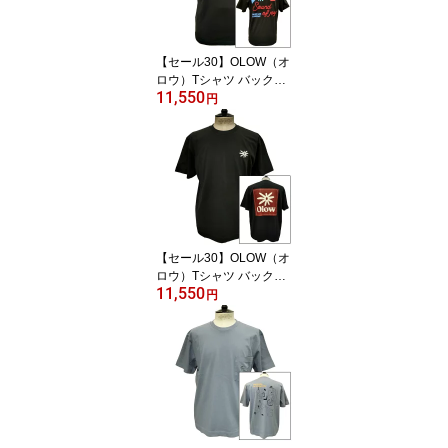
【セール30】OLOW（オ
ロウ）Tシャツ バックグ
11,550
ラフィック 楽器・音楽の
円
イラスト OL612002-99
カーボンブラック 黒 オ
ーガニックコットン10
0% 【ケイト・マクエニ
フ】
【セール30】OLOW（オ
ロウ）Tシャツ バックプ
11,550
リント 花とロゴのイラス
円
ト OL612002-98 ブラッ
ク 黒xブラウン オーガニ
ックコットン100% ゆっ
たりシルエット【フロリ
アン・ガロウ】