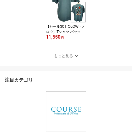
シルエット【サイモン・
ランドレイン】
【セール30】OLOW（オ
ロウ）Tシャツ バックプ
11,550
リント "blue Brière"イラ
円
スト OL522519 ブルー
コットン100% ゆったり
シルエット Jasper Van G
もっと見る
estel ジャスパー・ヴァ
ン・ゲステル
注目カテゴリ