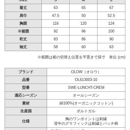
着丈
63
65
67
肩巾
47.5
50
52.5
胸囲
116
120
124
※裾囲
92
96
100
裄丈
83
86
90
袖丈
58
60
63
※裾囲は裾の切替え位置を平置きで採寸 単位 (cm)
ブランド
OLOW（オロウ）
品番
OL613003-10
型番
SWE-LUNCHT-CREM
適応シーズン
オールシーズン
素材
綿100%(オーガニックコットン)
生産国
ポルトガル
胸のワンポイントは刺繍
仕様
背中のグラフィックは刺繍とパッチ柄