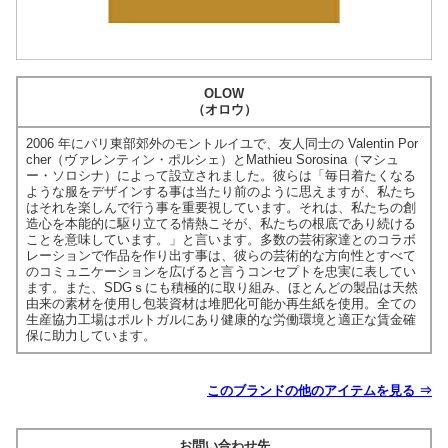
OLOW
（オロウ）
2006 年にパリ東部郊外のモントルイユで、友人同士の Valentin Por
cher（ヴァレンティン・ポルシェ）とMathieu Sorosina（マシュ
ー・ソロシナ）によって設立されました。彼らは「毎日着たくなる
ような服をデザインする事は当たり前のように思えますが、私たち
はそれを楽しんで行う事を重要視しています。それは、私たちの創
造心を本能的に駆り立てる情熱こそが、私たちの根底であり続ける
ことを意味しています。」と言います。多数の芸術家達とのコラボ
レーションで作品を作り出す事は、彼らの芸術的な方向性とすべて
のコミュニケーションを広げると言うコンセプトを忠実に表してい
ます。また、SDGｓにも積極的に取り組み、ほとんどの製品は天然
由来の素材を使用し包装資材は堆肥化可能か再生紙を使用。全ての
生産協力工場はポルトガルにあり健康的な労働環境と適正な賃金確
保に助力しています。
このブランドの他のアイテムを見る ⇒
お問い合わせ先