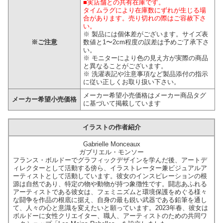
■実店舗との共有在庫です。
タイムラグにより在庫数にずれが生じる場
合があります。売り切れの際はご容赦下さ
い。
※ 製品には個体差がございます。サイズ表
※ご注意
数値と1〜2cm程度の誤差は予めご了承下さ
い。
※ モニターにより色の見え方が実際の商品
と異なることがございます。
※ 洗濯表記や注意事項など製品添付の指示
に従い正しくお取り扱い下さい。
メーカー希望小売価格はメーカー商品タグ
メーカー希望小売価格
に基づいて掲載しています
イラストの作者紹介
Gabrielle Monceaux
ガブリエル・モンソー
フランス・ボルドーでグラフィックデザインを学んだ後、アートデ
ィレクターとして活動する傍ら、イラストレーター兼ビジュアルア
ーティストとして活動しています。彼女のインスピレーションの根
源は自然であり、特定の物や動物が持つ象徴性です。闘志あふれる
アーティストである彼女は、フェミニズムと環境保護をめぐる様々
な闘争を作品の根底に据え、自身の最も鋭い武器である鉛筆を通し
て、人々の心と意識を変えたいと願っています。2023年春、彼女は
ボルドーに女性クリエイター、職人、アーティストのための共同ワ