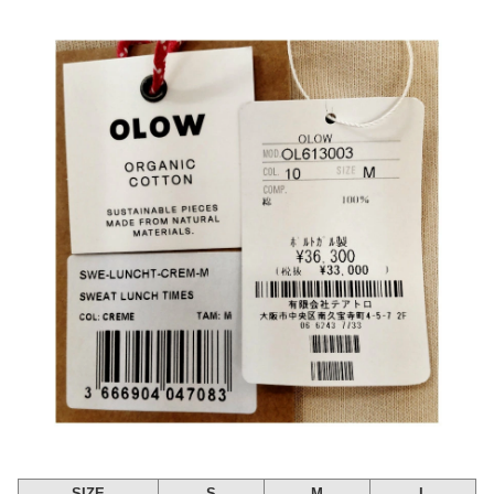
SIZE
S
M
L