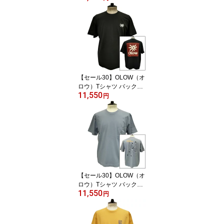
イラスト OL612002-99
カーボンブラック 黒 オ
ーガニックコットン10
0% 【ケイト・マクエニ
フ】
【セール30】OLOW（オ
ロウ）Tシャツ バックプ
11,550
リント 花とロゴのイラス
円
ト OL612002-98 ブラッ
ク 黒xブラウン オーガニ
ックコットン100% ゆっ
たりシルエット【フロリ
アン・ガロウ】
【セール30】OLOW（オ
ロウ）Tシャツ バックプ
11,550
リント 人と犬などのイラ
円
スト OL612002-81 ブル
ーグレー オーガニックコ
ットン100% ゆったりシ