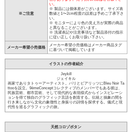
い。
※ 製品には個体差がございます。サイズ表
※ご注意
数値と1〜2cm程度の誤差は予めご了承下さ
い。
※ モニターにより色の見え方が実際の商品
と異なることがございます。
※ 洗濯表記や注意事項など製品添付の指示
に従い正しくお取り扱い下さい。
メーカー希望小売価格はメーカー商品タグ
メーカー希望小売価格
に基づいて掲載しています
イラストの作者紹介
Jeykill
ジェイキル
画家でありタトゥーアーティスト。パリとビアリッツにBleu Noir Ta
ttooを設立。9èmeConceptコレクティブのメンバーでもある彼は、
民族芸術、都市芸術、そして現代的な表現様式からインスピレーシ
ョンを得て独自のグラフィック言語を創造する。伝統と抽象の間を
行き来しながら文化の象徴性と身振りの詩情を探求する。儀式と現
代性を巡るグラフィックの旅。
天然コロゾボタン