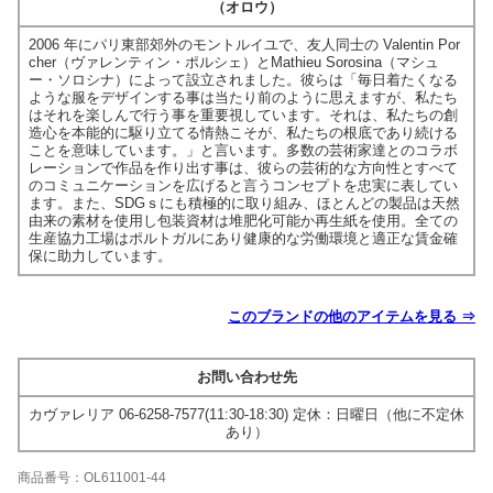
（オロウ）
2006 年にパリ東部郊外のモントルイユで、友人同士の Valentin Por
cher（ヴァレンティン・ポルシェ）とMathieu Sorosina（マシュ
ー・ソロシナ）によって設立されました。彼らは「毎日着たくなる
ような服をデザインする事は当たり前のように思えますが、私たち
はそれを楽しんで行う事を重要視しています。それは、私たちの創
造心を本能的に駆り立てる情熱こそが、私たちの根底であり続ける
ことを意味しています。」と言います。多数の芸術家達とのコラボ
レーションで作品を作り出す事は、彼らの芸術的な方向性とすべて
のコミュニケーションを広げると言うコンセプトを忠実に表してい
ます。また、SDGｓにも積極的に取り組み、ほとんどの製品は天然
由来の素材を使用し包装資材は堆肥化可能か再生紙を使用。全ての
生産協力工場はポルトガルにあり健康的な労働環境と適正な賃金確
保に助力しています。
このブランドの他のアイテムを見る ⇒
お問い合わせ先
カヴァレリア 06-6258-7577(11:30-18:30) 定休：日曜日（他に不定休
あり）
商品番号：OL611001-44