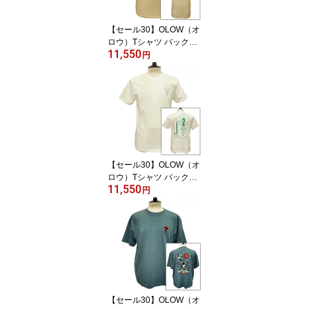
【セール30】OLOW（オ
ロウ）Tシャツ バックグ
11,550
ラフィック 楽器・音楽の
円
イラスト OL612002-11
ベージュ オーガニックコ
ットン100% 【ケイト・
マクエニフ】
【セール30】OLOW（オ
ロウ）Tシャツ バックプ
11,550
リント 植物のイラスト O
円
L612001-01 ホワイト 白
xグリーン オーガニック
コットン100% ゆったり
シルエット【サイモン・
ランドレイン】
【セール30】OLOW（オ