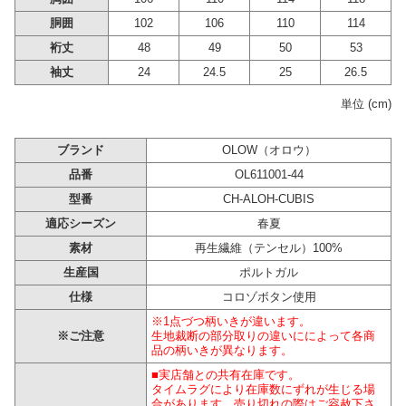
胴囲
102
106
110
114
裄丈
48
49
50
53
袖丈
24
24.5
25
26.5
単位 (cm)
ブランド
OLOW（オロウ）
品番
OL611001-44
型番
CH-ALOH-CUBIS
適応シーズン
春夏
素材
再生繊維（テンセル）100%
生産国
ポルトガル
仕様
コロゾボタン使用
※1点づつ柄いきが違います。
※ご注意
生地裁断の部分取りの違いにによって各商
品の柄いきが異なります。
■実店舗との共有在庫です。
タイムラグにより在庫数にずれが生じる場
合があります。売り切れの際はご容赦下さ