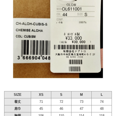
SIZE
XS
S
M
L
着丈
71
72
73
74
肩巾
45
46
47
48
胸囲
106
110
114
118