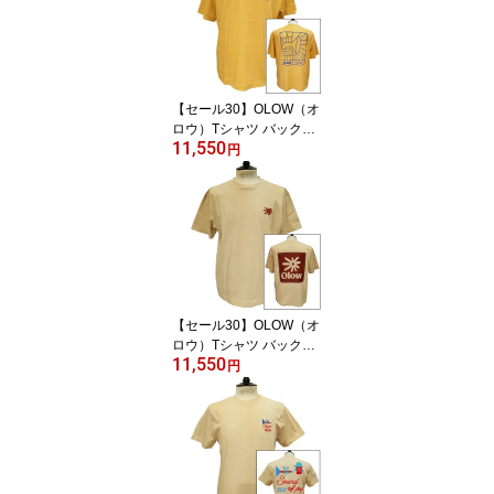
ルエット【ケイト・マク
エニフ】
【セール30】OLOW（オ
ロウ）Tシャツ バックプ
11,550
リント 楽器イメージのイ
円
ラスト OL612002-20 マ
スタードxブルー オーガ
ニックコットン100% ゆ
ったりシルエット【フロ
リアン・ガロウ】
【セール30】OLOW（オ
ロウ）Tシャツ バックプ
11,550
リント 花とロゴのイラス
円
ト OL612002-12 ベージ
ュxブラウン オーガニッ
クコットン100% ゆった
りシルエット【フロリア
ン・ガロウ】