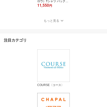
ロウ）Tシャツ バックプ
11,550
リント "blue Brière"イラ
円
スト OL522519 ブルー
コットン100% ゆったり
シルエット Jasper Van G
もっと見る
estel ジャスパー・ヴァ
ン・ゲステル
注目カテゴリ
COURSE〈コース〉