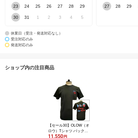
23
24
25
26
27
28
29
27
28
29
30
31
1
2
3
4
5
休業日（受注・発送対応なし）
受注対応のみ
発送対応のみ
ショップ内の注目商品
【セール30】OLOW（オ
ロウ）Tシャツ バックグ
11,550
ラフィック 楽器・音楽の
円