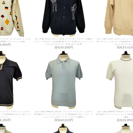
マーセーター ビッグシルエット メンズ
【セール30】OLOW（オロウ）衿付き カーディガン グラフィック刺繍 フ
【セール30】OLOW（オロウ）スエット ト
幾何学模様イラスト コットン100%
ランス・パリのブランドOL613001-80 ネイビー 紺 柔らかいコットン ジャ
柄 フランス・パリのブランドOL613003-1
3,650円
ズプレイヤーのイラスト ポロ衿 ポルトガル製
ン ゆったりサイズ ポル
価格
34,650円
価格
25,41
ATI（ウンベルト ヴァラッティ）イタリア
【セール30】UMBERTO VALLATI（ウンベルト ヴァラッティ）イタリア
【セール30】UMBERTO VALLATI（ウ
 VA613002-87 ネイビー 綿 ベージ
製 半袖サマーニット スキッパー メンズ VA613003-87 ブルー シルク・コ
製 半袖サマーニット Tシャツ メンズ VA61300
イントライン
ットン ベージュのポイントライン (ラインの縁取り)
ル編み
9,260円
価格
40,810円
価格
26,95