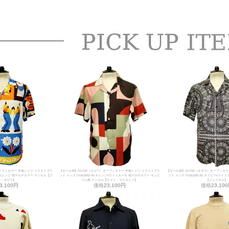
ープンカラー 半袖シャツ イラストプリ
【セール30】OLOW（オロウ）オープンカラー 半袖シャツ イラストプリ
【セール30】OLOW（オロウ）オープンカラ
ルーxオレンジ 他マルチカラー テンセル【フ
ント メンズ OL611001-44 オレンジxライトカーキ 他マルチカラー キュビ
ント メンズ OL611001-81 ネイビーxラ
ン・ガロウ】
ズム柄 テンセル【ケイト・マクエニフ】
【ジェイキル】
3,100円
価格
23,100円
価格
23,10