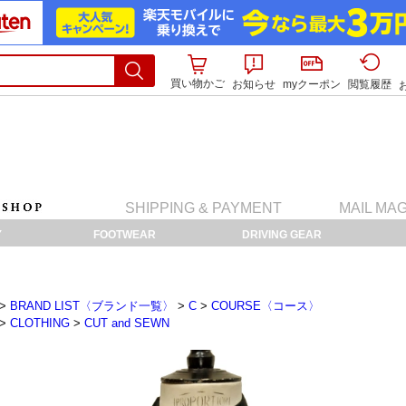
買い物かご
お知らせ
myクーポン
閲覧履歴
SHIPPING & PAYMENT
MAIL MA
Y
FOOTWEAR
DRIVING GEAR
>
BRAND LIST〈ブランド一覧〉
>
C
>
COURSE〈コース〉
>
CLOTHING
>
CUT and SEWN