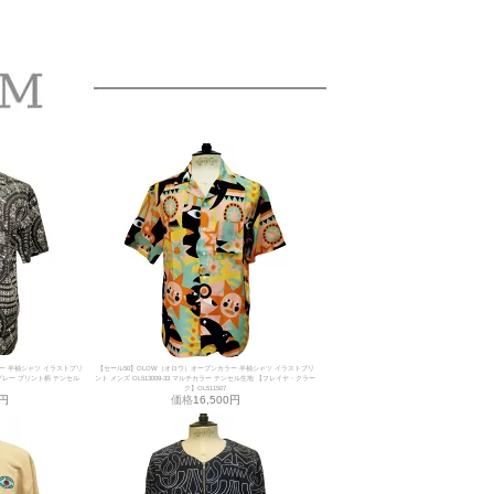
ー 半袖シャツ イラストプリ
【セール50】OLOW（オロウ）オープンカラー 半袖シャツ イラストプリ
イトグレー プリント柄 テンセル
ント メンズ OL513009-33 マルチカラー テンセル生地 【フレイヤ・クラー
ク】OL511507
0円
価格
16,500円