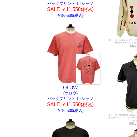
バックプリント TTシャツ
SALE ￥11,550(税込)
￥16,500(税込)
【セール50】OLOW（オロウ）サ
OL513518 オフホワイト 
価格
2
OLOW
(オロウ)
バックプリント TTシャツ
SALE ￥11,550(税込)
￥16,500(税込)
【セール30】UMBERTO VALL
製 半袖サマーニット スキッパー メンズ
ュのポ
価格
2