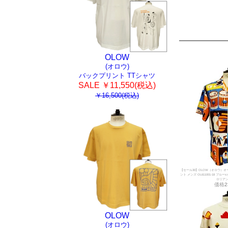
OLOW
(オロウ)
バックプリント TTシャツ
SALE ￥11,550(税込)
￥16,500(税込)
【セール30】OLOW（オロウ）オ
ント メンズ OL611001-18 ブ
ロリア
価格
2
OLOW
(オロウ)