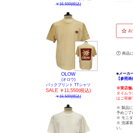
￥16,500(税込)
商品
■メーカ
OLOW
【参照画
(オロウ)
バックプリント TTシャツ
※実店舗
SALE ￥11,550(税込)
タイムラ
￥16,500(税込)
はご容赦
※ 製品
予めご了
※ モニ
※ 洗濯
い。