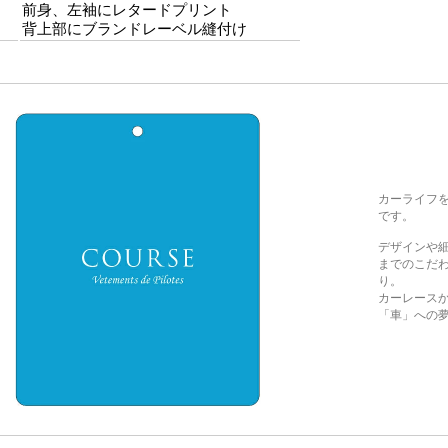
前身、左袖にレタードプリント
背上部にブランドレーベル縫付け
カーライフ
です。
デザインや
までのこだわり
り。
カーレース
「車」への