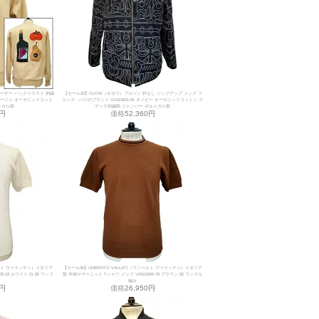
レーナー バックイラスト 刺繍
【セール30】OLOW（オロウ）ブルゾン 衿なし ジップアップ メンズ フ
0 ベージュ オーガニックコット
ランス・パリのブランド OL614001-81 ネイビー オーガニックコットン ス
トガル製
テッチ刺繍柄 ジャンパー ポルトガル製
0円
価格
52,360円
ンベルト ヴァラッティ）イタリア
【セール30】UMBERTO VALLATI（ウンベルト ヴァラッティ）イタリア
5-18 ホワイト 白 綿 ワッフ
製 半袖サマーニット Tシャツ メンズ VA613005-78 ブラウン 綿 ワッフル
編み
0円
価格
26,950円