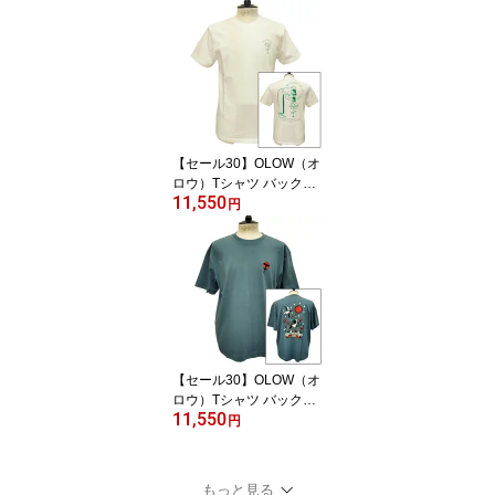
イラスト OL612002-11
ベージュ オーガニックコ
ットン100% 【ケイト・
マクエニフ】
【セール30】OLOW（オ
ロウ）Tシャツ バックプ
11,550
リント 植物のイラスト O
円
L612001-01 ホワイト 白
xグリーン オーガニック
コットン100% ゆったり
シルエット【サイモン・
ランドレイン】
【セール30】OLOW（オ
ロウ）Tシャツ バックプ
11,550
リント "blue Brière"イラ
円
スト OL522519 ブルー
コットン100% ゆったり
シルエット Jasper Van G
もっと見る