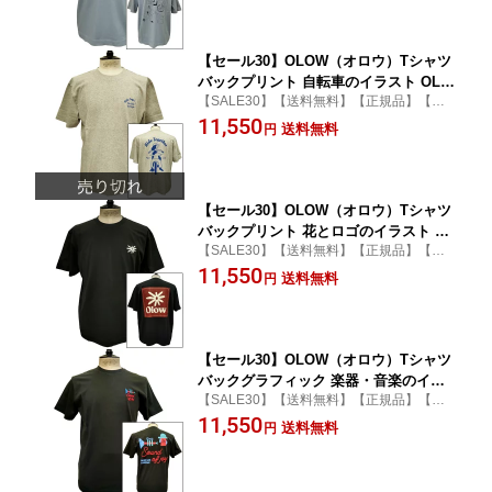
【セール30】OLOW（オロウ）Tシャツ
バックプリント 自転車のイラスト OL61
【SALE30】【送料無料】【正規品】【カ
2002-90 グレーxブルー オーガニックコ
ジュアル】【tシャツ】【オーガニック】
11,550
ットン100% ゆったりシルエット【サイ
送料無料
円
【男女兼用】【Simon Landrein】
モン・ランドレイン】
【セール30】OLOW（オロウ）Tシャツ
バックプリント 花とロゴのイラスト OL
【SALE30】【送料無料】【正規品】【カ
612002-98 ブラック 黒xブラウン オーガ
ジュアル】【tシャツ】【オーガニック】
11,550
ニックコットン100% ゆったりシルエッ
送料無料
円
【男女兼用】【Florian Gallou】
ト【フロリアン・ガロウ】
【セール30】OLOW（オロウ）Tシャツ
バックグラフィック 楽器・音楽のイラ
【SALE30】【送料無料】【正規品】【カ
スト OL612002-99 カーボンブラック 黒
ジュアル】【tシャツ】【オーガニック】
11,550
オーガニックコットン100% 【ケイト・
送料無料
円
【男女兼用】【Cáit McEniff】
マクエニフ】