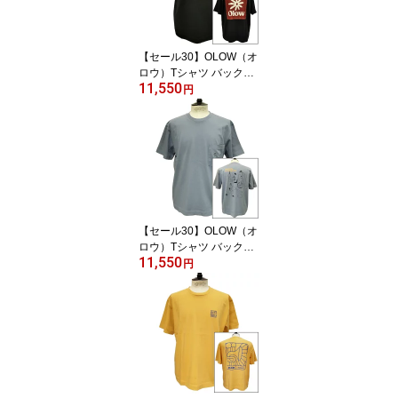
【セール30】OLOW（オ
ロウ）Tシャツ バックプ
11,550
リント 花とロゴのイラス
円
ト OL612002-98 ブラッ
ク 黒xブラウン オーガニ
ックコットン100% ゆっ
たりシルエット【フロリ
アン・ガロウ】
【セール30】OLOW（オ
ロウ）Tシャツ バックプ
11,550
リント 人と犬などのイラ
円
スト OL612002-81 ブル
ーグレー オーガニックコ
ットン100% ゆったりシ
ルエット【ケイト・マク
エニフ】