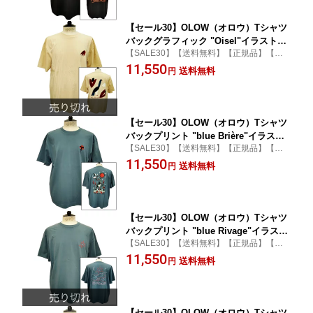
【セール30】OLOW（オロウ）Tシャツ
バックグラフィック "Oisel"イラスト刺
【SALE30】【送料無料】【正規品】【カ
繍 OL522517 クリーム色 コットン100%
ジュアル】【tシャツ】【オーガニック】
11,550
ゆったりシルエット Alizée Cayla アリ
送料無料
円
【男女兼用】
ゼ・カイラ
【セール30】OLOW（オロウ）Tシャツ
バックプリント "blue Brière"イラスト
【SALE30】【送料無料】【正規品】【カ
OL522519 ブルー コットン100% ゆった
ジュアル】【tシャツ】【オーガニック】
11,550
りシルエット Jasper Van Gestel ジャス
送料無料
円
【男女兼用】
パー・ヴァン・ゲステル
【セール30】OLOW（オロウ）Tシャツ
バックプリント "blue Rivage"イラスト
【SALE30】【送料無料】【正規品】【カ
刺繍 OL522528 ブルーxグリーン他 コッ
ジュアル】【tシャツ】【オーガニック】
11,550
トン100% ゆったりシルエット Alizée C
送料無料
円
【男女兼用】
ayla アリゼ・カイラ
【セール30】OLOW（オロウ）Tシャツ