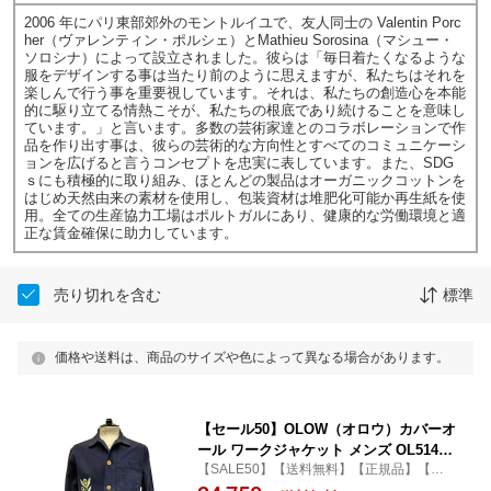
2006 年にパリ東部郊外のモントルイユで、友人同士の Valentin Porc
her（ヴァレンティン・ポルシェ）とMathieu Sorosina（マシュー・
ソロシナ）によって設立されました。彼らは「毎日着たくなるような
服をデザインする事は当たり前のように思えますが、私たちはそれを
楽しんで行う事を重要視しています。それは、私たちの創造心を本能
的に駆り立てる情熱こそが、私たちの根底であり続けることを意味し
ています。」と言います。多数の芸術家達とのコラボレーションで作
品を作り出す事は、彼らの芸術的な方向性とすべてのコミュニケーシ
ョンを広げると言うコンセプトを忠実に表しています。また、SDG
ｓにも積極的に取り組み、ほとんどの製品はオーガニックコットンを
はじめ天然由来の素材を使用し、包装資材は堆肥化可能か再生紙を使
用。全ての生産協力工場はポルトガルにあり、健康的な労働環境と適
正な賃金確保に助力しています。
売り切れを含む
標準
価格や送料は、商品のサイズや色によって異なる場合があります。
【セール50】OLOW（オロウ）カバーオ
ール ワークジャケット メンズ OL51400
【SALE50】【送料無料】【正規品】【カ
2-80 ネイビー コットンツイル お花の刺
ジュアル】【おしゃれ】【パリ】【フラン