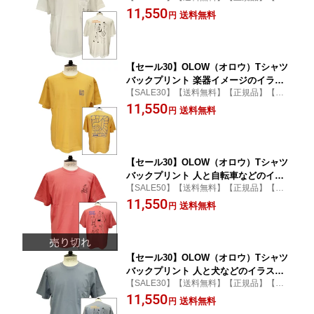
ジュアル】【tシャツ】【オーガニック】
11,550
コットン100% ゆったりシルエット【ケ
送料無料
円
【男女兼用】【Cáit McEniff】
イト・マクエニフ】
【セール30】OLOW（オロウ）Tシャツ
バックプリント 楽器イメージのイラス
【SALE30】【送料無料】【正規品】【カ
ト OL612002-20 マスタードxブルー オ
ジュアル】【tシャツ】【オーガニック】
11,550
ーガニックコットン100% ゆったりシル
送料無料
円
【男女兼用】【Florian Gallou】
エット【フロリアン・ガロウ】
【セール30】OLOW（オロウ）Tシャツ
バックプリント 人と自転車などのイラ
【SALE50】【送料無料】【正規品】【カ
スト OL612002-30 ピンク ローズ オー
ジュアル】【tシャツ】【オーガニック】
11,550
ガニックコットン100% ゆったりシルエ
送料無料
円
【男女兼用】【Cáit McEniff】
ット【ケイト・マクエニフ】
【セール30】OLOW（オロウ）Tシャツ
バックプリント 人と犬などのイラスト
【SALE30】【送料無料】【正規品】【カ
OL612002-81 ブルーグレー オーガニッ
ジュアル】【tシャツ】【オーガニック】
11,550
クコットン100% ゆったりシルエット
送料無料
円
【男女兼用】【Cáit McEniff】
【ケイト・マクエニフ】