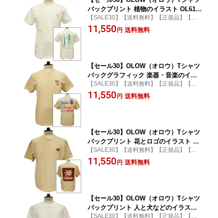
バックプリント 植物のイラスト OL6120
【SALE30】【送料無料】【正規品】【カ
01-01 ホワイト 白xグリーン オーガニッ
ジュアル】【tシャツ】【オーガニック】
11,550
クコットン100% ゆったりシルエット
送料無料
円
【男女兼用】【Simon Landrein】
【サイモン・ランドレイン】
【セール30】OLOW（オロウ）Tシャツ
バックグラフィック 楽器・音楽のイラ
【SALE30】【送料無料】【正規品】【カ
スト OL612002-11 ベージュ オーガニッ
ジュアル】【tシャツ】【オーガニック】
11,550
クコットン100% 【ケイト・マクエニ
送料無料
円
【男女兼用】【Cáit McEniff】
フ】
【セール30】OLOW（オロウ）Tシャツ
バックプリント 花とロゴのイラスト OL
【SALE30】【送料無料】【正規品】【カ
612002-12 ベージュxブラウン オーガニ
ジュアル】【tシャツ】【オーガニック】
11,550
ックコットン100% ゆったりシルエット
送料無料
円
【男女兼用】【Florian Gallou】
【フロリアン・ガロウ】
【セール30】OLOW（オロウ）Tシャツ
バックプリント 人と犬などのイラスト
【SALE30】【送料無料】【正規品】【カ
OL612002-14 ホワイト 白 オーガニック