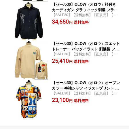
【セール30】OLOW（オロウ）衿付き
カーディガン グラフィック刺繍 フラン
【SALE30】【送料無料】【正規品】【カ
ス・パリのブランドOL613001-80 ネイ
ジュアル】【男女兼用】【PEDLO RICHAR
34,650
ビー 紺 柔らかいコットン ジャズプレイ
送料無料
円
DO ペドロ・リカルド】
ヤーのイラスト ポロ衿 ポルトガル製
【セール30】OLOW（オロウ）スエット
トレーナー バックイラスト 刺繍柄 フラ
【SALE30】【送料無料】【正規品】【カ
ンス・パリのブランドOL613003-10 ベ
ジュアル】【オーガニック】【男女兼用】
25,410
ージュ オーガニックコットン ゆったり
送料無料
円
【CAIT McENIFF ケイト・マクエニフ】
サイズ ポルトガル製
【セール30】OLOW（オロウ）オープン
カラー 半袖シャツ イラストプリント メ
【SALE30】【送料無料】【正規品】【カ
ンズ OL611001-18 ブルーxオレンジ 他
ジュアル】【フランス・パリ】【アロハ】
23,100
マルチカラー テンセル【フロリアン・
送料無料
円
ガロウ】