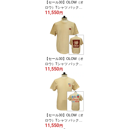
【セール30】OLOW（オ
ロウ）Tシャツ バックプ
11,550
リント 楽器イメージのイ
円
ラスト OL612002-20 マ
スタードxブルー オーガ
ニックコットン100% ゆ
ったりシルエット【フロ
リアン・ガロウ】
【セール30】OLOW（オ
ロウ）Tシャツ バックプ
11,550
リント 花とロゴのイラス
円
ト OL612002-12 ベージ
ュxブラウン オーガニッ
クコットン100% ゆった
りシルエット【フロリア
ン・ガロウ】
【セール30】OLOW（オ
ロウ）Tシャツ バックグ
11,550
ラフィック 楽器・音楽の
円