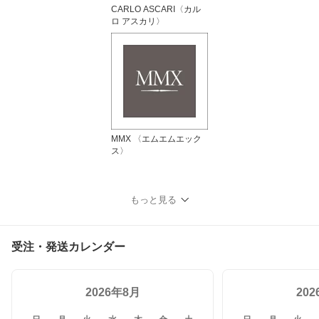
CARLO ASCARI〈カル
ロ アスカリ〉
MMX 〈エムエムエック
ス〉
もっと見る
受注・発送カレンダー
2026年8月
20