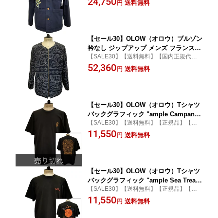
24,750
繍付き オーガニックコットン セシル・
送料無料
円
ス】
ジャイヤール
【セール30】OLOW（オロウ）ブルゾン
衿なし ジップアップ メンズ フランス・
【SALE30】【送料無料】【国内正規代理
パリのブランド OL614001-81 ネイビー
店品】【カジュアル】【おしゃれ】
52,360
オーガニックコットン ステッチ刺繍柄
送料無料
円
ジャンパー ポルトガル製
【セール30】OLOW（オロウ）Tシャツ
バックグラフィック "ample Campan
【SALE30】【送料無料】【正規品】【カ
a"イラストプリント OL522503 ブラッ
ジュアル】【tシャツ】【オーガニック】
11,550
ク 黒 コットン100% ゆったりシルエッ
送料無料
円
【男女兼用】
ト Jasper Van Gestel ジャスパー・ヴァ
ン・ゲステル
【セール30】OLOW（オロウ）Tシャツ
バックグラフィック "ample Sea Treas
【SALE30】【送料無料】【正規品】【カ
ure"イラストプリント OL522509 ブラ
ジュアル】【tシャツ】【オーガニック】
11,550
ック 黒x赤茶 コットン100% ゆったりシ
送料無料
円
【男女兼用】
ルエット Alizée Cayla アリゼ・カイラ