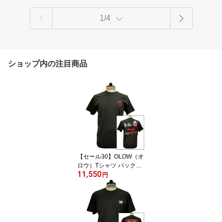
1/4
ショップ内の注目商品
【セール30】OLOW（オ
ロウ）Tシャツ バックグ
11,550
ラフィック 楽器・音楽の
円
イラスト OL612002-99
カーボンブラック 黒 オ
ーガニックコットン10
0% 【ケイト・マクエニ
フ】