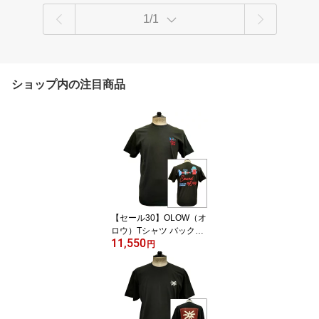
1/1
ショップ内の注目商品
【セール30】OLOW（オ
ロウ）Tシャツ バックグ
11,550
ラフィック 楽器・音楽の
円
イラスト OL612002-99
カーボンブラック 黒 オ
ーガニックコットン10
0% 【ケイト・マクエニ
フ】