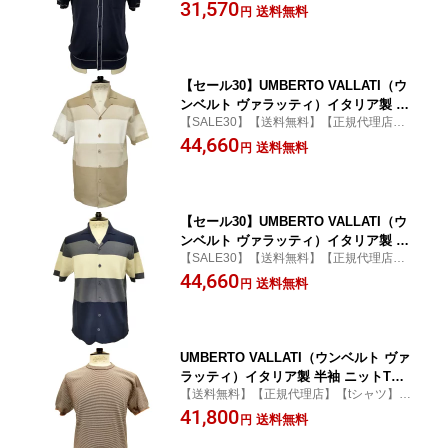
【ポロシャツ】【前開き】【ハイゲージ】
31,570
イビーxホワイト ライン入り 綿混 竹繊
送料無料
円
【バンブー】
維
【セール30】UMBERTO VALLATI（ウ
ンベルト ヴァラッティ）イタリア製 半
【SALE30】【送料無料】【正規代理店】
袖 ニットシャツ メンズ VA613007-11 サ
【開襟シャツ】【前開き】
44,660
ンドベージュxベージュxオフホワイト
送料無料
円
ボーダー柄 綿開襟衿 オープンカラー
【セール30】UMBERTO VALLATI（ウ
ンベルト ヴァラッティ）イタリア製 半
【SALE30】【送料無料】【正規代理店】
袖 ニットシャツ メンズ VA613007-88 ネ
【開襟シャツ】【前開き】
44,660
イビーxブルーxオフホワイト ボーダー
送料無料
円
柄 綿開襟衿 オープンカラー
UMBERTO VALLATI（ウンベルト ヴァ
ラッティ）イタリア製 半袖 ニットTシ
【送料無料】【正規代理店】【tシャツ】
ャツ メンズ VA513004-71 ブラウンxホ
【ハイゲージ】
41,800
ワイト ボーダー柄 綿100% オーガニッ
送料無料
円
クコットン