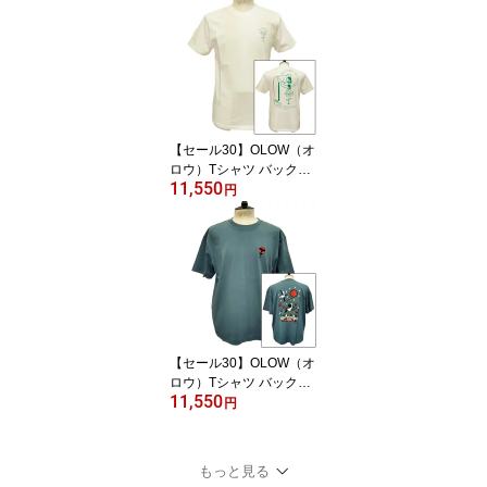
ベージュ オーガニックコ
ットン100% 【ケイト・
マクエニフ】
【セール30】OLOW（オ
ロウ）Tシャツ バックプ
11,550
リント 植物のイラスト O
円
L612001-01 ホワイト 白
xグリーン オーガニック
コットン100% ゆったり
シルエット【サイモン・
ランドレイン】
【セール30】OLOW（オ
ロウ）Tシャツ バックプ
11,550
リント "blue Brière"イラ
円
スト OL522519 ブルー
コットン100% ゆったり
シルエット Jasper Van G
もっと見る
estel ジャスパー・ヴァ