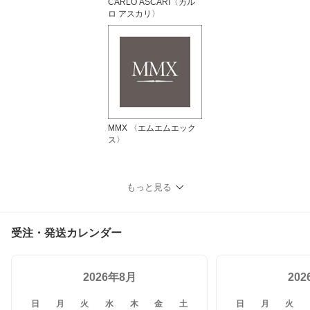
CARLO ASCARI〈カル
ロ アスカリ〉
MMX 〈エムエムエック
ス〉
もっと見る
受注・発送カレンダー
2026年8月
20
日
月
火
水
木
金
土
日
月
火