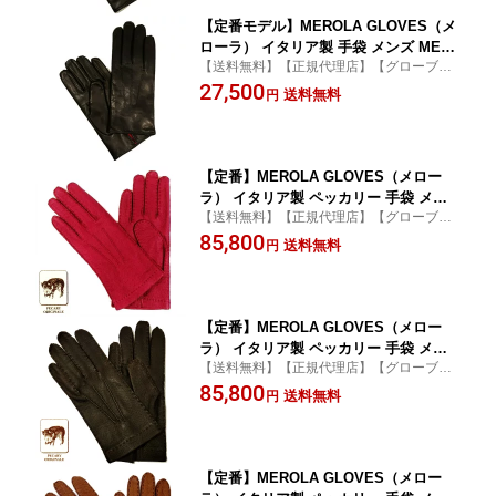
【定番モデル】MEROLA GLOVES（メ
ローラ） イタリア製 手袋 メンズ ME00
【送料無料】【正規代理店】【グローブ】
2-99(ME129001-99) ブラックxカシミヤ
【ラムナッパ】【merola】
27,500
ライニング レッド 羊革 Nappa Leather
送料無料
円
ハンドメイド ローマ 映画衣装
【定番】MEROLA GLOVES（メロー
ラ） イタリア製 ペッカリー 手袋 メン
【送料無料】【正規代理店】【グローブ】
ズ ME001-40 レッド Peccary Gloves ハ
【ソフトペッカリー】【肌触り】【merol
85,800
ンドメイド ローマ 映画衣装
送料無料
円
a】
【定番】MEROLA GLOVES（メロー
ラ） イタリア製 ペッカリー 手袋 メン
【送料無料】【正規代理店】【グローブ】
ズ ME001-70 ダークブラウン Peccary
【ソフトペッカリー】【肌触り】【merol
85,800
Gloves ハンドメイド ローマ 映画衣装
送料無料
円
a】
濃茶色
【定番】MEROLA GLOVES（メロー