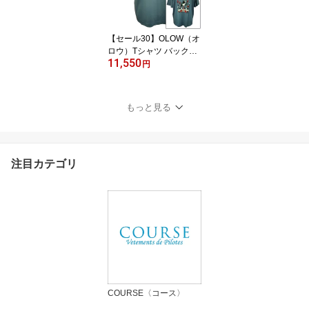
【セール30】OLOW（オ
ロウ）Tシャツ バックプ
11,550
リント "blue Brière"イラ
円
スト OL522519 ブルー
コットン100% ゆったり
シルエット Jasper Van G
もっと見る
estel ジャスパー・ヴァ
ン・ゲステル
注目カテゴリ
COURSE〈コース〉