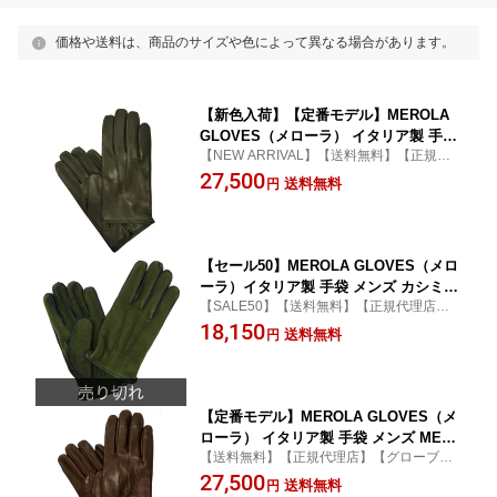
価格や送料は、商品のサイズや色によって異なる場合があります。
【新色入荷】【定番モデル】MEROLA
GLOVES（メローラ） イタリア製 手袋
【NEW ARRIVAL】【送料無料】【正規代
メンズ ME002-90 グレーxカシミヤライ
理店】【グローブ】【ラムナッパ】【merol
27,500
ニング ブラウン 羊革 Nappa Leather ハ
送料無料
円
a】
ンドメイド ローマ 映画衣装
【セール50】MEROLA GLOVES（メロ
ーラ）イタリア製 手袋 メンズ カシミヤ
【SALE50】【送料無料】【正規代理店】
ライニング ME829502 グリーン スエー
【グローブ】【merola】【NAPPA】【バイ
18,150
ド 羊革 コンビネーション ハンドメイド
送料無料
円
カラー】
ローマ 映画衣装
【定番モデル】MEROLA GLOVES（メ
ローラ） イタリア製 手袋 メンズ ME00
【送料無料】【正規代理店】【グローブ】
2-71 ブラウンxカシミヤライニング オフ
【ラムナッパ】【merola】
27,500
ホワイト 羊革 Nappa Leather ハンドメ
送料無料
円