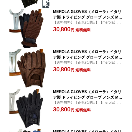
MEROLA GLOVES（メローラ）イタリ
ア製 ドライビング グローブ メンズ ME
【送料無料】【正規代理店】【merola】
329001-78 ネイビー 羊革xブラウン 綿メ
【ナッパ】【コットン】【カシミヤ】【防
30,800
ッシュ編み カシミヤニットのインナー
送料無料
円
寒】
手袋 Driving Gloves ハンドメイド ロー
マ 映画衣装
MEROLA GLOVES（メローラ）イタリ
ア製 ドライビング グローブ メンズ ME
【送料無料】【正規代理店】【merola】
429003-70 ブラウン 鹿革 手袋 Driving
【ディアースキン】
30,800
Gloves ハンドメイド ローマ 映画衣装
送料無料
円
MEROLA GLOVES（メローラ）イタリ
ア製 ドライビング グローブ メンズ ME
【送料無料】【正規代理店】【merola】
429003-80 ネイビー 鹿革 手袋 Driving
【ディアースキン】
30,800
Gloves ハンドメイド ローマ 映画衣装
送料無料
円
MEROLA GLOVES（メローラ）イタリ