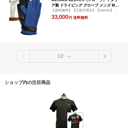
ア製 ドライビング グローブ メンズ ME
【送料無料】【正規代理店】【merola】
429006-88 ネイビー 羊革xブルー 綿メッ
【ナッパ】【コットン】【カシミヤ】【防
33,000
シュ編み カシミヤニットのインナー 手
送料無料
円
寒】
袋 Driving Gloves ハンドメイド ローマ
映画衣装
1/2
ショップ内の注目商品