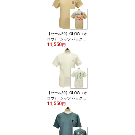
クコットン100% ゆった
りシルエット【フロリア
ン・ガロウ】
【セール30】OLOW（オ
ロウ）Tシャツ バックグ
11,550
ラフィック 楽器・音楽の
円
イラスト OL612002-11
ベージュ オーガニックコ
ットン100% 【ケイト・
マクエニフ】
【セール30】OLOW（オ
ロウ）Tシャツ バックプ
11,550
リント 植物のイラスト O
円
L612001-01 ホワイト 白
xグリーン オーガニック
コットン100% ゆったり
シルエット【サイモン・
ランドレイン】