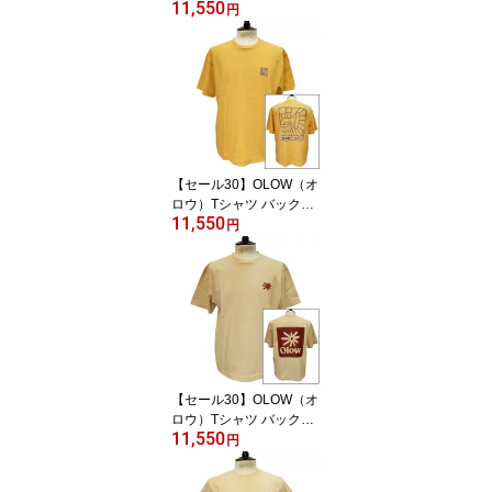
11,550
リント 人と犬などのイラ
円
スト OL612002-81 ブル
ーグレー オーガニックコ
ットン100% ゆったりシ
ルエット【ケイト・マク
エニフ】
【セール30】OLOW（オ
ロウ）Tシャツ バックプ
11,550
リント 楽器イメージのイ
円
ラスト OL612002-20 マ
スタードxブルー オーガ
ニックコットン100% ゆ
ったりシルエット【フロ
リアン・ガロウ】
【セール30】OLOW（オ
ロウ）Tシャツ バックプ
11,550
リント 花とロゴのイラス
円
ト OL612002-12 ベージ
ュxブラウン オーガニッ