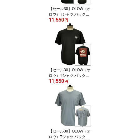
【セール30】OLOW（オ
ロウ）Tシャツ バックグ
11,550
ラフィック 楽器・音楽の
円
イラスト OL612002-99
カーボンブラック 黒 オ
ーガニックコットン10
0% 【ケイト・マクエニ
フ】
【セール30】OLOW（オ
ロウ）Tシャツ バックプ
11,550
リント 花とロゴのイラス
円
ト OL612002-98 ブラッ
ク 黒xブラウン オーガニ
ックコットン100% ゆっ
たりシルエット【フロリ
アン・ガロウ】
【セール30】OLOW（オ
ロウ）Tシャツ バックプ