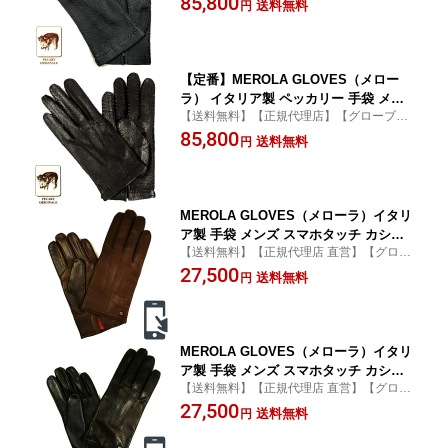
85,800
ハンドメイド ローマ 映画衣装
送料無料
円
a】
【定番】MEROLA GLOVES（メロー
ラ） イタリア製 ペッカリー 手袋 メン
【送料無料】【正規代理店】【グローブ】
ズ ME001-99 ブラック Peccary Gloves
【ソフトペッカリー】【肌触り】【merol
85,800
ハンドメイド ローマ 映画衣装
送料無料
円
a】
MEROLA GLOVES（メローラ）イタリ
ア製 手袋 メンズ スマホタッチ カシミ
【送料無料】【正規代理店 直営】【グロー
ヤライニング ME929006-77 ブラウンx
ブ】【merola】【ラムナッパ】
27,500
D.ブラウン 羊革 Nappa Leather ハンド
送料無料
円
メイド ローマ 映画衣装
MEROLA GLOVES（メローラ）イタリ
ア製 手袋 メンズ スマホタッチ カシミ
【送料無料】【正規代理店 直営】【グロー
ヤライニング ME929006-99 ブラックx
ブ】【merola】【ラムナッパ】
27,500
D.ネイビー 羊革 Nappa Leather ハンド
送料無料
円
メイド ローマ 映画衣装