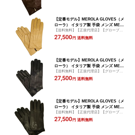
イド ローマ 映画衣装
【定番モデル】MEROLA GLOVES（メ
ローラ） イタリア製 手袋 メンズ ME00
【送料無料】【正規代理店】【グローブ】
2-73 ベージュxカシミヤライニング ブラ
【ラムナッパ】【merola】
27,500
ウン 羊革 Nappa Leather ハンドメイド
送料無料
円
ローマ 映画衣装
【定番モデル】MEROLA GLOVES（メ
ローラ） イタリア製 手袋 メンズ ME00
【送料無料】【正規代理店】【グローブ】
2-80 ダークネイビーxカシミヤライニン
【ラムナッパ】【merola】
27,500
グ パープル 羊革 Nappa Leather ハンド
送料無料
円
メイド ローマ 映画衣装 濃紺
【定番モデル】MEROLA GLOVES（メ
ローラ） イタリア製 手袋 メンズ ME00
【送料無料】【正規代理店】【グローブ】
2-91 ダークグレーxカシミヤライニング
【ラムナッパ】【merola】
27,500
パープル 羊革 Nappa Leather ハンドメ
送料無料
円
イド ローマ 映画衣装