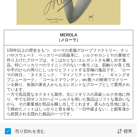
MEROLA
（メローラ）
130年以上の歴史をもつ、ローマの老舗グローブファクトリー。ナッ
パやスウェード、ペッカリーの高級革に、シルクやカシミヤの裏地で
作り上げたグローブは、そこはかとないエレガントさを醸し出す逸
品。特にペッカリーのライニングのない一枚モノは、肌触りが良く指
や手のひらの周りにしっかりとフィットする至極の逸品です。「ロー
マの休日」「タイタニック」「マイノリティリポート」「ギャングオ
ブニューヨーク」「コールドマウンテン」etc数々の映画でスクリー
ンを飾り、各国の著名人からもエレガントなグローブとして愛用され
ています。
一方で高品質なネクタイも製作。主にイギリスの高級シルク生地に拘
り、中でも50オンスのヘビーシルクを用いた製品はソフトな風合いな
がら、その重量感が気品を醸し出してくれます。柔らかな生地に反し
て締めたノットはしっかりと形を保ち「一日中緩まない」と顧客達か
ら絶賛される隠れた銘品の一つです。
売り切れを含む
標準