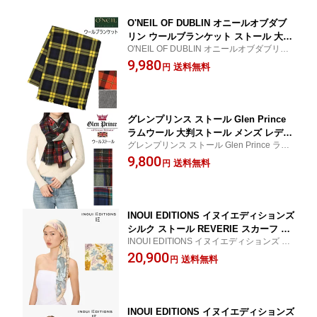
O'NEIL OF DUBLIN オニールオブダブ
リン ウールブランケット ストール 大判
O'NEIL OF DUBLIN オニールオブダブリ
厚手 ひざ掛け ソファ ベッド 25AW
ン ウールブランケット
9,980
送料無料
円
グレンプリンス ストール Glen Prince
ラムウール 大判ストール メンズ レディ
グレンプリンス ストール Glen Prince ラム
ース イギリス ウール LW1 タータンチ
ウール 大判ストール
9,800
ェック プレゼント ギフト クリスマス 6
送料無料
円
061W 8052W
INOUI EDITIONS イヌイエディションズ
シルク ストール REVERIE スカーフ CO
INOUI EDITIONS イヌイエディションズ 20
TTON inouitoosh イヌイトゥーシュ 春
25SS シルクストール
20,900
夏 2025SS プレゼント ギフト 母の日 C
送料無料
円
A211AS14 正方形 星座
INOUI EDITIONS イヌイエディションズ