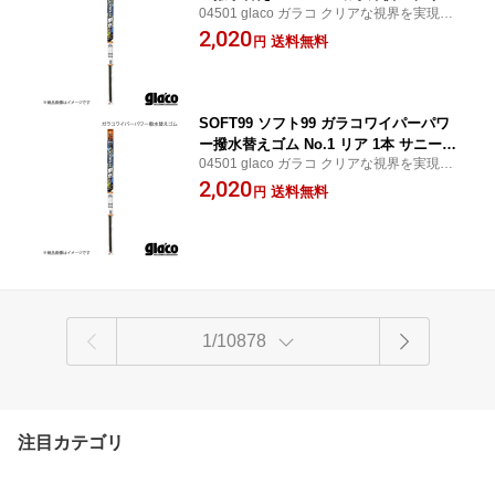
04501 glaco ガラコ クリアな視界を実現す
ラ B6AW 品番:04501 JAN:49757590450
るガラコワイパー ワイパーを作動させるだ
2,020
14
送料無料
円
けで簡単にフロントガラス面に撥水効果を
もたらす SOFT99/ソフト99
SOFT99 ソフト99 ガラコワイパーパワ
ー撥水替えゴム No.1 リア 1本 サニーカ
04501 glaco ガラコ クリアな視界を実現す
リフォルニア WFY10/WFNY10 品番:045
るガラコワイパー ワイパーを作動させるだ
2,020
01 JAN:4975759045014
送料無料
円
けで簡単にフロントガラス面に撥水効果を
もたらす SOFT99/ソフト99
1/10878
注目カテゴリ