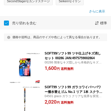
SecondStage/セカンドステージ
Seiken/セイケン
さらに表示
売り切れを含む
標準
価格や送料は、商品のサイズや色によって異なる場合があります。
SOFT99/ソフト99 ツヤ仕上げキズ消し
セット 00286 JAN:4975759002864
00286 簡単なキズ隠しから本格的なキズ補
修まで 自分でできる車のDIY補修シリーズ
1,600
送料無料
円
簡単なキズ隠しから本格的なキズ補修まで
SOFT99 ソフト99 ガラコワイパーパワ
ー撥水替えゴム No.1 リア 1本 スクラム
04501 glaco ガラコ クリアな視界を実現す
DG52V/DG52W/DH52V/DH52W/DG62
るガラコワイパー ワイパーを作動させるだ
2,020
W/DG62V 品番:04501 JAN:4975759045
送料無料
円
けで簡単にフロントガラス面に撥水効果を
014
もたらす SOFT99/ソフト99