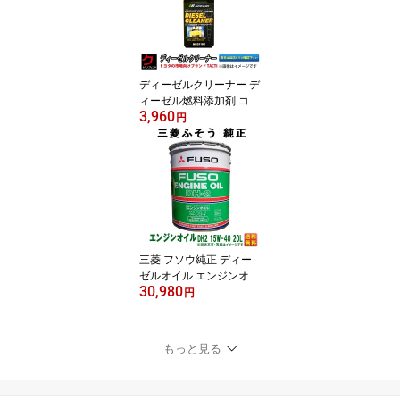
込)以上で沖縄・離島以外
送料無料
ディーゼルクリーナー デ
ィーゼル燃料添加剤 コモ
3,960
ンレールディーゼル車 の
円
燃料系統 アイドリング不
調 ノイズ低減 加速性 始
動性 燃費向上 燃料添加
剤 NB21182 トヨタ タク
ティー TACTI ドライブジ
ョイ DRIVEJOY 沖縄・
離島以外 送料無料
三菱 フソウ純正 ディー
ゼルオイル エンジンオイ
30,980
ル DH2 ディーゼルエン
円
ジンオイル DPF DPD 対
応 15w-40 20L缶 送料無
料 三菱ふそう ふそう FU
もっと見る
SO 純正 DH-2 15w40 K
キャンター ファイター
スーパーグレート (沖