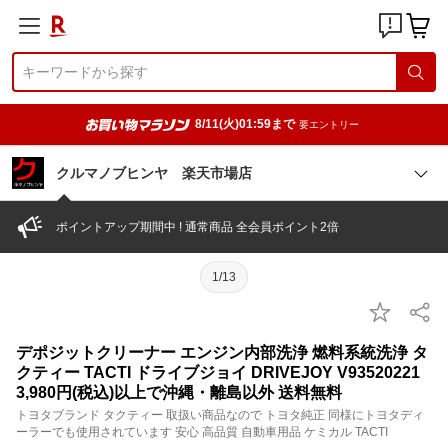
8/11(火)01:59まで
要エントリー
クルマノブヒンヤ 楽天市場店
ポイントアップ期間中 ! 通常商品 全会員ポイント2倍
1/13
デポジットクリーナー エンジン内部洗浄 燃料系統洗浄 タ
クティー TACTI ドライブジョイ DRIVEJOY V93520221
3,980円(税込)以上で沖縄・離島以外 送料無料
トヨタブランド タクティー 取扱い商品なので トヨタ純正 同様にトヨタディ
ーラーでも使用されています 安心 高品質 自動車用品 ケミカル TACTI