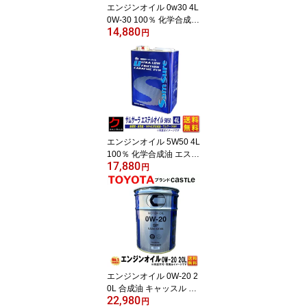
エンジンオイル 0w30 4L
0W-30 100％ 化学合成油
14,880
100%化学合成油 エステ
円
ル 配合 エステル配合 サ
ムサーラ EPV お得 お買
い得 レース サーキット
スポーツ走行 高回転 エ
ンジン保護 高性能 送料
無料 (沖縄・離島以外) S
N 同送不可
エンジンオイル 5W50 4L
100％ 化学合成油 エステ
17,880
ル 配合 エステル配合 10
円
0％化学合成油 5w-50 高
性能 サムサーラ EVH SN
CF お得 お買い得 レース
サーキット 送料無料 (沖
縄・離島以外) 同送不可
エンジンオイル 0W-20 2
0L 合成油 キャッスル 0
22,980
W20 ペール缶 トヨタモ
円