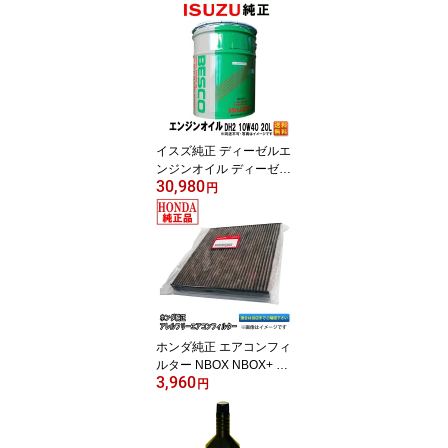
ビリティパーツ トヨタ
ブランド TACTI タクティ
SP 0w20 送料無料 (沖
縄・離島以外) 同送不可
オイル オイル交換 純正
プリウス アクア V92103
816 V9210-3816
イスズ純正 ディーゼルエ
ンジンオイル ディーゼル
30,980
オイル DH2 10w40 10w-
円
40 20L いすす純正 いす
ず 純正 エンジンオイル
DPD対応 DPF DH-2 エル
フ フォワード ギガ トラ
ック バス 20L缶 送料無
料 (沖縄・離島以外) イス
ズ いすゞ ISUZU 同送不
可
ホンダ純正 エアコンフィ
ルター NBOX NBOX+ N
3,960
ONE NWGN 80291SAA3
円
05 アレルフリー 高脱臭
ホンダ 純正 エアクリー
ンフィルター 3,980円(税