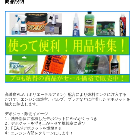
商品説明
高濃度PEA（ポリエーテルアミン）配合により燃料タンクに注入する
だけで、エンジン燃焼室、バルブ、プラグなどに付着したデポジットを
強力に除去します。
デポジット除去イメージ
1：洗浄部位に蓄積したデポジットにPEAがくっつき
2：デポジットを浮き上がらせて燃焼室に運び
3：PEAがデポジットを燃焼させ
4：エンジン内部をクリーンにします！