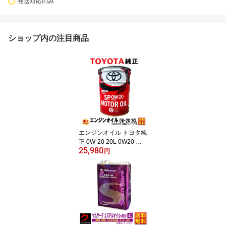
発送対応のみ
ショップ内の注目商品
エンジンオイル トヨタ純
正 0W-20 20L 0W20 ペ
25,980
ール缶 トヨタ 純正 合成
円
油 SP 送料無料 (沖縄・
離島以外) 同送不可 車用
品 0888013203 08880-1
3203 TOYOTA 純正オイ
ル プリウス アクア モー
ターオイル キャッスル
カローラ ヤリス