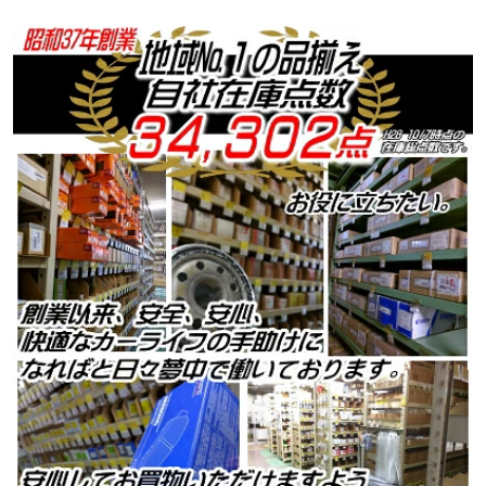
縄・離島以外) 同送不可
8921401