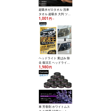
超吸水ゼロタオル 洗車
タオル 超吸水 大判 ツイ
1,001
ストループ マイクロファ
円
～
イバー 使用の柔らかい超
吸水タオル 洗車後の自動
車ボディ・ガラス面 ウィ
ンドウの水滴拭き取り用
carmate (R80)
ヘッドライト 黄ばみ 除
去 復活王 ヘッドライト
1,980
用 C199 カーメイト｜研
円
磨＋2年耐久コーティン
グ 透明感復活 くすみ除
去 DIY 車検対策 carmate
車 芳香剤 ホワイトムス