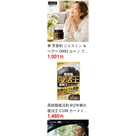
車 芳香剤 ジャスミン ＆
ペアー G892 ルーノ フレ
1,001
グランスゲル 良い香り
円
いいかおり 置き型 おし
ゃれ ゲル 固形 カーフレ
グランス luno carmate
(R80)
黒樹脂復活剤 約2年耐久
復活王 C198 カーメイト
1,480
｜ 白ボケ防止 約2年耐久
円
未塗装樹脂 バンパー フ
ェンダー 外装 内装 DIY
経年劣化 白くなったパー