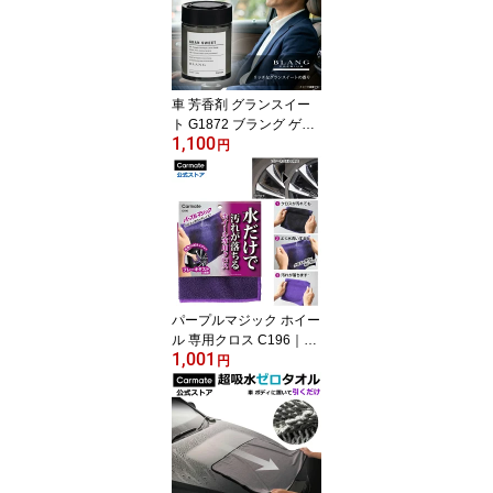
ツの色とツヤを復活 樹脂
復活 carmate
車 芳香剤 グランスイー
ト G1872 ブラング ゲル
1,100
NL 大容量160g 消臭剤配
円
合 約60日間持続 高級香
料を贅沢使用 固形タイプ
blang carmate
パープルマジック ホイー
ル 専用クロス C196｜水
1,001
洗いで汚れが落ちる ブレ
円
ーキダスト対応 マイクロ
ファイバー ホイール 洗
車用 30cm × 30cm 洗車
用品 掃除グッズ carmate
(R80)