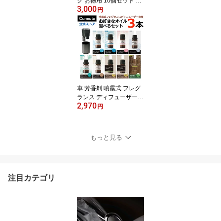
ク お徳用 10個セット G2
3,000
1TE ブラングソリッド 詰
円
替え カーメイト ブラン
グ 置き型 車用芳香剤 良
い香り 優しい香り BLAN
G carmate (R80)
車 芳香剤 噴霧式 フレグ
ランス ディフューザー
2,970
専用 オイル お好きなオ
円
イル 選べる 3本セット ブ
リリアントシャワー アク
アシャワー エンジェルシ
もっと見る
ャワー フェザリーホワイ
ト ライム スカッシュ キ
ャンディー ムスク マス
カット ティー carmate
注目カテゴリ
(R80)