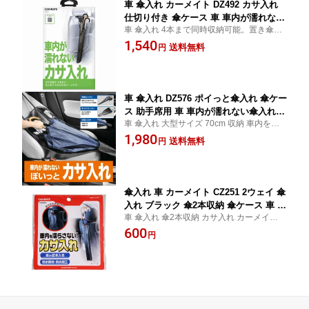
車 傘入れ カーメイト DZ492 カサ入れ
仕切り付き 傘ケース 車 車内が濡れない
車 傘入れ 4本まで同時収納可能。置き傘と
傘入れ carmate (R80)
濡れたカサを分けられる内仕切り付き。ヘ
1,540
送料無料
円
ッドレストに取付けできるカサ入れ。
車 傘入れ DZ576 ポイっと傘入れ 傘ケー
ス 助手席用 車 車内が濡れない傘入れ
車 傘入れ 大型サイズ 70cm 収納 車内を濡
マイクロファイバー生地採用 carmate
らさずに傘を収納できる「DZ576 ポイっと
1,980
カーメイト (R80)
送料無料
円
傘入れ」。大型傘も楽々収納可能で、助手
席や後部座席にも最適です。
傘入れ 車 カーメイト CZ251 2ウェイ 傘
入れ ブラック 傘2本収納 傘ケース 車 ca
車 傘入れ 傘2本収納 カサ入れ カーメイト C
rmate (R80)
Z251 2ウェイ傘入れ ブラック 傘ケース 車
600
円
カー用品