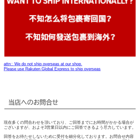
attn:: We do not ship overseas at our shop.
Please use Rakuten Global Express to ship overseas
現在多くの問合わせを頂いており、ご回答までにお時間がかかる場合が
ございますが、およそ3営業日以内にご回答できるよう尽力しています。
回答をお待たせしないために受付を細分化しております。お問合せ内容