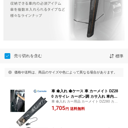
売り切れを含む
標準
価格や送料は、商品のサイズや色によって異なる場合があります。
車 傘入れ 傘ケース 車 カーメイト DZ28
0 カサイレ カーボン調 カサ入れ 車内用
車 傘入れ カー用品 カーメイト DZ280 カサ
品 取付簡単 カーボン調デザイン carmat
イレ カーボン調 送料無料
1,705
e (R80)
送料無料
円