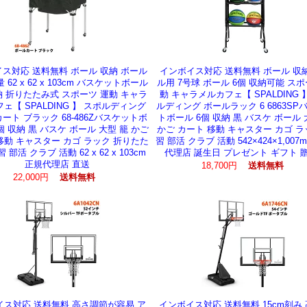
ス対応 送料無料 ボール 収納 ボール
インボイス対応 送料無料 ボール 収
 62 x 62 x 103cm バスケットボール
ル用 7号球 ボール 6個 収納可能 スポ
納 折りたたみ式 スポーツ 運動 キャラ
動 キャラメルカフェ【 SPALDING 
ェ【 SPALDING 】 スポルディング
ルディング ボールラック 6 6863SP
ート ブラック 68-486Zバスケットボ
トボール 6個 収納 黒 バスケ ボール 
個 収納 黒 バスケ ボール 大型 籠 かご
かご カート 移動 キャスター カゴ ラ
移動 キャスター カゴ ラック 折りたた
習 部活 クラブ 活動 542×424×1,007
 部活 クラブ 活動 62 x 62 x 103cm
代理店 誕生日 プレゼント ギフト 
正規代理店 直送
18,700円
送料無料
22,000円
送料無料
イス対応 送料無料 高さ調節が容易 ア
インボイス対応 送料無料 15cm刻み