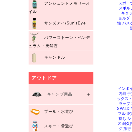
スポーツ
アンシェントメモリーオ
スポルデ
イル
ーキ x 
ョルダ
サンズアイ/Sun'sEye
性 バス
パワーストーン・ペンデ
ュラム・天然石
キャンドル
アウトドア
インボイ
内蔵 
キャンプ用品
ックスト
ラップ 
テント
SPAL
プール・水遊び
寝袋・コット
フル 3
持ち 
テーブル・チェア
ズ 耐久
スキー・雪遊び
クーラーボックス・保冷剤
グ 旅行