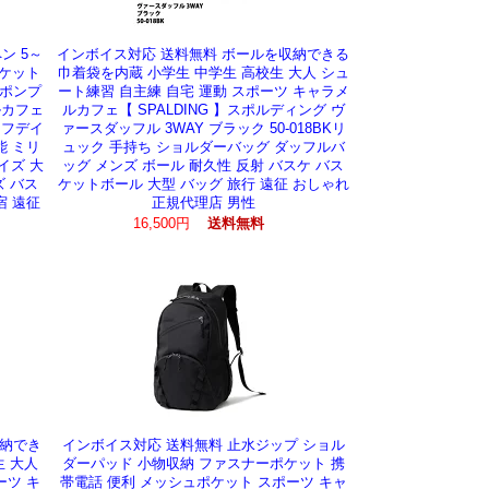
ン 5～
インボイス対応 送料無料 ボールを収納できる
ポケット
巾着袋を内蔵 小学生 中学生 高校生 大人 シュ
ルポンプ
ート練習 自主練 自宅 運動 スポーツ キャラメ
ルカフェ
ルカフェ【 SPALDING 】スポルディング ヴ
ーフデイ
ァースダッフル 3WAY ブラック 50-018BKリ
能 ミリ
ュック 手持ち ショルダーバッグ ダッフルバ
イズ 大
ッグ メンズ ボール 耐久性 反射 バスケ バス
ズ バス
ケットボール 大型 バッグ 旅行 遠征 おしゃれ
宿 遠征
正規代理店 男性
16,500円
送料無料
収納でき
インボイス対応 送料無料 止水ジップ ショル
生 大人
ダーパッド 小物収納 ファスナーポケット 携
ーツ キ
帯電話 便利 メッシュポケット スポーツ キャ