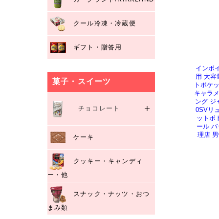
クール冷凍・冷蔵便
ギフト・贈答用
インボイ
用 大容
菓子・スイーツ
トポケッ
キャラメ
ング ジ
チョコレート
0SVリ
ットボ
ール バ
ゴディバ/GODIVA
理店 
ケーキ
リンツ/LINDT
マセス/Mathez
クッキー・キャンディ
ー・他
スナック・ナッツ・おつ
まみ類