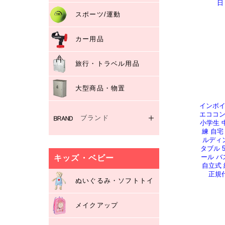
日
焚火・燃料
スポーツ/運動
調理器具・食器
便利グッズ
カー用品
旅行・トラベル用品
大型商品・物置
インボイ
エココン
ブランド
小学生 
練 自宅
アステージ/Astage
ルディ
タブル 
イグルー/IGLOO
ール バ
キッズ・ベビー
インテックス/INTEX
自立式 
正規
ケター/KETER
ぬいぐるみ・ソフトトイ
コールマン/Coleman
ライフタイム/LIFETIME
メイクアップ