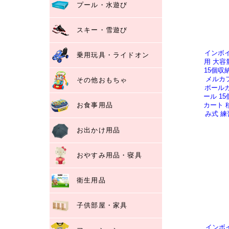
プール・水遊び
スキー・雪遊び
インボイ
乗用玩具・ライドオン
用 大容量
15個収
メルカフ
その他おもちゃ
ボールカ
ール 15
お食事用品
カート 
み式 練習
お出かけ用品
おやすみ用品・寝具
衛生用品
子供部屋・家具
インボ