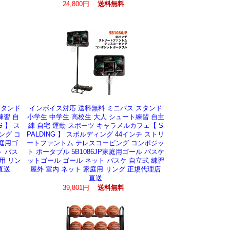
24,800円
送料無料
スタンド
インボイス対応 送料無料 ミニバス スタンド
練習 自
小学生 中学生 高校生 大人 シュート練習 自主
G 】 ス
練 自宅 運動 スポーツ キャラメルカフェ【 S
ング コ
PALDING 】 スポルディング 44インチ ストリ
家庭用ゴ
ートファントム テレスコーピング コンポジッ
ト バス
ト ポータブル 5B1086JP家庭用ゴール バスケ
用 リン
ットゴール ゴール ネット バスケ 自立式 練習
直送
屋外 室内 ネット 家庭用 リング 正規代理店
直送
39,801円
送料無料