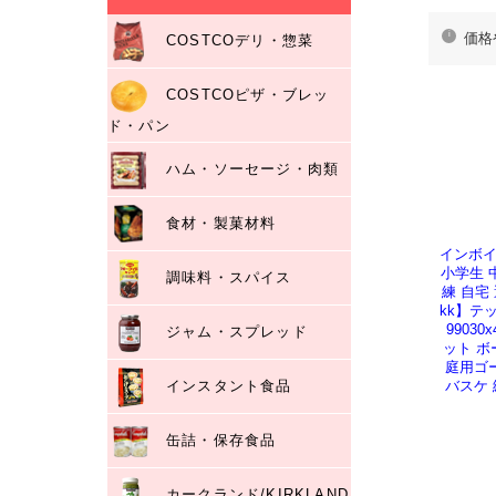
価格
COSTCOデリ・惣菜
COSTCOピザ・ブレッ
ド・パン
ハム・ソーセージ・肉類
食材・製菓材料
インボイ
小学生 
調味料・スパイス
練 自宅
kk】テ
9903
ジャム・スプレッド
ット ボ
庭用ゴ
インスタント食品
バスケ 
缶詰・保存食品
カークランド/KIRKLAND