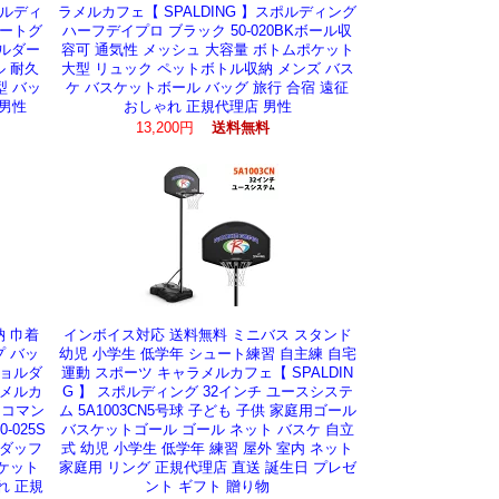
ポルディ
ラメルカフェ【 SPALDING 】スポルディング
リートグ
ハーフデイプロ ブラック 50-020BKボール収
ョルダー
容可 通気性 メッシュ 大容量 ボトムポケット
ル 耐久
大型 リュック ペットボトル収納 メンズ バス
型 バッ
ケ バスケットボール バッグ 旅行 合宿 遠征
 男性
おしゃれ 正規代理店 男性
13,200円
送料無料
納 巾着
インボイス対応 送料無料 ミニバス スタンド
プ バッ
幼児 小学生 低学年 シュート練習 自主練 自宅
ショルダ
運動 スポーツ キャラメルカフェ【 SPALDIN
ラメルカ
G 】 スポルディング 32インチ ユースシステ
 コマン
ム 5A1003CN5号球 子ども 子供 家庭用ゴール
-025S
バスケットゴール ゴール ネット バスケ 自立
 ダッフ
式 幼児 小学生 低学年 練習 屋外 室内 ネット
スケット
家庭用 リング 正規代理店 直送 誕生日 プレゼ
れ 正規
ント ギフト 贈り物