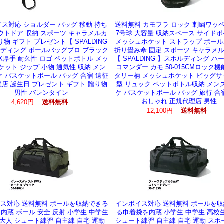
ス対応 ショルダー バッグ 移動 持ち
送料無料 カモフラ ロック 刺繍ワッペ
ウトドア 収納 スポーツ キャラメルカ
7号球 大容量 収納スペース サイド
り物 ギフト プレゼント【 SPALDING
メッシュポケット ストラップ ボー
ディング ボールバッグプロ ブラック
折り畳み傘 固定 スポーツ キャラメ
5BK厚手 耐久性 ロゴ ペットボトル メッ
【 SPALDING 】スポルディング ハ
ケット ジップ 小物 通気性 収納 メン
コマンダー カモ 50-015CMロック機
ケ バスケットボール バッグ 合宿 遠征
タリー柄 メッシュポケット ビッグサ
店 誕生日 プレゼント ギフト 贈り物
型 リュック ペットボトル収納 メン
男性 バレンタイン
ケ バスケットボール バッグ 旅行 合
おしゃれ 正規代理店 男性
4,620円
送料無料
12,100円
送料無料
ス対応 送料無料 ボールを収納できる
インボイス対応 送料無料 ボールを
内蔵 ボール 安全 反射 小学生 中学生
る巾着袋を内蔵 小学生 中学生 高校
 大人 シュート練習 自主練 自宅 運動
シュート練習 自主練 自宅 運動 スポ