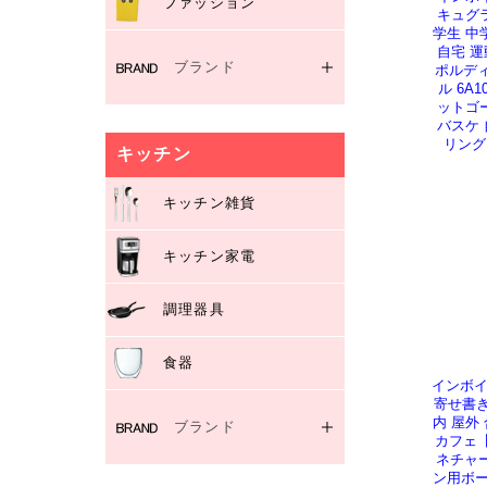
ファッション
キュグ
学生 中
自宅 運
ブランド
ポルディ
ル 6A
ットゴ
イケア/IKEA
バスケ 
ディズニー/Disney
リング
キッチン
ディズニープリンセス
ハローキティ・サンリオ
キッチン雑貨
ラジオフライヤー/RADIO
FLYER
キッチン家電
その他キャラクター
調理器具
食器
インボイ
寄せ書き
内 屋外
ブランド
カフェ【
ネチャー
イケア/IKEA
ン用ボー