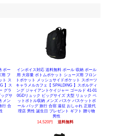
納 ボー
インボイス対応 送料無料 ボール 収納 ボール
ズ用 フ
用 大容量 ボトムポケット シューズ用 フロン
ット ス
トポケット メッシュサイドポケット スポーツ
G 】ス
キャラメルカフェ【 SPALDING 】スポルディ
ー グラ
ング ジャイアントケイジャー ゴールド 41-01
ビッグサ
0GDリュック ビッグサイズ 大型 リュック ペ
納 メン
ットボトル収納 メンズ バスケ バスケットボ
旅行 合
ール バッグ 旅行 合宿 遠征 おしゃれ 正規代
性
理店 男性 誕生日 プレゼント ギフト 贈り物
男性
14,520円
送料無料