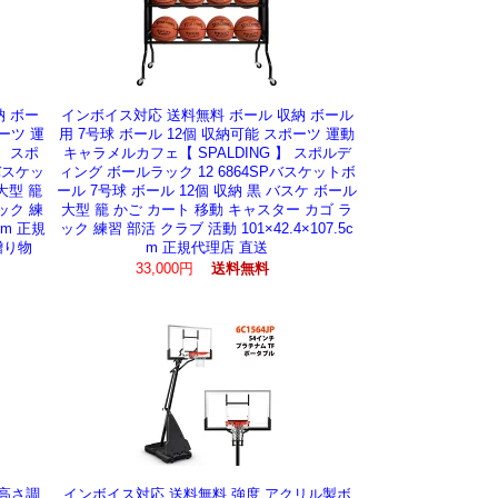
納 ボー
インボイス対応 送料無料 ボール 収納 ボール
ーツ 運
用 7号球 ボール 12個 収納可能 スポーツ 運動
】 スポ
キャラメルカフェ【 SPALDING 】 スポルデ
バスケッ
ィング ボールラック 12 6864SPバスケットボ
大型 籠
ール 7号球 ボール 12個 収納 黒 バスケ ボール
ック 練
大型 籠 かご カート 移動 キャスター カゴ ラ
mm 正規
ック 練習 部活 クラブ 活動 101×42.4×107.5c
贈り物
m 正規代理店 直送
33,000円
送料無料
 高さ調
インボイス対応 送料無料 強度 アクリル製ボ