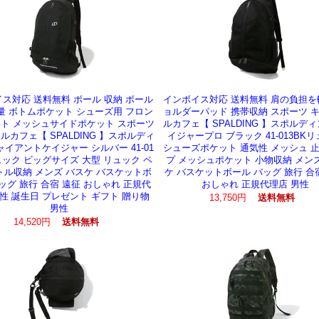
ス対応 送料無料 ボール 収納 ボール
インボイス対応 送料無料 肩の負担を
量 ボトムポケット シューズ用 フロン
ョルダーパッド 携帯収納 スポーツ 
ト メッシュサイドポケット スポーツ
ルカフェ【 SPALDING 】スポルディ
ルカフェ【 SPALDING 】スポルディ
イジャープロ ブラック 41-013BK
ャイアントケイジャー シルバー 41-01
シューズポケット 通気性 メッシュ 
ュック ビッグサイズ 大型 リュック ペ
プ メッシュポケット 小物収納 メン
トル収納 メンズ バスケ バスケットボ
ケ バスケットボール バッグ 旅行 合
ッグ 旅行 合宿 遠征 おしゃれ 正規代
おしゃれ 正規代理店 男性
男性 誕生日 プレゼント ギフト 贈り物
13,750円
送料無料
男性
14,520円
送料無料