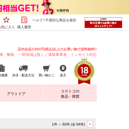
ヘルプ
/
不適切な商品を報告
お気に入り
購入履歴
店内全品3,980円(税込)以上のお買い物で送料無料!!
縄・離島・一部地域は除く／適格事業者・インボイス対応
社概要
決済・配送方法
買い物かご
楽天
コストコの
アウトドア
食品・雑貨
>
1件 ～ 60件 (全 94件)