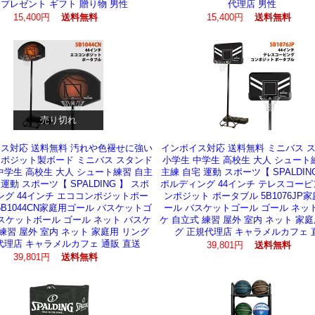
 プレゼント ギフト 贈り物 男性
代理店 男性
15,400円
送料無料
15,400円
送料無料
売り切れ
ス対応 送料無料 汚れや色褪せに強い
インボイス対応 送料無料 ミニバス 
ポジット製ボード ミニバス スタンド
小学生 中学生 高校生 大人 シュート
中学生 高校生 大人 シュート練習 自主
主練 自宅 運動 スポーツ【 SPALDIN
 運動 スポーツ【 SPALDING 】 スポ
ポルディング 44インチ テレスコーピ
ング 44インチ エココンポジットポー
ンポジット ポータブル 5B1076JP
5B1044CN家庭用ゴール バスケットゴ
ール バスケットゴール ゴール ネッ
スケットボール ゴール ネット バスケ
ケ 自立式 練習 屋外 室内 ネット 家庭
練習 屋外 室内 ネット 家庭用 リング
グ 正規代理店 キャラメルカフェ 
代理店 キャラメルカフェ 通販 直送
39,801円
送料無料
39,801円
送料無料