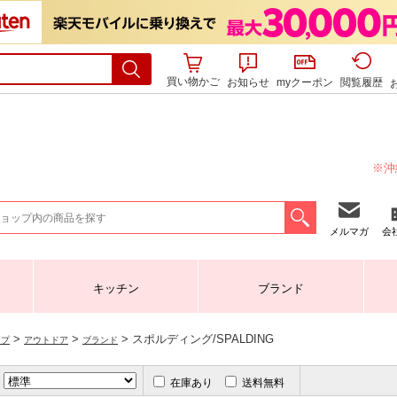
買い物かご
お知らせ
myクーポン
閲覧履歴
※沖
メルマガ
会
キッチン
ブランド
>
>
> スポルディング/SPALDING
ップ
アウトドア
ブランド
在庫あり
送料無料