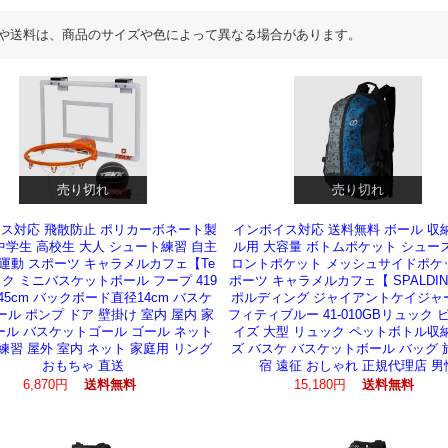
や送料は、商品のサイズや色によって異なる場合があります。
売り切れ
売り切れ
ス対応 飛散防止 ポリカーボネート製
インボイス対応 送料無料 ボール 収
中学生 高校生 大人 シュート練習 自主
ル用 大容量 ボトムポケット シュー
 運動 スポーツ キャラメルカフェ【Te
ロントポケット メッシュサイドポケ
ック ミニバスケットボール フープ 419
ポーツ キャラメルカフェ【 SPALDIN
0x45cm バックボード直径14cm バスケ
ポルディング ジャイアントケイジャ
ール ポンプ ドア 壁掛け 室内 屋内 家
フィティブルー 41-010GBリュック 
ール バスケットゴール ゴール ネット
イズ 大型 リュック ペットボトル収
練習 屋外 室内 ネット 家庭用 リング
ズ バスケ バスケットボール バッグ 
おもちゃ 直送
宿 遠征 おしゃれ 正規代理店 男
6,870円
送料無料
15,180円
送料無料