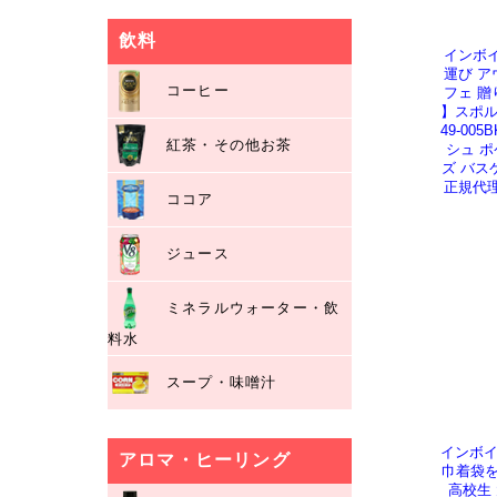
飲料
インボイ
運び ア
コーヒー
フェ 贈
】スポル
49-00
紅茶・その他お茶
シュ ポ
ズ バス
正規代理
ココア
ジュース
ミネラルウォーター・飲
料水
スープ・味噌汁
インボイ
アロマ・ヒーリング
巾着袋を
高校生