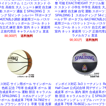
ライドシステム ミニバス スタンド 小
整 可能 EXACTHEIGHT アクリル製
学生 高校生 大人 シュート練習 自主練
ス スタンド 小学生 中学生 高校生 大
動 スポーツ 通販【 SPALDING 】 ス
ート練習 自主練 自宅 運動 スポーツ
ング 52インチ シルバー TFポータブ
SPALDING 】 スポルディング 54イ
1042CN高さ調節 家庭用ゴール バスケ
ールドTF ポータブル 6A1746CN高さ
ール バスケットボール ゴール ネット
庭用ゴール バスケットゴール バス
自立式 練習 屋外 室内 ネット 家庭用
ール ゴール ネット バスケ 自立式 練
 正規代理店 キャラメルカフェ 直送
室内 ネット 家庭用 リング 正規代理
ラメルカフェ 直送
88,000円
送料無料
98,001円
送料無料
ス対応 サイン用ボール サインボール
インボイス対応 3x3 トーナメント Red 
 色紙 記念 7号球 合成皮革 ボール 屋
Half Court 公式試合球 同デザイン 7
 合成皮革ボール 運動 部活 キャラメル
成皮革 ボール 屋内 屋外 合成皮革ボ
 SPALDING 】 スポルディング シグ
動 部活 キャラメルカフェ【 SPALDI
ボール 合成皮革 7号球 74-790Zサイ
スポルディング レッドブル ハーフコ
ル ブラウン ホワイト 卒業 引退 先輩
成皮革 7号球 76-863Zシルバー×ブラ