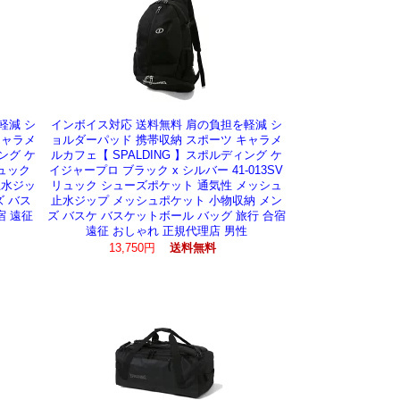
軽減 シ
インボイス対応 送料無料 肩の負担を軽減 シ
キャラメ
ョルダーパッド 携帯収納 スポーツ キャラメ
ング ケ
ルカフェ【 SPALDING 】スポルディング ケ
リュック
イジャープロ ブラック x シルバー 41-013SV
止水ジッ
リュック シューズポケット 通気性 メッシュ
ズ バス
止水ジップ メッシュポケット 小物収納 メン
宿 遠征
ズ バスケ バスケットボール バッグ 旅行 合宿
遠征 おしゃれ 正規代理店 男性
13,750円
送料無料