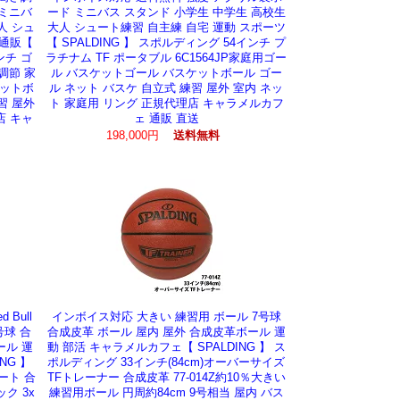
 ミニバ
ード ミニバス スタンド 小学生 中学生 高校生
人 シュ
大人 シュート練習 自主練 自宅 運動 スポーツ
 通販【
【 SPALDING 】 スポルディング 54インチ プ
ンチ ゴ
ラチナム TF ポータブル 6C1564JP家庭用ゴー
調節 家
ル バスケットゴール バスケットボール ゴー
ケットボ
ル ネット バスケ 自立式 練習 屋外 室内 ネッ
習 屋外
ト 家庭用 リング 正規代理店 キャラメルカフ
店 キャ
ェ 通販 直送
198,000円
送料無料
Bull
インボイス対応 大きい 練習用 ボール 7号球
号球 合
合成皮革 ボール 屋内 屋外 合成皮革ボール 運
ール 運
動 部活 キャラメルカフェ【 SPALDING 】 ス
NG 】
ポルディング 33インチ(84cm)オーバーサイズ
ート 合
TFトレーナー 合成皮革 77-014Z約10％大きい
ック 3x
練習用ボール 円周約84cm 9号相当 屋内 バス