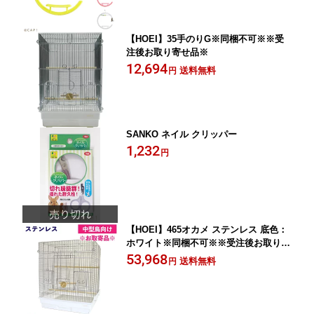
【HOEI】35手のりG※同梱不可※※受
注後お取り寄せ品※
12,694
送料無料
円
SANKO ネイル クリッパー
1,232
円
【HOEI】465オカメ ステンレス 底色：
ホワイト※同梱不可※※受注後お取り寄
せ品※
53,968
送料無料
円