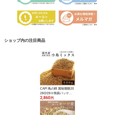
ショップ内の注目商品
CAP! 鳥の餌 賞味期限20
28/2/28※簡易パッケー
2,860
ジ※【国内産】小鳥ミッ
円
クス 500g 0020★