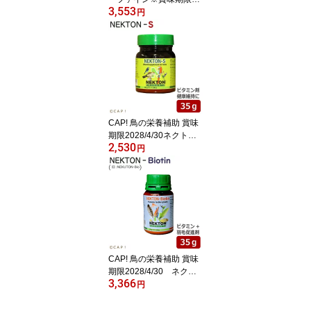
3,553
27/11/30 ハリソン アダ
円
ルトライフタイム スーパ
ーファイン 1#（454g）
★
CAP! 鳥の栄養補助 賞味
期限2028/4/30ネクトンS
2,530
35g★
円
CAP! 鳥の栄養補助 賞味
期限2028/4/30 ネクト
3,366
ンBio (Biotin) 35g★
円