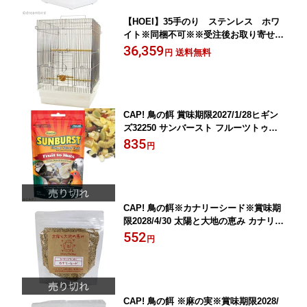
【HOEI】35手のり ステンレス ホワ
イト※同梱不可※※受注後お取り寄せ品
※
36,359
送料無料
円
CAP! 鳥の餌 賞味期限2027/1/28ヒギン
ズ32250 サンバースト フルーツトゥナ
ッツ 5oz(141.75g)
835
円
CAP! 鳥の餌※カナリーシード※賞味期
限2028/4/30 太陽と大地の恵み カナリー
シード 130g
552
円
CAP! 鳥の餌 ※麻の実※賞味期限2028/