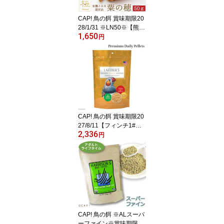
CAP! 鳥の餌 賞味期限20
28/1/31 ※LN50※【熊本
1,650
県産】有機JAS認定品 粟
円
の穂【極】 50g 2025年
産 ★
CAP! 鳥の餌 賞味期限20
27/8/11【フィンチ1#】
2,336
ラフィーバー プレミアム
円
デイリーペレット フィン
チ 1#（453g）
CAP! 鳥の餌 ※ALスーパ
ーファイン※賞味期限20