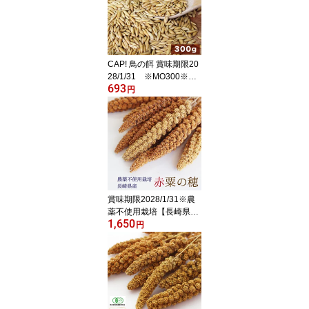
CAP! 鳥の餌 賞味期限20
28/1/31 ※MO300※
693
【農薬不使用栽培】殻つ
円
きオーツ麦 300g★
賞味期限2028/1/31※農
薬不使用栽培【長崎県
1,650
産】赤粟の穂 100g 2025
円
年産 KA100★