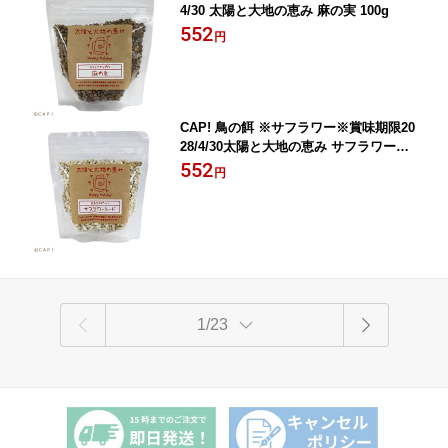
4/30 太陽と大地の恵み 麻の実 100g
552
円
CAP! 鳥の餌 ※サフラワー※賞味期限20
28/4/30太陽と大地の恵み サフラワーシ
ード 100g
552
円
1/23