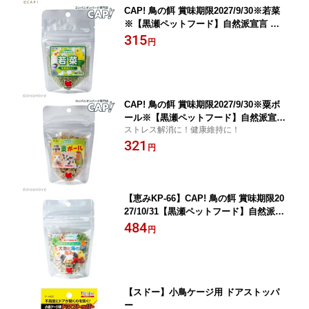
CAP! 鳥の餌 賞味期限2027/9/30※若菜
※【黒瀬ペットフード】自然派宣言 若
菜 50g
315
円
CAP! 鳥の餌 賞味期限2027/9/30※粟ボ
ール※【黒瀬ペットフード】自然派宣言
ストレス解消に！健康維持に！
粟ボール 20g
321
円
【恵みKP-66】CAP! 鳥の餌 賞味期限20
27/10/31【黒瀬ペットフード】自然派宣
言 大地と海の恵み 30g
484
円
【スドー】小鳥ケージ用 ドアストッパ
ー