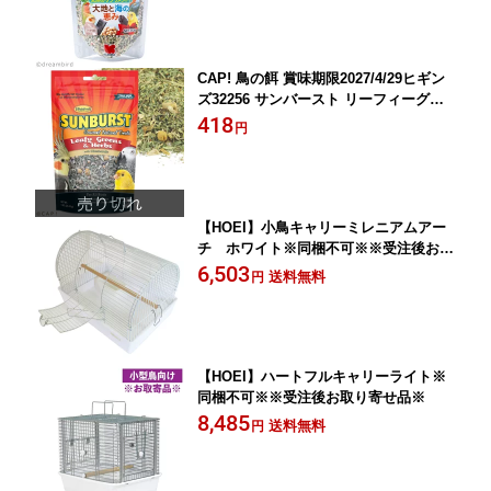
CAP! 鳥の餌 賞味期限2027/4/29ヒギン
ズ32256 サンバースト リーフィーグリ
ーンズ＆ハーブ 1oz(28.35g)
418
円
【HOEI】小鳥キャリーミレニアムアー
チ ホワイト※同梱不可※※受注後お取
り寄せ品※
6,503
送料無料
円
【HOEI】ハートフルキャリーライト※
同梱不可※※受注後お取り寄せ品※
8,485
送料無料
円