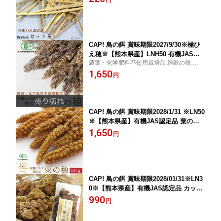
CAP! 鳥の餌 賞味期限2027/9/30※極ひ
え穂※【熊本県産】LNH50 有機JAS認
農薬・化学肥料不使用栽培品 雑穀の穂 期間
定品 【極】ひえの穂 50g 2025年産 ★
限定
1,650
円
CAP! 鳥の餌 賞味期限2028/1/31 ※LN50
※【熊本県産】有機JAS認定品 粟の穂
【極】 50g 2025年産 ★
1,650
円
CAP! 鳥の餌 賞味期限2028/01/31※LN3
0※【熊本県産】有機JAS認定品 カット
粟の穂 30g 2025年産 極おためしパック
990
円
★