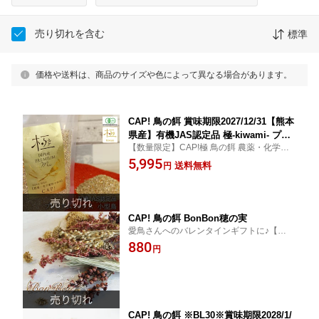
売り切れを含む
標準
価格や送料は、商品のサイズや色によって異なる場合があります。
CAP! 鳥の餌 賞味期限2027/12/31【熊本
県産】有機JAS認定品 極-kiwami- プレ
【数量限定】CAP!極 鳥の餌 農薬・化学肥
ミアムミックス 小型鳥 500g ★
料不使用雑穀
5,995
送料無料
円
CAP! 鳥の餌 BonBon穂の実
愛鳥さんへのバレンタインギフトに♪【穂の
実詰め合わせ】
880
円
CAP! 鳥の餌 ※BL30※賞味期限2028/1/