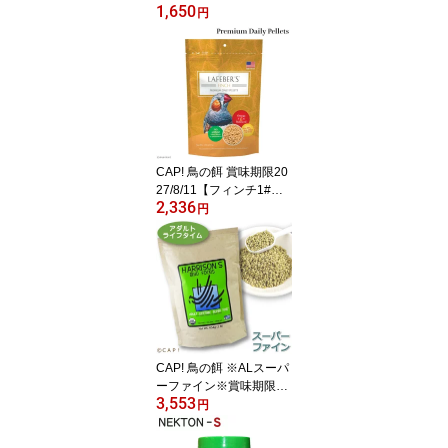
1,650
県産】有機JAS認定品 粟
円
の穂【極】 50g 2025年
産 ★
CAP! 鳥の餌 賞味期限20
27/8/11【フィンチ1#】
2,336
ラフィーバー プレミアム
円
デイリーペレット フィン
チ 1#（453g）
CAP! 鳥の餌 ※ALスーパ
ーファイン※賞味期限20
3,553
27/11/30 ハリソン アダ
円
ルトライフタイム スーパ
ーファイン 1#（454g）