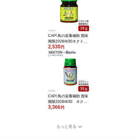
★
CAP! 鳥の栄養補助 賞味
期限2028/4/30ネクトンS
2,530
35g★
円
CAP! 鳥の栄養補助 賞味
期限2028/4/30 ネクト
3,366
ンBio (Biotin) 35g★
円
もっと見る