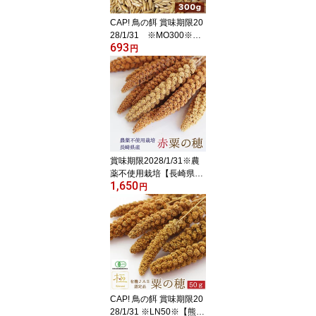
CAP! 鳥の餌 賞味期限20
28/1/31 ※MO300※
693
【農薬不使用栽培】殻つ
円
きオーツ麦 300g★
賞味期限2028/1/31※農
薬不使用栽培【長崎県
1,650
産】赤粟の穂 100g 2025
円
年産 KA100★
CAP! 鳥の餌 賞味期限20
28/1/31 ※LN50※【熊本