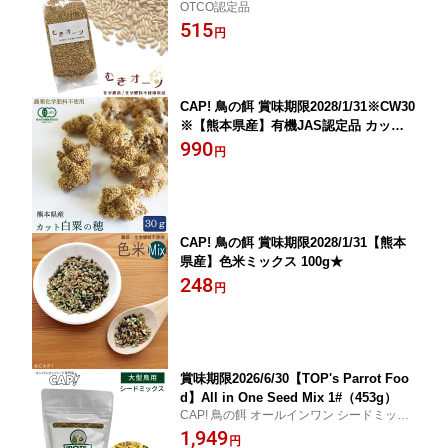
OTCO認定品
培品★
515
円
CAP! 鳥の餌 賞味期限2028/1/31※CW30
※【熊本県産】有機JAS認定品 カット
白粟の穂 30g★
990
円
CAP! 鳥の餌 賞味期限2028/1/31【熊本
県産】色米ミックス 100g★
248
円
賞味期限2026/6/30【TOP's Parrot Foo
d】All in One Seed Mix 1#（453g）
CAP! 鳥の餌 オールインワン シードミック
ス
1,949
円