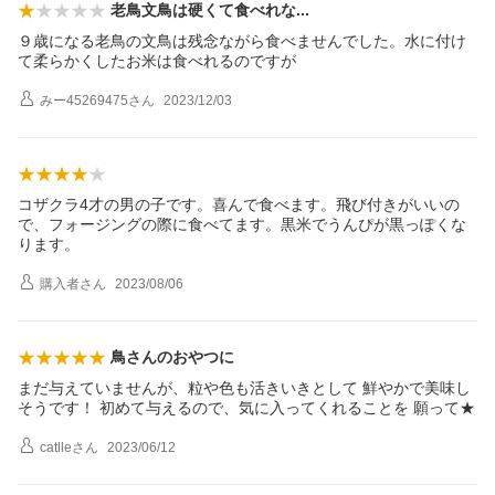
老鳥文鳥は硬くて食べれ
な
９歳になる老鳥の文鳥は残念ながら食べませんでした。水に付け
て柔らかくしたお米は食べれるのですが
みー45269475
さん
2023/12/03
コザクラ4才の男の子です。喜んで食べます。飛び付きがいいの
で、フォージングの際に食べてます。黒米でうんぴが黒っぽくな
ります。
購入者
さん
2023/08/06
鳥さんのおやつに
まだ与えていませんが、粒や色も活きいきとして 鮮やかで美味し
そうです！ 初めて与えるので、気に入ってくれることを 願って★
catlle
さん
2023/06/12