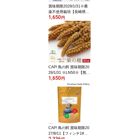
賞味期限2028/1/31※農
薬不使用栽培【長崎県
1,650
産】赤粟の穂 100g 2025
円
年産 KA100★
CAP! 鳥の餌 賞味期限20
28/1/31 ※LN50※【熊本
1,650
県産】有機JAS認定品 粟
円
の穂【極】 50g 2025年
産 ★
CAP! 鳥の餌 賞味期限20
27/8/11【フィンチ1#】
2,336
ラフィーバー プレミアム