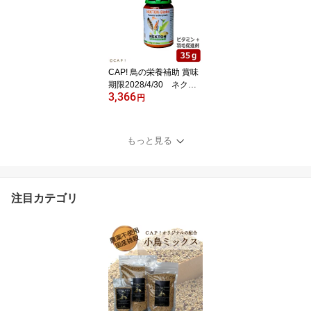
CAP! 鳥の栄養補助 賞味
期限2028/4/30 ネクト
3,366
ンBio (Biotin) 35g★
円
もっと見る
注目カテゴリ