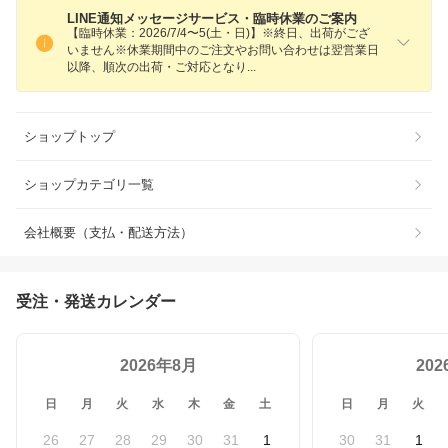
LINE通知メッセージサービス・臨時休業のご案内
【臨時休業：2026/7/4〜5(土・日)】※終日、出荷がござ
いません※休業期間中のご注文やお問い合わせは翌営業日
以降、順次の出荷・ご対応とな
り
ショップトップ
ショップカテゴリ一覧
会社概要（支払・配送方法）
受注・発送カレンダー
2026年8月
20
日
月
火
水
木
金
土
日
月
火
26
27
28
29
30
31
1
30
31
1