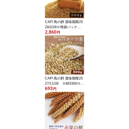
CAP! 鳥の餌 賞味期限20
28/2/28※簡易パッケー
2,860
ジ※【国内産】小鳥ミッ
円
クス 500g 0020★
CAP! 鳥の餌 賞味期限20
27/11/30 ※MO300※
693
【農薬不使用栽培】殻つ
円
きオーツ麦 300g★