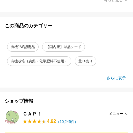
もっと見る
この商品のカテゴリー
有機JAS認定品
【国内産】単品シード
有機栽培（農薬・化学肥料不使用）
量り売り
さらに表示
ショップ情報
ＣＡＰ！
メニュー
4.92
（
10,245
件）