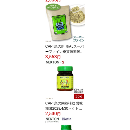
円
デイリーペレット フィン
チ 1#（453g）
CAP! 鳥の餌 ※ALスーパ
ーファイン※賞味期限20
3,553
27/11/30 ハリソン アダ
円
ルトライフタイム スーパ
ーファイン 1#（454g）
★
CAP! 鳥の栄養補助 賞味
期限2028/4/30ネクトンS
2,530
35g★
円