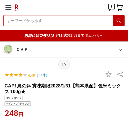
8/11(火)01:59まで
要エントリー
ＣＡＰ！
1/2
（
21
件）
4.48
CAP! 鳥の餌 賞味期限2028/1/31【熊本県産】色米ミック
ス 100g★
248
円