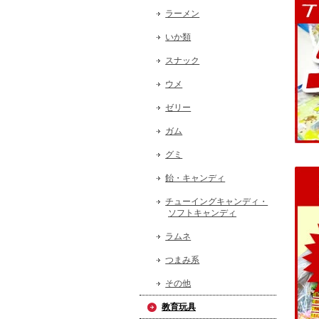
ラーメン
いか類
スナック
ウメ
ゼリー
ガム
グミ
飴・キャンディ
チューイングキャンディ・
ソフトキャンディ
ラムネ
つまみ系
その他
教育玩具