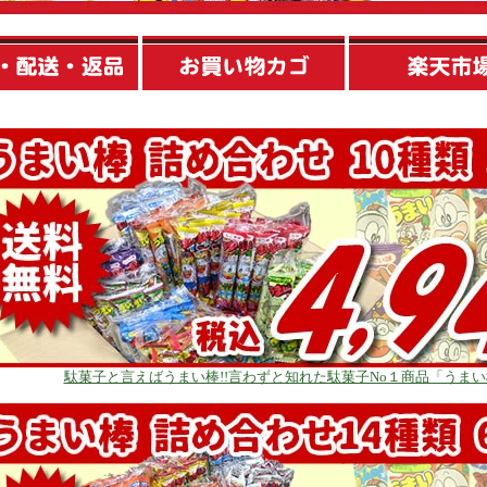
駄菓子と言えばうまい棒!!言わずと知れた駄菓子No１商品「うま