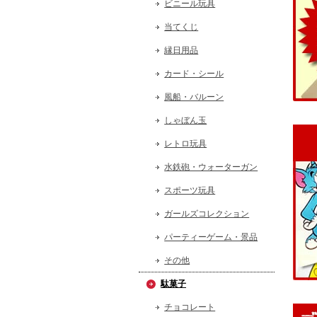
ビニール玩具
当てくじ
縁日用品
カード・シール
風船・バルーン
しゃぼん玉
レトロ玩具
水鉄砲・ウォーターガン
スポーツ玩具
ガールズコレクション
パーティーゲーム・景品
その他
駄菓子
チョコレート