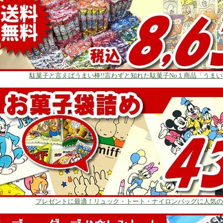
駄菓子と言えばうまい棒!!言わずと知れた駄菓子No１商品「うま
プレゼントに最適！リュック・トート・ナイロンバッグに人気の