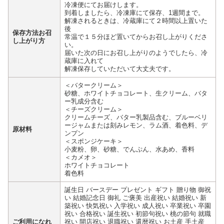
冷凍便にてお届けします。
到着しましたら、冷凍庫にて保存、1週間まで。
解凍されるときは、冷蔵庫にて２時間以上置いた
後
保存方法お召
常温で１５分ほど置いてからお召し上がりくださ
し上がり方
い。
届いた次の日にお召し上がりのようでしたら、冷
蔵庫に入れて
解凍保存していただいて大丈夫です。
＜バタークリーム＞
砂糖、ホワイトチョコレート、生クリーム、バタ
ー乳成分含む
＜チーズクリーム＞
クリームチーズ、バター乳製品含む、ブルーベリ
ージャムまたは刻みレモン、ラム酒、着色料、デ
原材料
ンプン
＜スポンジケーキ＞
小麦粉、卵、砂糖、でんぷん、水あめ、香料
＜カメオ＞
ホワイトチョコレート
着色料
誕生日 バースデー プレゼント ギフト 贈り物 御祝
い 結婚記念日 御礼 ご褒美 出産祝い 結婚祝い 新
築祝い 快気祝い 入学祝い 成人祝い 卒業祝い 卒園
祝い 合格祝い 誕生祝い 初節句祝い 桃の節句 就職
ご利用になれ
祝い 開店祝い 退職祝い 還暦祝い お土産 手土産