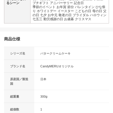
るシーン
プチギフト アニバーサリー 記念日
季節のイベント お年賀 節分 バレンタイン ひな祭
り ホワイトデー イースター こどもの日 母の日 父
の日 七夕 お中元 敬老の日 ブライダル ハロウィン
七五三 勤労感謝の日 お歳暮 クリスマス
商品仕様
シリーズ名
バタークリームケーキ
ブランド名
CandyMERUオリジナル
原産国／製造
日本
国
総重量
300g
総個数
1