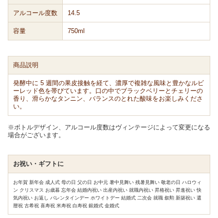
アルコール度数
14.5
容量
750ml
商品説明
発酵中に 5 週間の果皮接触を経て、濃厚で複雑な風味と豊かなルビ
ーレッド色を帯びています。口の中でブラックベリーとチェリーの
香り、滑らかなタンニン、バランスのとれた酸味をお楽しみくださ
い。
※ボトルデザイン、アルコール度数はヴィンテージによって変更になる
場合がございます。
お祝い・ギフトに
お年賀 新年会 成人式 母の日 父の日 お中元 暑中見舞い 残暑見舞い 敬老の日 ハロウィ
ン クリスマス お歳暮 忘年会 結婚内祝い 出産内祝い 就職内祝い 昇格祝い 昇進祝い 快
気内祝い お返し バレンタインデー ホワイトデー 結婚式 二次会 就職 叙勲 新築祝い 還
暦祝 古希祝 喜寿祝 米寿祝 白寿祝 銀婚式 金婚式