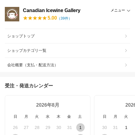
Canadian Icewine Gallery
メニュー
5.00
（
39
件）
ショップトップ
ショップカテゴリ一覧
会社概要（支払・配送方法）
受注・発送カレンダー
2026年8月
20
日
月
火
水
木
金
土
日
月
火
26
27
28
29
30
31
1
30
31
1