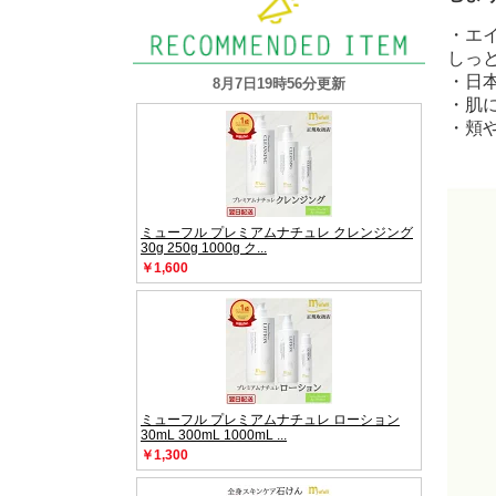
・エ
しっ
・日
・肌
・頬