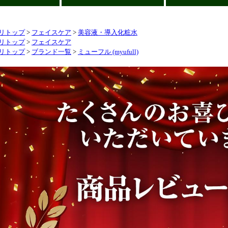
リトップ
>
フェイスケア
>
美容液・導入化粧水
リトップ
>
フェイスケア
リトップ
>
ブランド一覧
>
ミューフル (myufull)