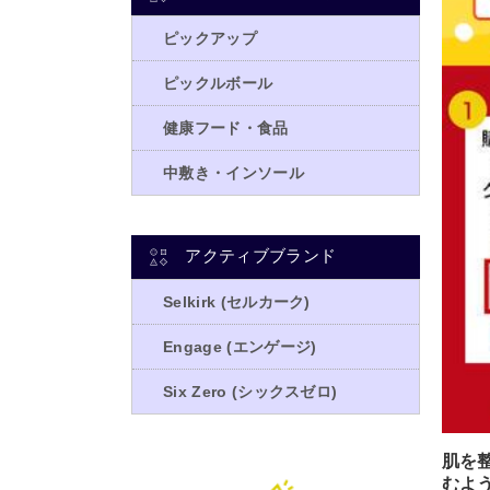
肌を
むよ