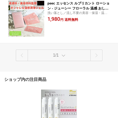
peec エッセンス ルブリカント ローショ
ン - ジューシー フローラル 温感 おしゃ
洗い落とし／流し不要の美容・保湿・温感
れ ラブローション セルフプレジャー 潤
ローション／セルフプレジャー／マッサー
1,980
滑剤ゼリー 潤滑ローション 女性用 潤滑
送料無料
円
ジ用の高級潤滑ゼリー。オシャレでバッグ
ジェル マッサージ 美容 高級 男性 女性
に忍ばせていても気にならない。ほんのり
デリケートゾーン フェムケア 保湿 フェ
ローズの香り
ムテックゼリー 安心 におい NMN
1/1
ショップ内の注目商品