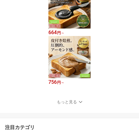
664
円
～
756
円
～
もっと見る
注目カテゴリ