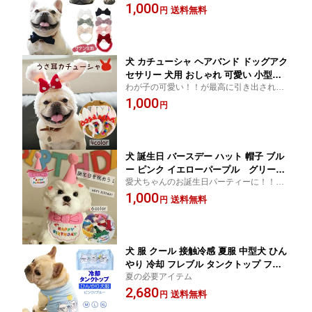
す
1,000
ボン 無地 アクセサリー 犬の服高級感あ
送料無料
円
る ピンク KM715G
犬 カチューシャ ヘアバンド ドッグアク
セサリー 犬用 おしゃれ 可愛い 小型犬
わが子の可愛い！！が最高に引き出されま
中型犬 ペット用コスチューム リボン 無
す。ウサギ年に備えて、購入してみません
1,000
地 アクセサリー ピンク レッド 干支 兎
円
か？☆
犬 ウサギ うさぎ 年賀状 撮影 卯年 2023
令和5年 お正月 元旦 KM716G
犬 誕生日 バースデー ハット 帽子 ブル
ー ピンク イエローパープル グリー
愛犬ちゃんのお誕生日パーティーに！！プ
ン レッド キャップ 可愛い ペット用
レゼントに！！
1,000
グッズ 犬服 犬用 猫用 冬服 夏服 オール
送料無料
円
シーズン パーティー コスプレ お誕生日
かぶりもの KM745G
犬 服 クール 接触冷感 夏服 中型犬 ひん
やり 冷却 フレブル タンクトップ フレ
夏の必要アイテム
ンチブルドッグ ペットウェアKM014T
2,680
送料無料
円