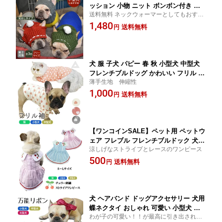
ッション 小物 ニット ボンボン付き フ
送料無料 ネックウォーマーとしてもおすす
レンチブルドッグ フレブル 中型犬 大型
めです。
1,480
犬 耳出し 冬 あったか おしゃれ かわい
送料無料
円
い おでかけ ギフト プレゼントKM113G
犬 服 子犬 パピー 春 秋 小型犬 中型犬
フレンチブルドッグ かわいい フリル ハ
薄手生地 伸縮性
ート オシャレ トイプードル チワワ 柴
1,000
犬 ダックス ポメラニアン ヨーキー シ
送料無料
円
ーズー マルチーズ KM343TS
【ワンコインSALE】ペット用 ペットウ
ェア フレブル フレンチブルドック 犬服
涼しげなストライプとレースのワンピース
ブルー ピンク 中型犬 小型犬 ストライ
500
プワンピース 春夏 猫服KM370SK
送料無料
円
犬 ヘアバンド ドッグアクセサリー 犬用
蝶ネクタイ おしゃれ 可愛い 小型犬 中
わが子の可愛い！！が最高に引き出されま
型犬 猫 犬服 ペット用コスチューム リ