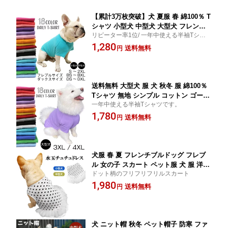
【累計3万枚突破】犬 夏服 春 綿100％ T
シャツ 小型犬 中型犬 大型犬 フレンチ
リピーター率1位/ 一年中使える半袖Tシャツ
ブルドッグ 無地 シンプル コットン コ
です。色違いで欲しくなる
1,280
ーギー ダックスフンド パグ デイリー
送料無料
円
大人気 カラフル ドッグウェア ペットウ
ェア 【イチオシ！】パピー服 パピー 子
犬 仔犬 KM045TS
送料無料 大型犬 服 犬 秋冬 服 綿100％
Tシャツ 無地 シンプル コットン ゴール
一年中使える半袖Tシャツです。
デンレトリバー ラブラドール サモエド
1,780
ハスキー デイリー 夏 アレンジ 大人気
送料無料
円
カラフル KM045TS-CP-CP
犬服 春 夏 フレンチブルドッグ フレブ
ル 女の子 スカート ペット服 犬 服 洋服
ドット柄のフリフリフリルスカート
カジュアル おしゃれ かわいい 中型犬
1,980
小型犬 大型犬 水玉柄 犬服 ドッグウェ
送料無料
円
ア KM077SK
犬 ニット帽 秋冬 ペット帽子 防寒 ファ