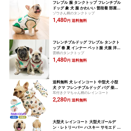
フレブル 服 タンクトップ フレンチブル
ドッグ 象 犬 服 かわいい 普段着 部屋着
ゾウさん柄のタンクトップ
ドッグウェア ペットウェア ペット服 犬
1,480
服 洋服 カジュアル おしゃれ アニマル
送料無料
円
ホワイト KM033T
フレンチブルドッグ フレブル タンクト
ップ 春 夏 インナー ペット服 犬服 洋服
雲柄のタンクトップ
カジュアル おしゃれ 中型犬 小型犬 大
1,480
型犬 犬 服 ドッグウェア KM074T
送料無料
円
送料無料 犬 レインコート 中型犬 小型
犬 クマ フレンチブルドッグ パグ 柴犬
耳付きクマちゃん柄のレインコート
雨 散歩 グッズ 防水ジャケット 服 ドッ
2,280
グウェア クマモン カッパ 梅雨 パーカ
送料無料
円
ー 耳付 フレブル 柴犬 犬用 雨対策 KM1
73JK
大型犬 レインコート 大型犬ゴールデ
ン・レトリーバー ハスキー サモエド 秋