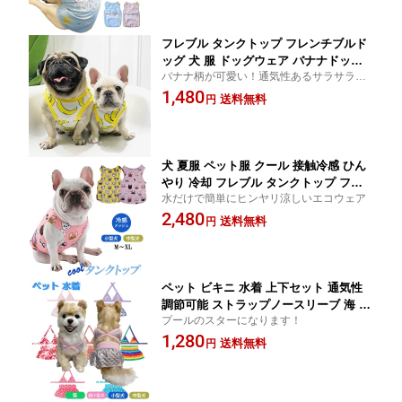
フレブル タンクトップ フレンチブルド
ッグ 犬 服 ドッグウェア バナナドッグ
バナナ柄が可愛い！通気性あるサラサラ生
ウェア ペットウェア ペット服 洋服 カ
地です。夏にぴったりのタンクトップで
1,480
ジュアル おしゃれ KM031T
送料無料
円
す。
犬 夏服 ペット服 クール 接触冷感 ひん
やり 冷却 フレブル タンクトップ フレ
水だけで簡単にヒンヤリ涼しいエコウェア
ンチブルドッグ フレンチブルドッグ柄
2,480
犬 服 ペットウェア KM286T
送料無料
円
ペット ビキニ 水着 上下セット 通気性
調節可能 ストラップノースリーブ 海 撮
プールのスターになります！
影用 旅行用 ペット水着 犬服 犬猫用 花
1,280
柄 着脱やすい 伸縮性 ドッグ 猫服 ペッ
送料無料
円
ト 用 わんこ用 中型犬【イチオシ！】K
M465OP