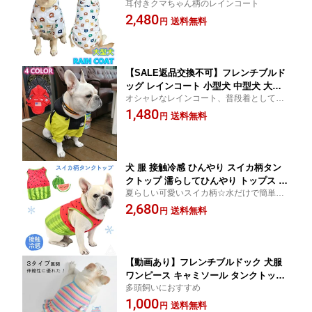
耳付きクマちゃん柄のレインコート
田犬 クマ 雨 散歩 グッズ 防水ジャケッ
2,480
ト 可愛い クマ 服 ドッグウェア クマ カ
送料無料
円
ッパ 梅雨 パーカー 耳付 犬用 雨対策 K
M173JK
【SALE返品交換不可】フレンチブルド
ッグ レインコート 小型犬 中型犬 大型
オシャレなレインコート、普段着としても
犬 犬 雨 散歩 グッズ フレブル 防水ジャ
OK
1,480
ケット 犬 服 ドッグウェア ジャンパー
送料無料
円
オシャレ ペット服 ペットウェア KM255
JK
犬 服 接触冷感 ひんやり スイカ柄タン
クトップ 濡らしてひんやり トップス 夏
夏らしい可愛いスイカ柄☆水だけで簡単に
フレンチブルドッグ パグ ボストンテリ
ヒンヤリ涼しいエコウェア♪
2,680
ア 犬 服 ペット服 クール フレブル ペッ
送料無料
円
トウェア すいか 熱中症対策 夏服 濡ら
して絞って着る KM287T
【動画あり】フレンチブルドック 犬服
ワンピース キャミソール タンクトップ
多頭飼いにおすすめ
かわいい おしゃれ ボーダー ストタイプ
1,000
春 夏 秋 冬 柴犬 ドッグウェア フレブル
送料無料
円