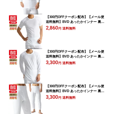
着 肌着 メンズ Vネック ロング ビジネ
ス スノボードey602
【300円OFFクーポン配布】【メール便
送料無料】BVD あったかインナー 裏起
毛 2枚組 丸首半袖Tシャツ セット綿10
2,860
送料無料
円
0％ フライス編み 防寒 保湿 綿 男性 下
着 肌着 メンズ ビジネス スノボード ey6
03
【300円OFFクーポン配布】【メール便
送料無料】BVD あったかインナー 裏起
毛 2枚組 丸首長袖Tシャツ セット綿10
3,300
送料無料
円
0％ フライス編み 防寒 保湿 綿 男性 下
着 メンズ ロング ビジネス スノボードe
y607
【300円OFFクーポン配布】【メール便
送料無料】BVD あったかインナー 裏起
毛 2枚組 長ズボン下 セット綿100％ フ
3,300
送料無料
円
ライス編み 防寒 タイツ スパッツ もも
ひき レギンス 下着 肌着 メンズ 男性ey6
09