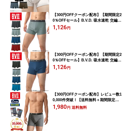
【300円OFFクーポン配布】【期間限定2
0％OFFセール】B.V.D. 吸水速乾 交編フ
ライス ボクサーパンツ 前あき M/L/LL
1,126
円
男性下着 肌着 アンダーウェア インナー
メンズ bvd GR284AT
【300円OFFクーポン配布】【期間限定2
0％OFFセール】B.V.D. 吸水速乾 交編針
抜フライス ボクサーパンツ (前あき) M/
1,126
円
L/LL 男性下着 肌着 アンダーウェア イ
ンナー メンズ bvd GR284BT
【300円OFFクーポン配布】レビュー数1
0,000件突破！【送料無料＋期間限定セ
ール】2枚組 B.V.D. BASIC STYLE 吸水
1,980
送料無料
円
速乾 ボクサーパンツ メンズ 男性 下着
肌着 パンツ 無地 定番アンダーウェア
セット