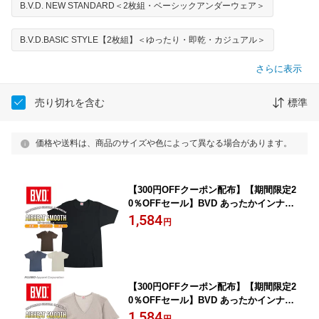
B.V.D. NEW STANDARD＜2枚組・ベーシックアンダーウェア＞
B.V.D.BASIC STYLE【2枚組】＜ゆったり・即乾・カジュアル＞
さらに表示
売り切れを含む
標準
価格や送料は、商品のサイズや色によって異なる場合があります。
【300円OFFクーポン配布】【期間限定2
0％OFFセール】BVD あったかインナー
軽量 保温 丸首半袖Tシャツ エアヒート
1,584
円
スムース メンズ 防寒 アンダーウェア
下着 インナーウェア 肌着
【300円OFFクーポン配布】【期間限定2
0％OFFセール】BVD あったかインナー
軽量 保温 V首半袖Tシャツ エアヒート
1,584