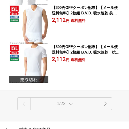
【300円OFFクーポン配布】【メール便
送料無料】2枚組 B.V.D. 吸水速乾 抗菌
防臭 Vネックスリーブレス ドライ＆デ
2,112
送料無料
円
オドラント メンズインナー 下着 肌着
アンダーウェア ビジネス ey611-2p
【300円OFFクーポン配布】【メール便
送料無料】2枚組 B.V.D. 吸水速乾 抗菌
防臭 クルーネック半袖Tシャツ ドライ
2,112
送料無料
円
＆デオドラント メンズインナー 下着 ア
ンダーウェア ビジネス ey613-2p
1/22