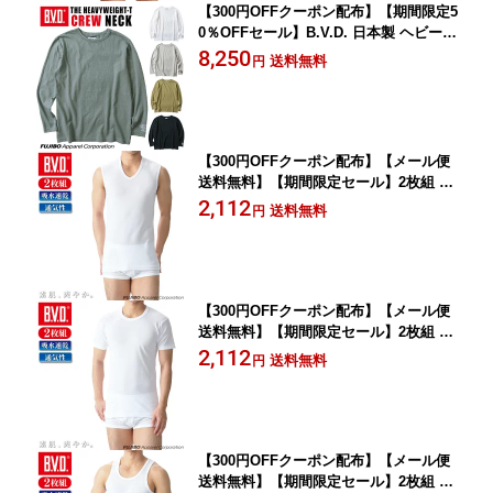
【300円OFFクーポン配布】【期間限定5
0％OFFセール】B.V.D. 日本製 ヘビーウ
エイト 綿100％ クルーネックロングス
8,250
送料無料
円
リーブTシャツ ヘイルメリー Hail Mary
メンズ 長袖 男性 ヘビーT
【300円OFFクーポン配布】【メール便
送料無料】【期間限定セール】2枚組 B.
V.D. カノコメッシュ V首スリーブレス
2,112
送料無料
円
吸水速乾 クールビズ Vネック メンズイ
ンナー 男性 下着 ビジネス アンダーウ
ェア
【300円OFFクーポン配布】【メール便
送料無料】【期間限定セール】2枚組 B.
V.D. カノコメッシュ 丸首半袖Tシャツ
2,112
送料無料
円
吸水速乾 クールビズ メンズインナー 男
性 下着 ビジネス アンダーウェア
【300円OFFクーポン配布】【メール便
送料無料】【期間限定セール】2枚組 B.