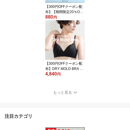
旅行
【300円OFFクーポン配
布】【期間限定20％OFF
880
セール】涼ブラ専用 挿入
円
パッド 単品 M L LL 左右
差 ナチュラル 薄手 通気
性 美胸 丸い胸 ムレない
カップ レディース 吸水
速乾 ブラジャー ノンワ
イヤー スポブラ ナイト
ブラ
【300円OFFクーポン配
布】DRY MOLD BRA ド
4,840
ライモールドブラ メッシ
円
ュ 夏 登山 涼しい ハイキ
ング ハイク アウトドア
ノンワイヤー BVD Ultra
もっと見る
Light ウルトラライトア
ンダーウェア 吸水速乾
暑さ対策 UL系 ブラジャ
ー インナー 下着 レディ
注目カテゴリ
ース