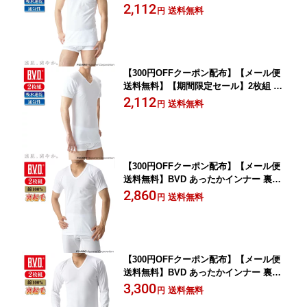
V.D. カノコメッシュ ランニング 吸水速
2,112
送料無料
円
乾 クールビズ タンクトップ メンズイン
ナー 男性 下着 ビジネス アンダーウェ
ア
【300円OFFクーポン配布】【メール便
送料無料】【期間限定セール】2枚組 B.
V.D. カノコメッシュ V首半袖Tシャツ 吸
2,112
送料無料
円
水速乾 クールビズ Vネック メンズイン
ナー 男性 下着 ビジネス アンダーウェ
ア
【300円OFFクーポン配布】【メール便
送料無料】BVD あったかインナー 裏起
毛 2枚組 V首半袖Tシャツ セット 綿10
2,860
送料無料
円
0％ フライス編み 防寒 保湿 綿 男性 下
着 肌着 メンズ Vネック ワーク ビジネ
ス スノボード ey601
【300円OFFクーポン配布】【メール便
送料無料】BVD あったかインナー 裏起
毛 2枚組 V首長袖Tシャツ セット 綿10
3,300
送料無料
円
0％ フライス編み 防寒 保湿 綿 男性 下