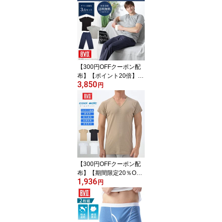
ーウェア 男性 下着 パン
ツ BVD ボディギア
【300円OFFクーポン配
布】【ポイント20倍】送
3,850
料無料 ギフト B.V.D. リ
円
ラクシングパンツ＋Tシ
ャツ2枚セット プレゼン
ト リラクシング ルーム
ウェア 男性 メンズ 父の
日 テーパード イージー
パンツ
【300円OFFクーポン配
布】【期間限定20％OFF
1,936
セール】BVD クールエデ
円
ィット ワキ汗対策 17cm
Vネック2分袖Tシャツ 吸
水速乾 抗菌防臭 半袖 メ
ンズ 男性 インナーウェ