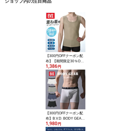
ショップ内の注目商品
【300円OFFクーポン配
布】【期間限定30％OFF
1,386
セール】B.V.D. 重ね着用
円
ワイドスリーブレス エア
ーメッシュドライプラス
インナーシャツ 軽量 通
気性 メンズ 男性 下着 肌
着 スポーツ カジュアル
【300円OFFクーポン配
布】B.V.D. BODY GEAR
1,980
ボクサーパンツ メンズイ
円
ンナー ブリーフ アンダ