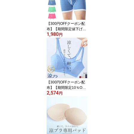
ア クールビズ COOL BIZ
下着 肌着 ビジネス V首
脇汗防止 汗取り
【300円OFFクーポン配
布】【期間限定値下げセ
1,980
ール】【メール便送料無
円
料】2枚セット B.V.D. パ
イピングボクサーパンツ
吸水速乾 配色 ポップカ
ラー メンズ アンダーウ
ェア 男性下着 肌着 BVD
インナーウェア
【300円OFFクーポン配
布】【期間限定10％OFF
2,574
セール】涼ブラ ノンワイ
円
ヤー ハーフトップ 350万
枚 ランキング1位 S〜LL
涼しいメッシュ 吸水速乾
汗取り 通気性 スズブラ
ジャー 夏 ナイト 下着 イ
ンナー レディース 防災
害 BVD 登山 アウトドア