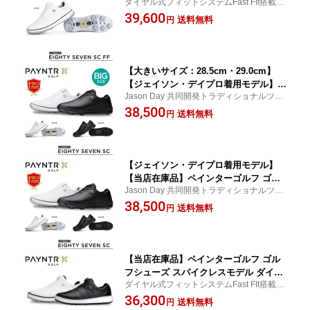
ダイヤル式フィットシステムFast FIt搭載の
フシューズ スパイク付きモデル ダイヤ
トラディショナルスタイルツアースパイク
39,600
ル式 40037 Eighty Seven 〈PAYNTR G
送料無料
円
OLF 〉
【大きいサイズ：28.5cm・29.0cm】
【ジェイソン・デイプロ着用モデル】
Jason Day 共同開発トラディショナルツア
【当店在庫品】ペインターゴルフ ゴル
ーパフォーマンススパイクモデル
38,500
フ シューズ レースタイプ 紐タイプ レ
送料無料
円
ースタイプ スパイクモデル 40033 〈PA
YNTR GOLF 〉 【PAYNTR GOLF】鋲
タイプ
【ジェイソン・デイプロ着用モデル】
【当店在庫品】ペインターゴルフ ゴル
Jason Day 共同開発トラディショナルツア
フ シューズ レースタイプ 紐タイプ レ
ーパフォーマンススパイクモデル
38,500
ースタイプ スパイクモデル 40033 〈PA
送料無料
円
YNTR GOLF 〉 【PAYNTR GOLF】SP
EED CLASSIC 鋲タイプ
【当店在庫品】ペインターゴルフ ゴル
フシューズ スパイクレスモデル ダイヤ
ダイヤル式フィットシステムFast FIt搭載の
ル式 40039 Match Day 〈PAYNTR GOL
トラディショナルスタイルツアースパイク
36,300
F 〉SPEED CLASSIC
送料無料
円
レス