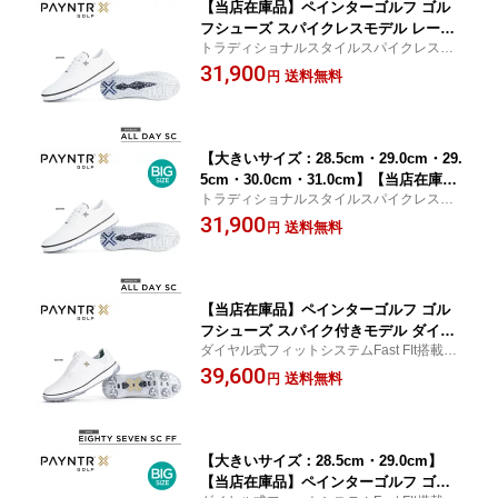
【当店在庫品】ペインターゴルフ ゴル
フシューズ スパイクレスモデル レース
トラディショナルスタイルスパイクレスモ
タイプ 靴紐タイプ 40041 All Day 〈PA
デル
31,900
YNTR GOLF 〉SPEED CLASSIC
送料無料
円
【大きいサイズ：28.5cm・29.0cm・29.
5cm・30.0cm・31.0cm】【当店在庫
トラディショナルスタイルスパイクレスモ
品】ペインターゴルフ ゴルフシューズ
デル
31,900
スパイクレスモデル レースタイプ 靴紐
送料無料
円
タイプ 40041 All Day 〈PAYNTR GOLF
〉
【当店在庫品】ペインターゴルフ ゴル
フシューズ スパイク付きモデル ダイヤ
ダイヤル式フィットシステムFast FIt搭載の
ル式 40037 Eighty Seven 〈PAYNTR G
トラディショナルスタイルツアースパイク
39,600
OLF 〉SPEED CLASSIC
送料無料
円
【大きいサイズ：28.5cm・29.0cm】
【当店在庫品】ペインターゴルフ ゴル