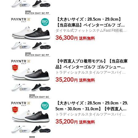
【大きいサイズ：28.5cm・29.0cm】
【当店在庫品】ペインターゴルフ ゴル
ダイヤル式フィットシステムFast FIt搭載の
フシューズ スパイクレスモデル ダイヤ
トラディショナルスタイルツアースパイク
36,300
ル式 40039 Match Day 〈PAYNTR GOL
送料無料
円
レス
F 〉
【中西直人プロ着用モデル】【当店在庫
品】ペインターゴルフ ゴルフシューズ
トラディショナルスタイルツアースパイク
スパイクレスモデル レースタイプ 靴紐
レスモデル
35,200
タイプ 40042 Match Day 〈PAYNTR G
送料無料
円
OLF 〉SPEED CLASSIC
【大きいサイズ：28.5cm・29.0cm・29.
5cm・30.0cm・31.0cm】【中西直人プ
トラディショナルスタイルツアースパイク
ロ着用モデル】【当店在庫品】ペインタ
レスモデル
35,200
ーゴルフ ゴルフシューズ スパイクレス
送料無料
円
モデル レースタイプ 靴紐タイプ 40042
Match Day 〈PAYNTR GOLF 〉