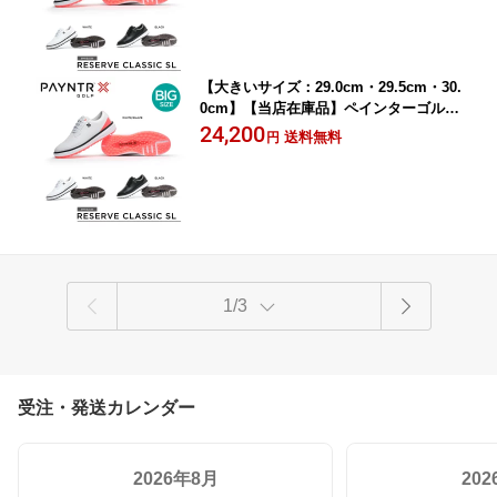
【大きいサイズ：29.0cm・29.5cm・30.
0cm】【当店在庫品】ペインターゴルフ
ゴルフシューズ スパイクレスモデル 紐
24,200
送料無料
円
タイプ レースタイプ 40058 Reserve Cl
assic SLシリーズ 〈PAYNTR GOLF〉
1/3
受注・発送カレンダー
2026年8月
20