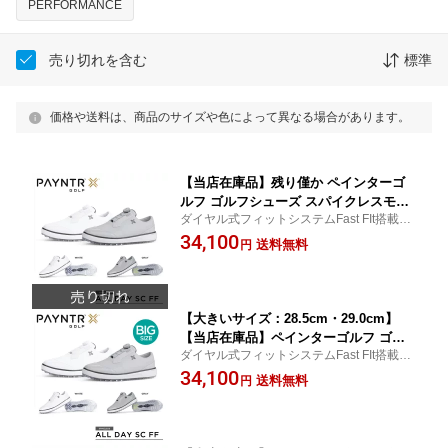
PERFORMANCE
売り切れを含む
標準
価格や送料は、商品のサイズや色によって異なる場合があります。
【当店在庫品】残り僅か ペインターゴ
ルフ ゴルフシューズ スパイクレスモデ
ダイヤル式フィットシステムFast FIt搭載の
ル ダイヤル式 40040 All Day 〈PAYNT
トラディショナルスタイルスパイクレスモ
34,100
R GOLF 〉SPEED CLASSIC
送料無料
円
デル
【大きいサイズ：28.5cm・29.0cm】
【当店在庫品】ペインターゴルフ ゴル
ダイヤル式フィットシステムFast FIt搭載の
フシューズ スパイクレスモデル ダイヤ
トラディショナルスタイルスパイクレスモ
34,100
ル式 40040 All Day 〈PAYNTR GOLF
送料無料
円
デル
〉