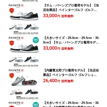
【サム・バーンズプロ着用モデル】【当
店在庫品】ペインターゴルフ ゴルフシ
ューズ スパイク付きモデル 紐タイプ レ
33,000
送料無料
円
ースタイプ 40044 Moving Dayシリーズ
〈PAYNTR GOLF〉
【大きいサイズ：29.0cm・29.5cm・30.
0cm】【サム・バーンズプロ着用モデ
ル】【当店在庫品】ペインターゴルフ
33,000
送料無料
円
ゴルフシューズ スパイク付きモデル 紐
タイプ レースタイプ 40044 Moving Da
yシリーズ 〈PAYNTR GOLF〉
【内藤寛太郎プロ着用モデル】【当店在
庫品】ペインターゴルフ ゴルフシュー
ズ スパイク付きモデル 紐タイプ レース
26,400
送料無料
円
タイプ 40062 Reserve Classic RSシリ
ーズ 〈PAYNTR GOLF〉
【大きいサイズ：29.0cm・29.5cm・30.