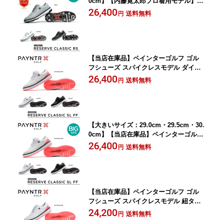
0cm】【内藤寛太郎プロ着用モデル】
【当店在庫品】ペインターゴルフ ゴル
26,400
送料無料
円
フシューズ スパイク付きモデル 紐タイ
プ レースタイプ 40062 Reserve Classic
RSシリーズ 〈PAYNTR GOLF〉
【当店在庫品】ペインターゴルフ ゴル
フシューズ スパイクレスモデル ダイヤ
ル式 40061 Reserve Classic SL FFシリ
26,400
送料無料
円
ーズ 〈PAYNTR GOLF〉
【大きいサイズ：29.0cm・29.5cm・30.
0cm】【当店在庫品】ペインターゴルフ
ゴルフシューズ スパイクレスモデル ダ
26,400
送料無料
円
イヤル式 40061 Reserve Classic SL FF
シリーズ 〈PAYNTR GOLF〉
【当店在庫品】ペインターゴルフ ゴル
フシューズ スパイクレスモデル 紐タイ
プ レースタイプ 40058 Reserve Classic
24,200
送料無料
円
SLシリーズ 〈PAYNTR GOLF〉